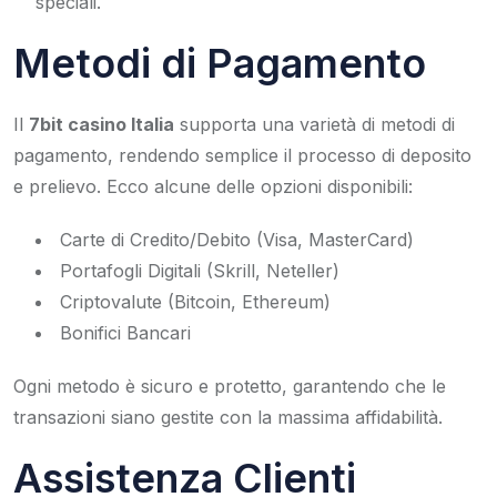
speciali.
Metodi di Pagamento
Il
7bit casino Italia
supporta una varietà di metodi di
pagamento, rendendo semplice il processo di deposito
e prelievo. Ecco alcune delle opzioni disponibili:
Carte di Credito/Debito (Visa, MasterCard)
Portafogli Digitali (Skrill, Neteller)
Criptovalute (Bitcoin, Ethereum)
Bonifici Bancari
Ogni metodo è sicuro e protetto, garantendo che le
transazioni siano gestite con la massima affidabilità.
Assistenza Clienti