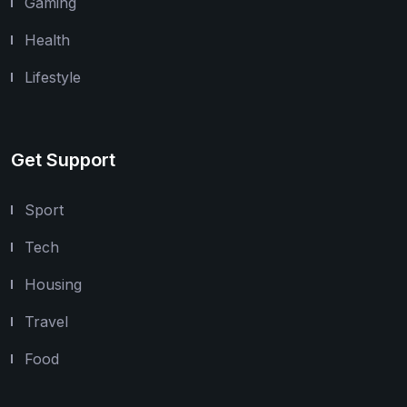
Gaming
Health
Lifestyle
Get Support
Sport
Tech
Housing
Travel
Food