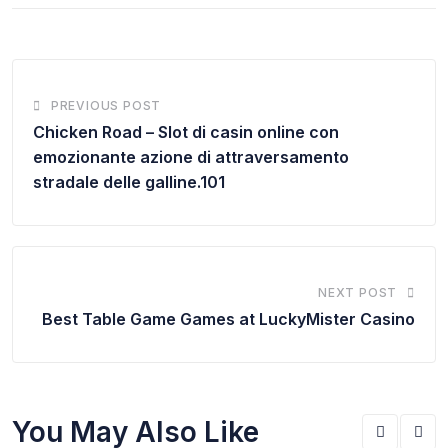
PREVIOUS POST
Chicken Road – Slot di casin online con
emozionante azione di attraversamento
stradale delle galline.101
NEXT POST
Best Table Game Games at LuckyMister Casino
You May Also Like