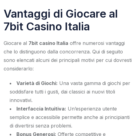
Vantaggi di Giocare al
7bit Casino Italia
Giocare al
7bit casino Italia
offre numerosi vantaggi
che lo distinguono dalla concorrenza. Qui di seguito
sono elencati alcuni dei principali motivi per cui dovresti
considerarlo:
Varietà di Giochi:
Una vasta gamma di giochi per
soddisfare tutti i gusti, dai classici ai nuovi titoli
innovativi.
Interfaccia Intuitiva:
Un’esperienza utente
semplice e accessibile permette anche ai principianti
di divertirsi senza problemi.
Bonus Generosi:
Offerte competitive e