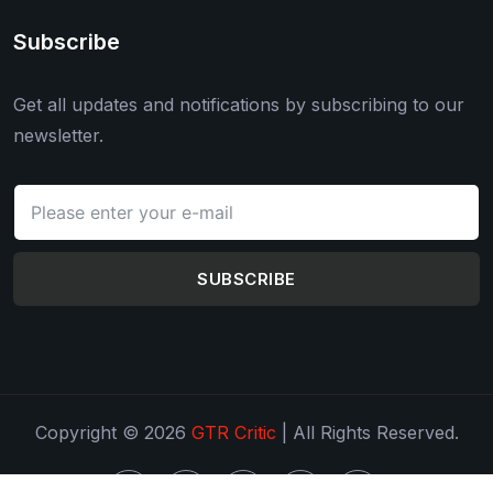
Subscribe
Get all updates and notifications by subscribing to our
newsletter.
SUBSCRIBE
Copyright © 2026
GTR Critic
| All Rights Reserved.