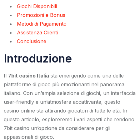
Giochi Disponibili
Promozioni e Bonus
Metodi di Pagamento
Assistenza Clienti
Conclusione
Introduzione
Il
7bit casino Italia
sta emergendo come una delle
piattaforme di gioco più emozionanti nel panorama
italiano. Con un’ampia selezione di giochi, un interfaccia
user-friendly e un’atmosfera accattivante, questo
casino online sta attirando giocatori di tutte le età. In
questo articolo, esploreremo i vari aspetti che rendono
7bit casino un’opzione da considerare per gli
appassionati di gioco.