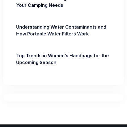
Your Camping Needs
Understanding Water Contaminants and
How Portable Water Filters Work
Top Trends in Women’s Handbags for the
Upcoming Season