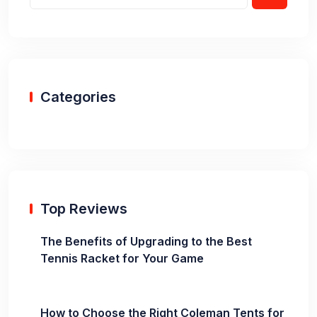
Categories
Top Reviews
The Benefits of Upgrading to the Best
Tennis Racket for Your Game
How to Choose the Right Coleman Tents for