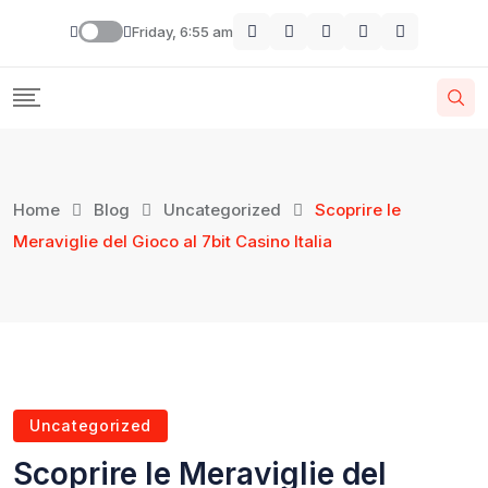
Friday, 6:55 am
Home
Blog
Uncategorized
Scoprire le
Meraviglie del Gioco al 7bit Casino Italia
Uncategorized
Scoprire le Meraviglie del