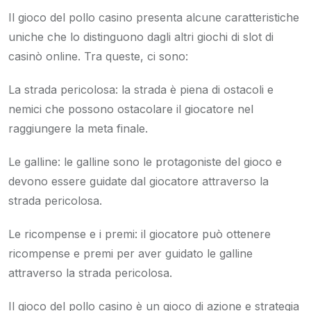
Il gioco del pollo casino presenta alcune caratteristiche
uniche che lo distinguono dagli altri giochi di slot di
casinò online. Tra queste, ci sono:
La strada pericolosa: la strada è piena di ostacoli e
nemici che possono ostacolare il giocatore nel
raggiungere la meta finale.
Le galline: le galline sono le protagoniste del gioco e
devono essere guidate dal giocatore attraverso la
strada pericolosa.
Le ricompense e i premi: il giocatore può ottenere
ricompense e premi per aver guidato le galline
attraverso la strada pericolosa.
Il gioco del pollo casino è un gioco di azione e strategia