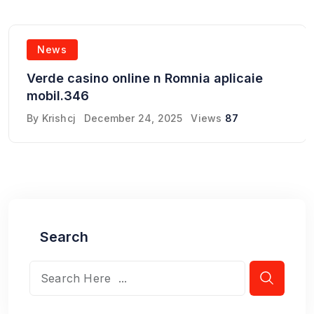
News
Verde casino online n Romnia aplicaie
mobil.346
By
Krishcj
December 24, 2025
Views
87
Search