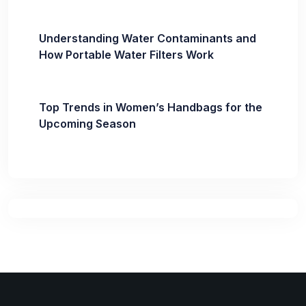
Understanding Water Contaminants and
How Portable Water Filters Work
Top Trends in Women’s Handbags for the
Upcoming Season