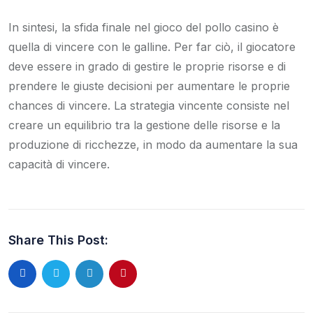
In sintesi, la sfida finale nel gioco del pollo casino è
quella di vincere con le galline. Per far ciò, il giocatore
deve essere in grado di gestire le proprie risorse e di
prendere le giuste decisioni per aumentare le proprie
chances di vincere. La strategia vincente consiste nel
creare un equilibrio tra la gestione delle risorse e la
produzione di ricchezze, in modo da aumentare la sua
capacità di vincere.
Share This Post:
LinkedIn
Pinterest