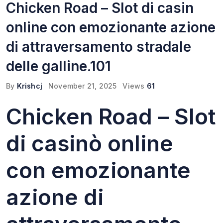
Chicken Road – Slot di casin
online con emozionante azione
di attraversamento stradale
delle galline.101
By
Krishcj
November 21, 2025
Views
61
Chicken Road – Slot
di casinò online
con emozionante
azione di