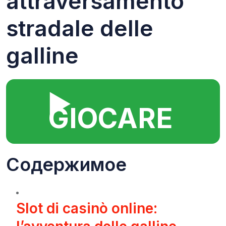
attraversamento
stradale delle
galline
▶️
GIOCARE
Содержимое
Slot di casinò online: