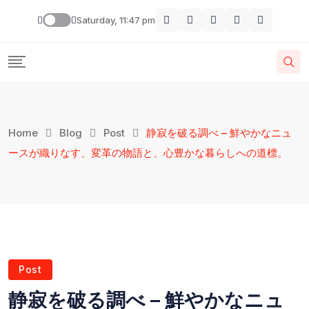
Skip
Saturday, 11:47 pm
to
content
Home
Blog
Post
静寂を破る調べ – 鮮やかなニュ
ースが織りなす、変革の物語と、心豊かな暮らしへの道標。
Post
静寂を破る調べ – 鮮やかなニュ