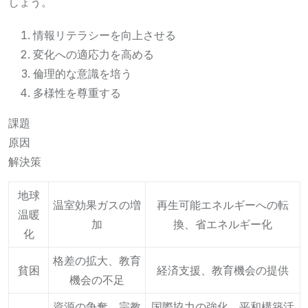
しょう。
情報リテラシーを向上させる
変化への適応力を高める
倫理的な意識を培う
多様性を尊重する
課題
原因
解決策
地球
温室効果ガスの増
再生可能エネルギーへの転
温暖
加
換、省エネルギー化
化
格差の拡大、教育
貧困
経済支援、教育機会の提供
機会の不足
資源の争奪、宗教
国際協力の強化、平和構築活