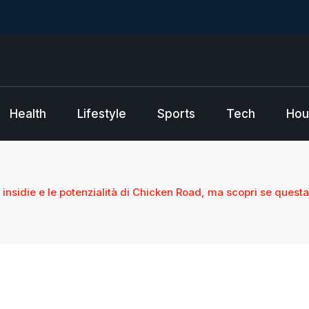
Health
Lifestyle
Sports
Tech
Hou
e insidie e le potenzialità di Chicken Road, ma scopri se questa