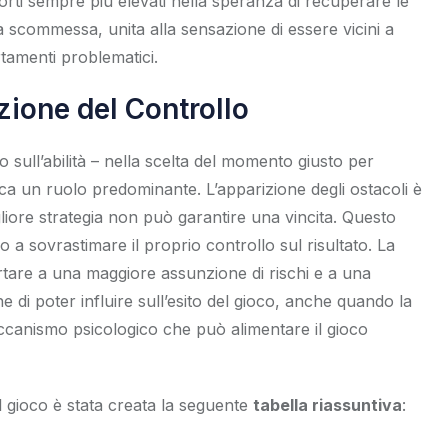
orti sempre più elevati nella speranza di recuperare le
a scommessa, unita alla sensazione di essere vicini a
amenti problematici.
ezione del Controllo
ll’abilità – nella scelta del momento giusto per
ioca un ruolo predominante. L’apparizione degli ostacoli è
gliore strategia non può garantire una vincita. Questo
 a sovrastimare il proprio controllo sul risultato. La
rtare a una maggiore assunzione di rischi e a una
ne di poter influire sull’esito del gioco, anche quando la
ccanismo psicologico che può alimentare il gioco
l gioco è stata creata la seguente
tabella riassuntiva
: