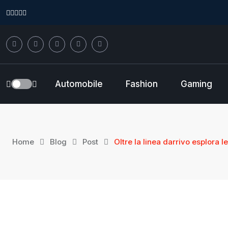
S
k
i
p
t
o
Automobile
Fashion
Gaming
c
o
n
t
Home
Blog
Post
Oltre la linea darrivo esplora l
e
n
t