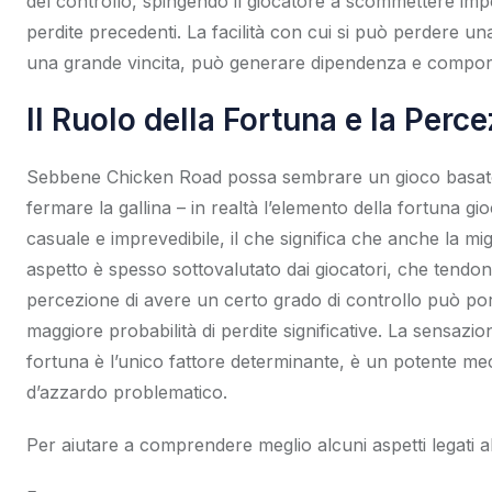
del controllo, spingendo il giocatore a scommettere imp
perdite precedenti. La facilità con cui si può perdere un
una grande vincita, può generare dipendenza e comport
Il Ruolo della Fortuna e la Perc
Sebbene Chicken Road possa sembrare un gioco basato su
fermare la gallina – in realtà l’elemento della fortuna g
casuale e imprevedibile, il che significa che anche la mi
aspetto è spesso sottovalutato dai giocatori, che tendono
percezione di avere un certo grado di controllo può po
maggiore probabilità di perdite significative. La sensazio
fortuna è l’unico fattore determinante, è un potente me
d’azzardo problematico.
Per aiutare a comprendere meglio alcuni aspetti legati a