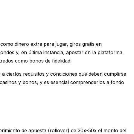
omo dinero extra para jugar, giros gratis en
fondos y, en última instancia, apostar en la plataforma.
trados como bonos de fidelidad.
 a ciertos requisitos y condiciones que deben cumplirse
e casinos y bonos, y es esencial comprenderlos a fondo
rimiento de apuesta (rollover) de 30x-50x el monto del