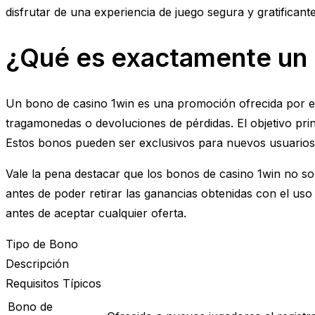
disfrutar de una experiencia de juego segura y gratificant
¿Qué es exactamente un 
Un bono de casino 1win es una promoción ofrecida por el 
tragamonedas o devoluciones de pérdidas. El objetivo princ
Estos bonos pueden ser exclusivos para nuevos usuarios 
Vale la pena destacar que los bonos de casino 1win no so
antes de poder retirar las ganancias obtenidas con el us
antes de aceptar cualquier oferta.
Tipo de Bono
Descripción
Requisitos Típicos
Bono de