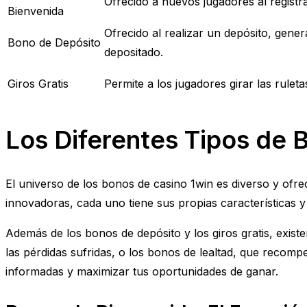
Ofrecido a nuevos jugadores al registra
Bienvenida
Ofrecido al realizar un depósito, gen
Bono de Depósito
depositado.
Giros Gratis
Permite a los jugadores girar las ruleta
Los Diferentes Tipos de 
El universo de los bonos de casino 1win es diverso y ofr
innovadoras, cada uno tiene sus propias características y re
Además de los bonos de depósito y los giros gratis, exi
las pérdidas sufridas, o los bonos de lealtad, que recomp
informadas y maximizar tus oportunidades de ganar.