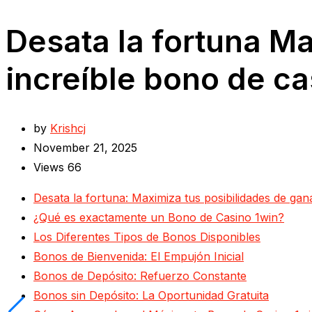
Desata la fortuna Ma
increíble bono de ca
by
Krishcj
November 21, 2025
Views
66
Desata la fortuna: Maximiza tus posibilidades de gana
¿Qué es exactamente un Bono de Casino 1win?
Los Diferentes Tipos de Bonos Disponibles
Bonos de Bienvenida: El Empujón Inicial
Bonos de Depósito: Refuerzo Constante
Bonos sin Depósito: La Oportunidad Gratuita