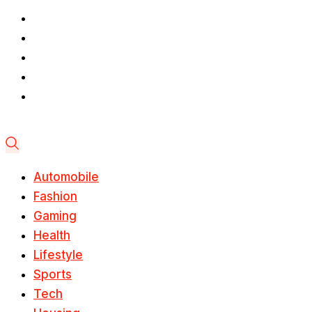
Automobile
Fashion
Gaming
Health
Lifestyle
Sports
Tech