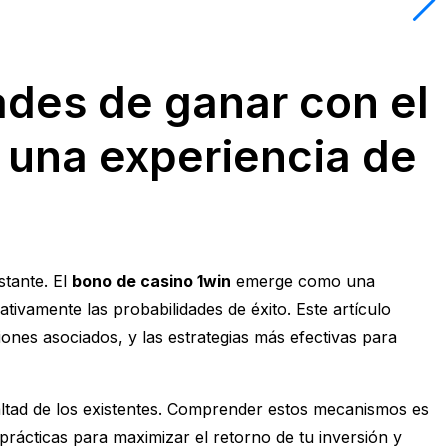
ades de ganar con el
e una experiencia de
stante. El
bono de casino 1win
emerge como una
tivamente las probabilidades de éxito. Este artículo
nes asociados, y las estrategias más efectivas para
altad de los existentes. Comprender estos mecanismos es
prácticas para maximizar el retorno de tu inversión y