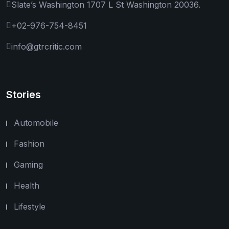
Slate’s Washington 1707 L St Washington 20036.
+02-976-754-8451
info@gtrcritic.com
Stories
Automobile
Fashion
Gaming
Health
Lifestyle