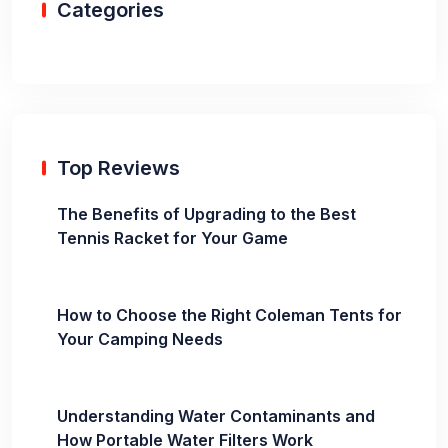
Categories
Top Reviews
The Benefits of Upgrading to the Best
Tennis Racket for Your Game
How to Choose the Right Coleman Tents for
Your Camping Needs
Understanding Water Contaminants and
How Portable Water Filters Work