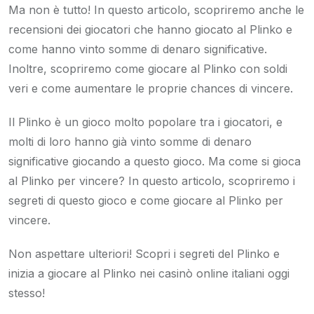
Ma non è tutto! In questo articolo, scopriremo anche le
recensioni dei giocatori che hanno giocato al Plinko e
come hanno vinto somme di denaro significative.
Inoltre, scopriremo come giocare al Plinko con soldi
veri e come aumentare le proprie chances di vincere.
Il Plinko è un gioco molto popolare tra i giocatori, e
molti di loro hanno già vinto somme di denaro
significative giocando a questo gioco. Ma come si gioca
al Plinko per vincere? In questo articolo, scopriremo i
segreti di questo gioco e come giocare al Plinko per
vincere.
Non aspettare ulteriori! Scopri i segreti del Plinko e
inizia a giocare al Plinko nei casinò online italiani oggi
stesso!