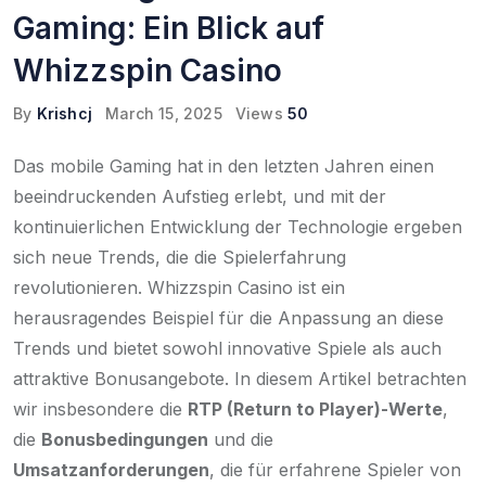
Gaming: Ein Blick auf
Whizzspin Casino
By
Krishcj
March 15, 2025
Views
50
Das mobile Gaming hat in den letzten Jahren einen
beeindruckenden Aufstieg erlebt, und mit der
kontinuierlichen Entwicklung der Technologie ergeben
sich neue Trends, die die Spielerfahrung
revolutionieren. Whizzspin Casino ist ein
herausragendes Beispiel für die Anpassung an diese
Trends und bietet sowohl innovative Spiele als auch
attraktive Bonusangebote. In diesem Artikel betrachten
wir insbesondere die
RTP (Return to Player)-Werte
,
die
Bonusbedingungen
und die
Umsatzanforderungen
, die für erfahrene Spieler von