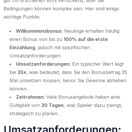
gilt. Oft erscheinen Boni verlockend, aber die
Bedingungen können komplex sein. Hier sind einige
wichtige Punkte:
Willkommensbonus:
Neulinge erhalten häufig
einen Bonus von bis zu
100% auf die erste
Einzahlung
, jedoch mit spezifischen
Umsatzanforderungen.
Umsatzanforderungen:
Ein typischer Wert liegt
bei
35x
, was bedeutet, dass Sie den Bonusbetrag 35
Mal umsetzen müssen, bevor Sie Gewinne abheben
können.
Zeitrahmen:
Viele Bonusangebote haben eine
Gültigkeit von
30 Tagen
, was Spieler dazu zwingt,
strategisch zu planen.
Umsatzanforderungen: