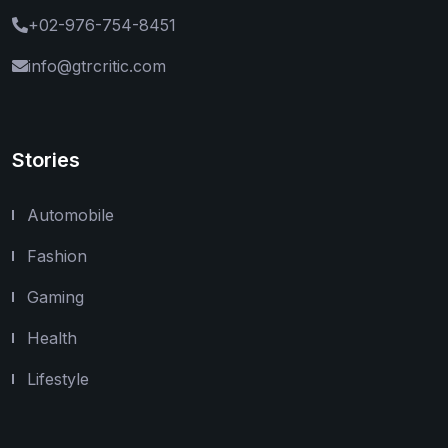
+02-976-754-8451
info@gtrcritic.com
Stories
Automobile
Fashion
Gaming
Health
Lifestyle