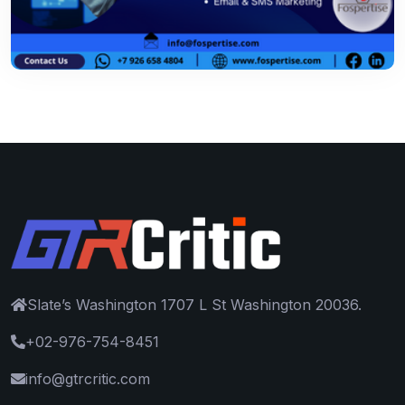
Slate’s Washington 1707 L St Washington 20036.
+02-976-754-8451
info@gtrcritic.com