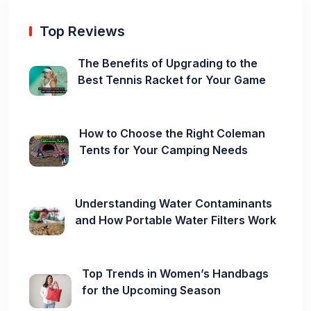
Top Reviews
The Benefits of Upgrading to the
Best Tennis Racket for Your Game
How to Choose the Right Coleman
Tents for Your Camping Needs
Understanding Water Contaminants
and How Portable Water Filters Work
Top Trends in Women’s Handbags
for the Upcoming Season