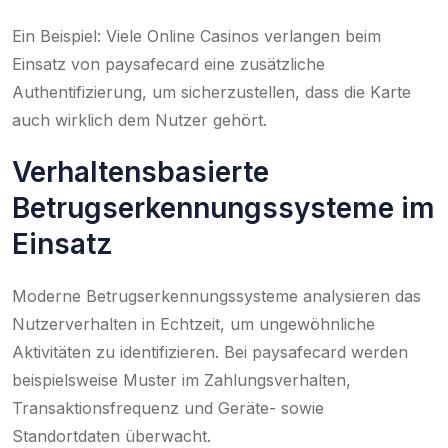
Ein Beispiel: Viele Online Casinos verlangen beim
Einsatz von paysafecard eine zusätzliche
Authentifizierung, um sicherzustellen, dass die Karte
auch wirklich dem Nutzer gehört.
Verhaltensbasierte
Betrugserkennungssysteme im
Einsatz
Moderne Betrugserkennungssysteme analysieren das
Nutzerverhalten in Echtzeit, um ungewöhnliche
Aktivitäten zu identifizieren. Bei paysafecard werden
beispielsweise Muster im Zahlungsverhalten,
Transaktionsfrequenz und Geräte- sowie
Standortdaten überwacht.