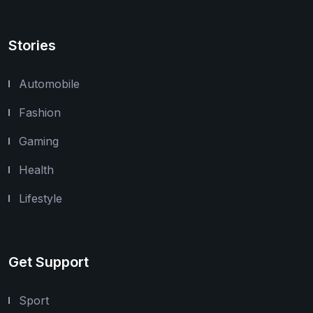
Stories
Automobile
Fashion
Gaming
Health
Lifestyle
Get Support
Sport