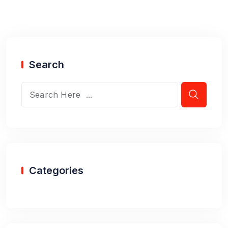
Search
Categories