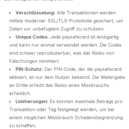
Verschlüsselung:
Alle Transaktionen werden
mittels moderner SSL/TLS-Protokolle gesichert, um
Daten vor unbefugtem Zugriff zu schützen.
Unique Codes:
Jede paysafecard ist einzigartig
und kann nur einmal verwendet werden. Die Codes
sind schwer reproduzierbar, was das Risiko von
Fälschungen minimiert.
PIN-Schutz:
Der PIN-Code, der die paysafecard
aktiviert, ist nur dem Nutzer bekannt. Die Weitergabe
an Dritte erhöht das Risiko eines Missbrauchs
erheblich.
Limitierungen:
Es können maximale Beträge pro
Transaktion oder Tag festgelegt werden, um bei
einem möglichen Missbrauch Schadensbegrenzung
zu schaffen.