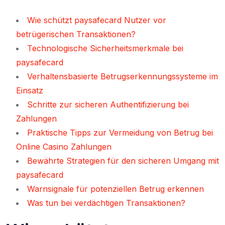
Wie schützt paysafecard Nutzer vor
betrügerischen Transaktionen?
Technologische Sicherheitsmerkmale bei
paysafecard
Verhaltensbasierte Betrugserkennungssysteme im
Einsatz
Schritte zur sicheren Authentifizierung bei
Zahlungen
Praktische Tipps zur Vermeidung von Betrug bei
Online Casino Zahlungen
Bewährte Strategien für den sicheren Umgang mit
paysafecard
Warnsignale für potenziellen Betrug erkennen
Was tun bei verdächtigen Transaktionen?