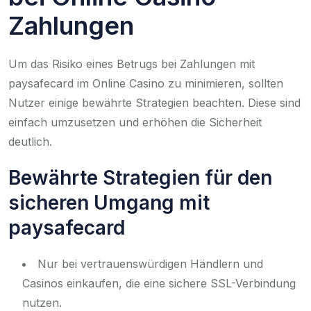
Zahlungen
Um das Risiko eines Betrugs bei Zahlungen mit
paysafecard im Online Casino zu minimieren, sollten
Nutzer einige bewährte Strategien beachten. Diese sind
einfach umzusetzen und erhöhen die Sicherheit
deutlich.
Bewährte Strategien für den
sicheren Umgang mit
paysafecard
Nur bei vertrauenswürdigen Händlern und
Casinos einkaufen, die eine sichere SSL-Verbindung
nutzen.