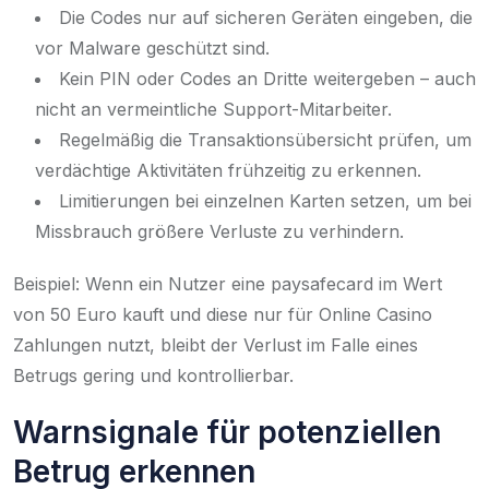
Die Codes nur auf sicheren Geräten eingeben, die
vor Malware geschützt sind.
Kein PIN oder Codes an Dritte weitergeben – auch
nicht an vermeintliche Support-Mitarbeiter.
Regelmäßig die Transaktionsübersicht prüfen, um
verdächtige Aktivitäten frühzeitig zu erkennen.
Limitierungen bei einzelnen Karten setzen, um bei
Missbrauch größere Verluste zu verhindern.
Beispiel: Wenn ein Nutzer eine paysafecard im Wert
von 50 Euro kauft und diese nur für Online Casino
Zahlungen nutzt, bleibt der Verlust im Falle eines
Betrugs gering und kontrollierbar.
Warnsignale für potenziellen
Betrug erkennen