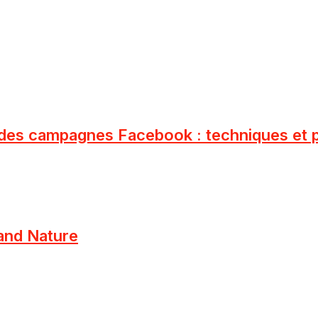
des campagnes Facebook : techniques et p
and Nature