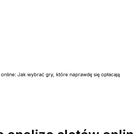
nline: Jak wybrać gry, które naprawdę się opłacają