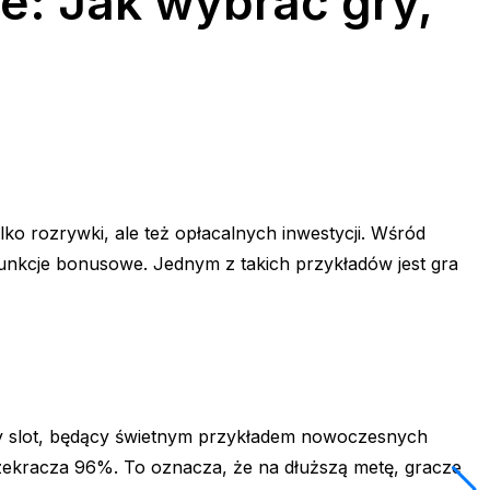
e: Jak wybrać gry,
ko rozrywki, ale też opłacalnych inwestycji. Wśród
 funkcje bonusowe. Jednym z takich przykładów jest gra
ony slot, będący świetnym przykładem nowoczesnych
rzekracza 96%. To oznacza, że na dłuższą metę, gracze