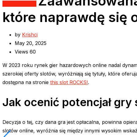
Zaawansowana a
Uncategorized
które naprawdę się 
by
Krishcj
May 20, 2025
Views
60
W 2023 roku rynek gier hazardowych online nadal dynamicz
szerokiej oferty slotów, wyróżniają się tytuły, które o
dostępna na stronie
this slot ROCKS!
.
Jak ocenić potencjał gry 
Decyzja o tej, czy dana gra jest opłacalna, powinna op
slotów online, wyróżnia się między innymi wysokim wska