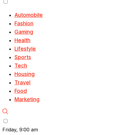
Automobile
Fashion
Gaming
Health
Lifestyle
Sports
Tech
Housing
Travel
Food
Marketing
Friday, 9:00 am