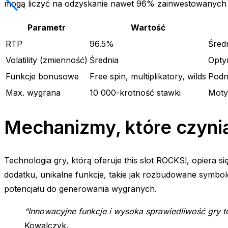
mogą liczyć na odzyskanie nawet 96% zainwestowanych
Parametr
Wartość
RTP
96.5%
Śred
Volatility (zmienność)
Średnia
Opty
Funkcje bonusowe
Free spin, multiplikatory, wilds
Podn
Max. wygrana
10 000-krotność stawki
Moty
Mechanizmy, które czyni
Technologia gry, którą oferuje this slot ROCKS!, opiera
dodatku, unikalne funkcje, takie jak rozbudowane symbole
potencjału do generowania wygranych.
“Innowacyjne funkcje i wysoka sprawiedliwość gry to
Kowalczyk.