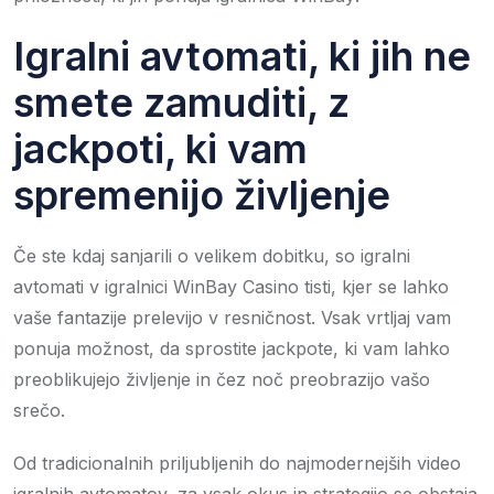
Igralni avtomati, ki jih ne
smete zamuditi, z
jackpoti, ki vam
spremenijo življenje
Če ste kdaj sanjarili o velikem dobitku, so igralni
avtomati v igralnici WinBay Casino tisti, kjer se lahko
vaše fantazije prelevijo v resničnost. Vsak vrtljaj vam
ponuja možnost, da sprostite jackpote, ki vam lahko
preoblikujejo življenje in čez noč preobrazijo vašo
srečo.
Od tradicionalnih priljubljenih do najmodernejših video
igralnih avtomatov, za vsak okus in strategijo se obstaja