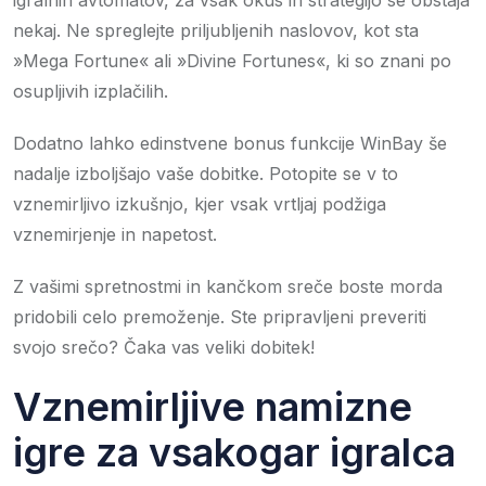
nekaj. Ne spreglejte priljubljenih naslovov, kot sta
»Mega Fortune« ali »Divine Fortunes«, ki so znani po
osupljivih izplačilih.
Dodatno lahko edinstvene bonus funkcije WinBay še
nadalje izboljšajo vaše dobitke. Potopite se v to
vznemirljivo izkušnjo, kjer vsak vrtljaj podžiga
vznemirjenje in napetost.
Z vašimi spretnostmi in kančkom sreče boste morda
pridobili celo premoženje. Ste pripravljeni preveriti
svojo srečo? Čaka vas veliki dobitek!
Vznemirljive namizne
igre za vsakogar igralca