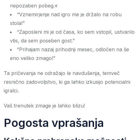
nepozaben pobeg.«
“Vznemirjenje nad igro me je držalo na robu
stola!”
“Zaposleni mi je od časa, ko sem vstopil, ustvarilo
vtis, da sem poseben gost.”
“Prihajam nazaj prihodnji mesec, odločen na še
eno veliko zmago!”
Ta pričevanja ne odražajo le navdušenja, temveč
resnično zadovoljstvo, ki ga lahko izkusijo potencialni
igralci.
Vaš trenutek zmage je lahko blizu!
Pogosta vprašanja