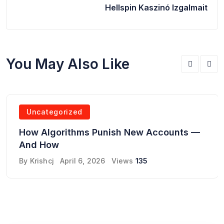
Hellspin Kaszinó Izgalmait
You May Also Like
Uncategorized
How Algorithms Punish New Accounts —
And How
By
Krishcj
April 6, 2026
Views
135