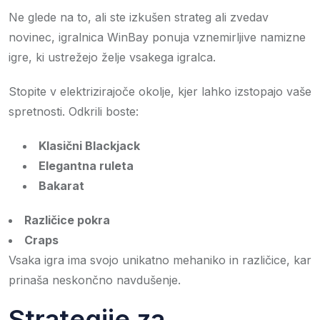
Ne glede na to, ali ste izkušen strateg ali zvedav
novinec, igralnica WinBay ponuja vznemirljive namizne
igre, ki ustrežejo želje vsakega igralca.
Stopite v elektrizirajoče okolje, kjer lahko izstopajo vaše
spretnosti. Odkrili boste:
Klasični Blackjack
Elegantna ruleta
Bakarat
Različice pokra
Craps
Vsaka igra ima svojo unikatno mehaniko in različice, kar
prinaša neskončno navdušenje.
Strategije za