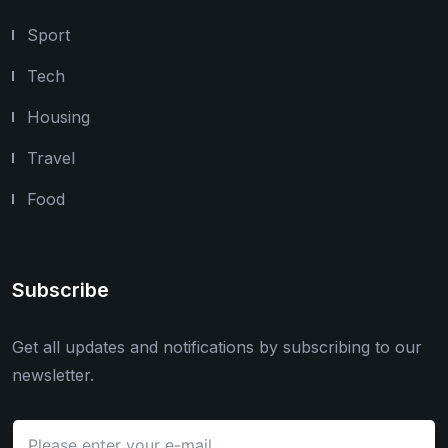
Sport
Tech
Housing
Travel
Food
Subscribe
Get all updates and notifications by subscribing to our
newsletter.