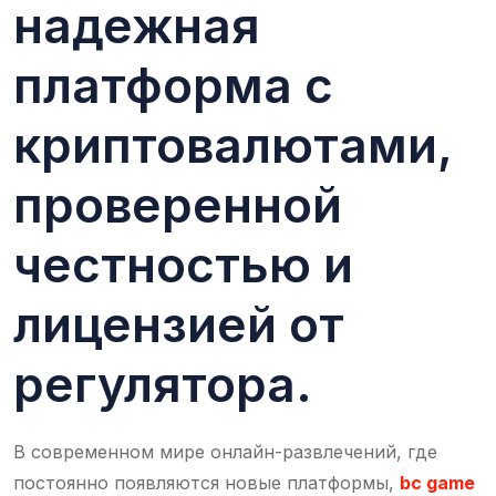
надежная
платформа с
криптовалютами,
проверенной
честностью и
лицензией от
регулятора.
В современном мире онлайн-развлечений, где
постоянно появляются новые платформы,
bc game