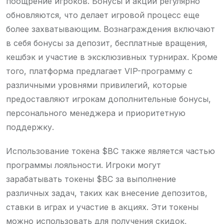
поощрение игроков. Бонусы и акции регулярно
обновляются, что делает игровой процесс еще
более захватывающим. Вознаграждения включают
в себя бонусы за депозит, бесплатные вращения,
кешбэк и участие в эксклюзивных турнирах. Кроме
того, платформа предлагает VIP-программу с
различными уровнями привилегий, которые
предоставляют игрокам дополнительные бонусы,
персонального менеджера и приоритетную
поддержку.
Использование токена $BC также является частью
программы лояльности. Игроки могут
зарабатывать токены $BC за выполнение
различных задач, таких как внесение депозитов,
ставки в играх и участие в акциях. Эти токены
можно использовать для получения скидок,