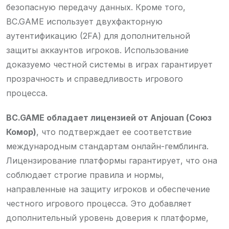
безопасную передачу данных. Кроме того,
BC.GAME использует двухфакторную
аутентификацию (2FA) для дополнительной
защиты аккаунтов игроков. Использование
доказуемо честной системы в играх гарантирует
прозрачность и справедливость игрового
процесса.
BC.GAME обладает лицензией от Anjouan (Союз
Комор)
, что подтверждает ее соответствие
международным стандартам онлайн-гемблинга.
Лицензирование платформы гарантирует, что она
соблюдает строгие правила и нормы,
направленные на защиту игроков и обеспечение
честного игрового процесса. Это добавляет
дополнительный уровень доверия к платформе,