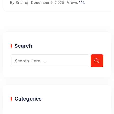
By
Krishcj
December 5, 2025
Views
114
Search
Categories