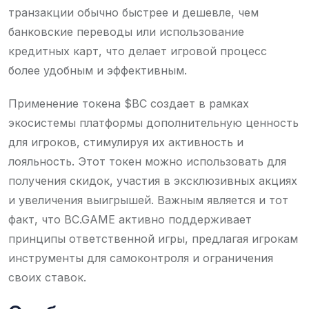
транзакции обычно быстрее и дешевле, чем
банковские переводы или использование
кредитных карт, что делает игровой процесс
более удобным и эффективным.
Применение токена $BC создает в рамках
экосистемы платформы дополнительную ценность
для игроков, стимулируя их активность и
лояльность. Этот токен можно использовать для
получения скидок, участия в эксклюзивных акциях
и увеличения выигрышей. Важным является и тот
факт, что BC.GAME активно поддерживает
принципы ответственной игры, предлагая игрокам
инструменты для самоконтроля и ограничения
своих ставок.