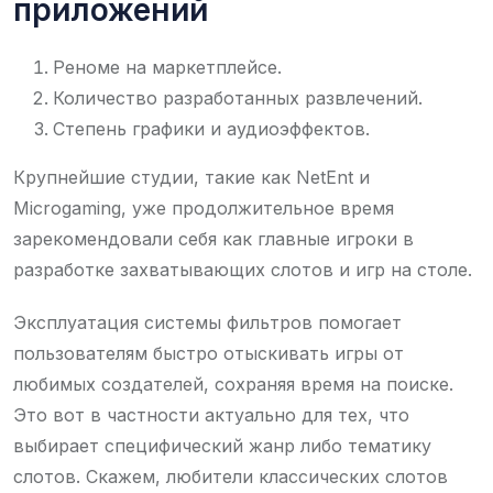
приложений
Реноме на маркетплейсе.
Количество разработанных развлечений.
Степень графики и аудиоэффектов.
Крупнейшие студии, такие как NetEnt и
Microgaming, уже продолжительное время
зарекомендовали себя как главные игроки в
разработке захватывающих слотов и игр на столе.
Эксплуатация системы фильтров помогает
пользователям быстро отыскивать игры от
любимых создателей, сохраняя время на поиске.
Это вот в частности актуально для тех, что
выбирает специфический жанр либо тематику
слотов. Скажем, любители классических слотов