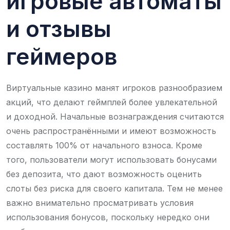
игровые автоматы
и отзывы
геймеров
Виртуальные казино манят игроков разнообразием
акций, что делают геймплей более увлекательной
и доходной. Начальные вознаграждения считаются
очень распространёнными и имеют возможность
составлять 100% от начального взноса. Кроме
того, пользователи могут использовать бонусами
без депозита, что дают возможность оценить
слоты без риска для своего капитала. Тем не менее
важно внимательно просматривать условия
использования бонусов, поскольку нередко они