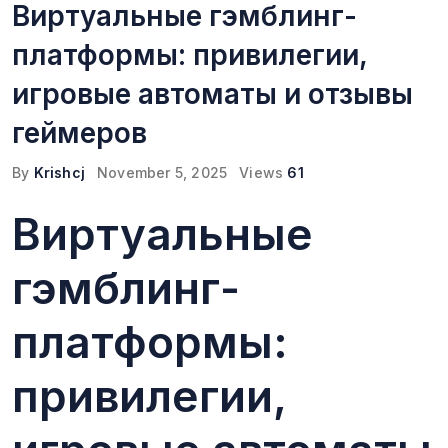
Виртуальные гэмблинг-
платформы: привилегии,
игровые автоматы и отзывы
геймеров
By
Krishcj
November 5, 2025
Views
61
Виртуальные
гэмблинг-
платформы:
привилегии,