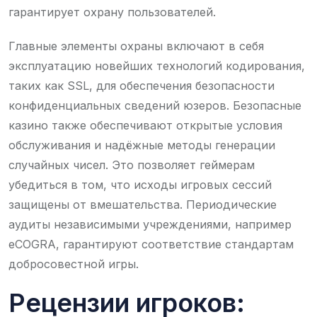
гарантирует охрану пользователей.
Главные элементы охраны включают в себя
эксплуатацию новейших технологий кодирования,
таких как SSL, для обеспечения безопасности
конфиденциальных сведений юзеров. Безопасные
казино также обеспечивают открытые условия
обслуживания и надёжные методы генерации
случайных чисел. Это позволяет геймерам
убедиться в том, что исходы игровых сессий
защищены от вмешательства. Периодические
аудиты независимыми учреждениями, например
eCOGRA, гарантируют соответствие стандартам
добросовестной игры.
Рецензии игроков: