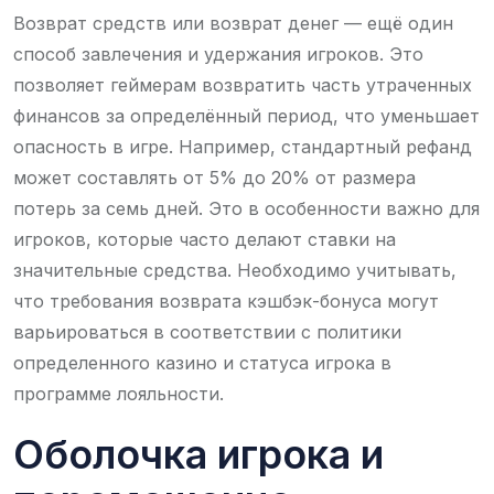
Возврат средств или возврат денег — ещё один
способ завлечения и удержания игроков. Это
позволяет геймерам возвратить часть утраченных
финансов за определённый период, что уменьшает
опасность в игре. Например, стандартный рефанд
может составлять от 5% до 20% от размера
потерь за семь дней. Это в особенности важно для
игроков, которые часто делают ставки на
значительные средства. Необходимо учитывать,
что требования возврата кэшбэк-бонуса могут
варьироваться в соответствии с политики
определенного казино и статуса игрока в
программе лояльности.
Оболочка игрока и