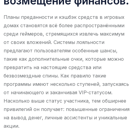
возмещение финансов.
Планы преданности и кэшбэк средств в игровых
домах становятся всё более распространёнными
среди геймеров, стремящихся извлечь максимум
от своих вложений. Системы лояльности
предлагают пользователям особенные шансы,
такие как дополнительные очки, которые можно
превратить на настоящие средства или
безвозмездные спины. Как правило такие
программы имеют несколько ступеней, запускаясь
от начинающего и заканчивая VIP-статусом.
Насколько выше статус участника, тем обширнее
привилегий он получает: повышенные ограничения
на вывод денег, личные ассистенты и уникальные
акции.