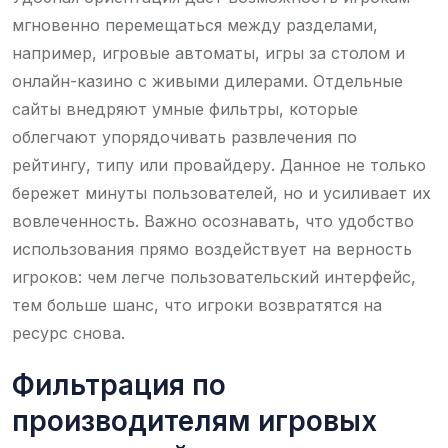
мгновенно перемещаться между разделами,
например, игровые автоматы, игры за столом и
онлайн-казино с живыми дилерами. Отдельные
сайты внедряют умные фильтры, которые
облегчают упорядочивать развлечения по
рейтингу, типу или провайдеру. Данное не только
бережет минуты пользователей, но и усиливает их
вовлеченность. Важно осознавать, что удобство
использования прямо воздействует на верность
игроков: чем легче пользовательский интерфейс,
тем больше шанс, что игроки возвратятся на
ресурс снова.
Фильтрация по
производителям игровых