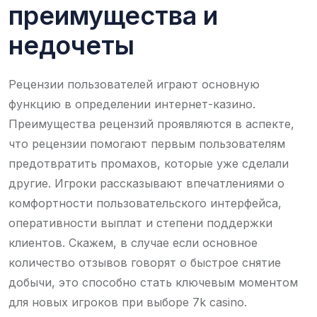
преимущества и
недочеты
Рецензии пользователей играют основную
функцию в определении интернет-казино.
Преимущества рецензий проявляются в аспекте,
что рецензии помогают первым пользователям
предотвратить промахов, которые уже сделали
другие. Игроки рассказывают впечатлениями о
комфортности пользовательского интерфейса,
оперативности выплат и степени поддержки
клиентов. Скажем, в случае если основное
количество отзывов говорят о быстрое снятие
добычи, это способно стать ключевым моментом
для новых игроков при выборе 7k casino.