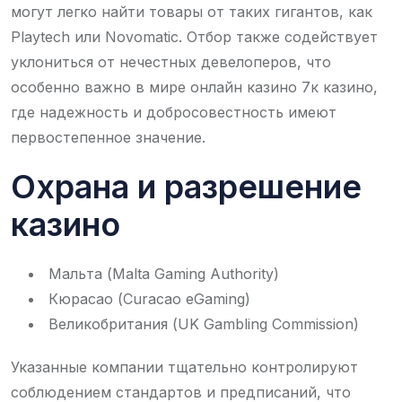
могут легко найти товары от таких гигантов, как
Playtech или Novomatic. Отбор также содействует
уклониться от нечестных девелоперов, что
особенно важно в мире онлайн казино 7к казино,
где надежность и добросовестность имеют
первостепенное значение.
Охрана и разрешение
казино
Мальта (Malta Gaming Authority)
Кюрасао (Curacao eGaming)
Великобритания (UK Gambling Commission)
Указанные компании тщательно контролируют
соблюдением стандартов и предписаний, что