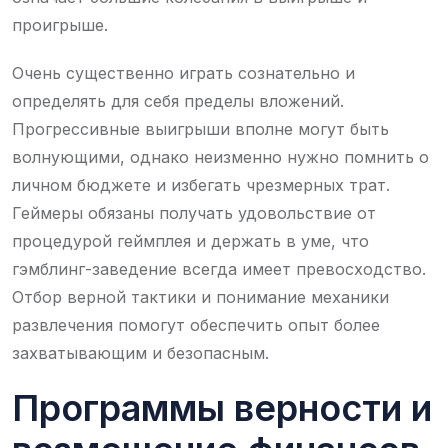
проигрыше.
Очень существенно играть сознательно и
определять для себя пределы вложений.
Прогрессивные выигрыши вполне могут быть
волнующими, однако неизменно нужно помнить о
личном бюджете и избегать чрезмерных трат.
Геймеры обязаны получать удовольствие от
процедурой геймплея и держать в уме, что
гэмблинг-заведение всегда имеет превосходство.
Отбор верной тактики и понимание механики
развлечения помогут обеспечить опыт более
захватывающим и безопасным.
Программы верности и