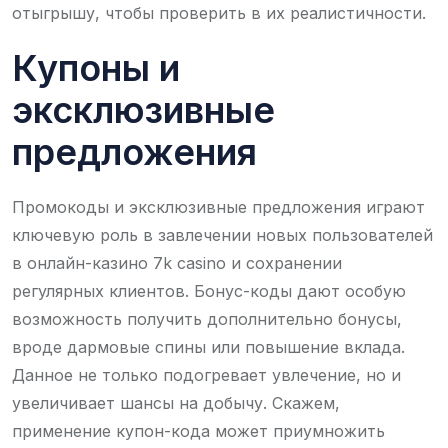
отыгрышу, чтобы проверить в их реалистичности.
Купоны и
эксклюзивные
предложения
Промокоды и эксклюзивные предложения играют
ключевую роль в завлечении новых пользователей
в онлайн-казино 7k casino и сохранении
регулярных клиентов. Бонус-коды дают особую
возможность получить дополнительно бонусы,
вроде дармовые спины или повышение вклада.
Данное не только подогревает увлечение, но и
увеличивает шансы на добычу. Скажем,
применение купон-кода может приумножить