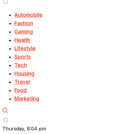
Automobile
Fashion
Gaming
Health
Lifestyle
Sports
Tech
Housing
Travel
Food
Marketing
Thursday, 8:04 pm