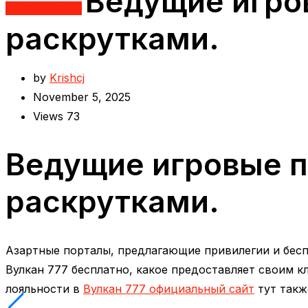
Ведущие игро
Uncategorized
раскрутками.
by
Krishcj
November 5, 2025
Views
73
Ведущие игровые 
раскрутками.
Азартные порталы, предлагающие привилегии и бесп
Вулкан 777 бесплатно, какое предоставляет своим к
лояльности в
Вулкан 777 официальный сайт
тут такж