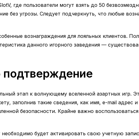
lotV, где пользователи могут взять до 50 безвозмезд
ние без угрозы. Следует подчеркнуть, что любые воз
собенные вознаграждения для лояльных клиентов. Пол
ктеристика данного игорного заведения — существов
о подтверждение
льный этап к волнующему вселенной азартных игр. Э
ту, заполнив такие сведения, как имя, e-mail адрес 
ленной безопасности. Крайне важно воспользоватьс
у необходимо будет активировать свою учетную запи