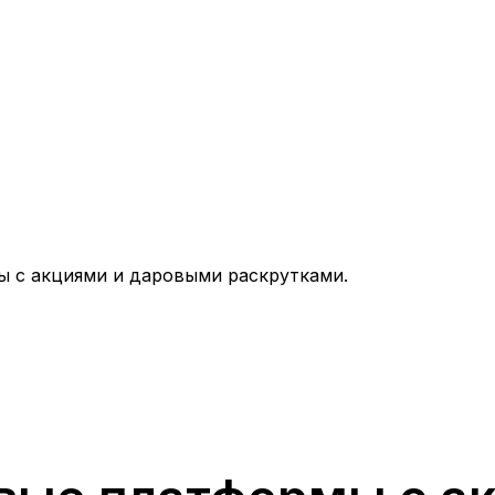
 с акциями и даровыми раскрутками.