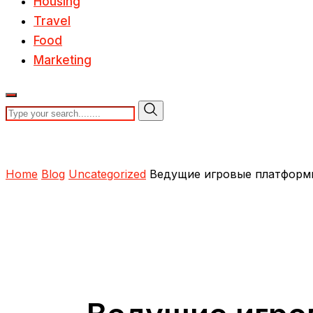
Housing
Travel
Food
Marketing
Home
Blog
Uncategorized
Ведущие игровые платформы