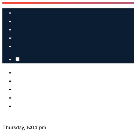
Skip
to
content
Thursday, 8:04 pm