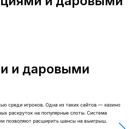
кциями и даровыми
и и даровыми
ью среди игроков. Одна из таких сайтов — казино
дных раскруток на популярные слоты. Система
мии позволяют расширить шансы на выигрыш.