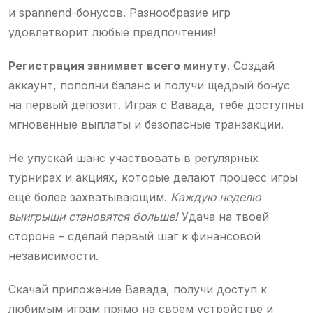
и spannend-бонусов. Разнообразие игр
удовлетворит любые предпочтения!
Регистрация занимает всего минуту
. Создай
аккаунт, пополни баланс и получи щедрый бонус
на первый депозит. Играя с Вавада, тебе доступны
мгновенные выплаты и безопасные транзакции.
Не упускай шанс участвовать в регулярных
турнирах и акциях, которые делают процесс игры
ещё более захватывающим.
Каждую неделю
выигрыши становятся больше!
Удача на твоей
стороне – сделай первый шаг к финансовой
независимости.
Скачай приложение Вавада, получи доступ к
любимым играм прямо на своем устройстве и