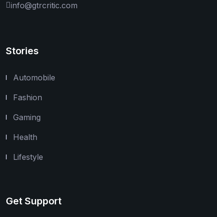
info@gtrcritic.com
Stories
Automobile
Fashion
Gaming
Health
Lifestyle
Get Support