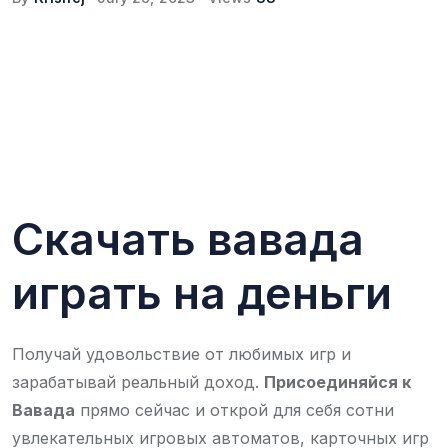
Скачать вавада
играть на деньги
Получай удовольствие от любимых игр и
зарабатывай реальный доход.
Присоединяйся к
Вавада
прямо сейчас и открой для себя сотни
увлекательных игровых автоматов, карточных игр