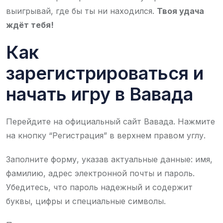
выигрывай, где бы ты ни находился.
Твоя удача
ждёт тебя!
Как
зарегистрироваться и
начать игру в Вавада
Перейдите на официальный сайт Вавада. Нажмите
на кнопку “Регистрация” в верхнем правом углу.
Заполните форму, указав актуальные данные: имя,
фамилию, адрес электронной почты и пароль.
Убедитесь, что пароль надежный и содержит
буквы, цифры и специальные символы.