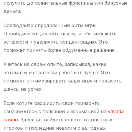
получить дополнительные фриспины или бонусные
деньги.
Соблюдайте определенный ритм игры.
Периодически делайте паузы, чтобы избежать
усталости и увеличить концентрацию. Это
поможет принять более обдуманные решения.
Учитесь на своем опыте, записывая, какие
автоматы и стратегии работают лучше. Это
поможет оптимизировать вашу игру и повысить
шансы на успех.
Если хотите расширить свои горизонты,
ознакомьтесь с полезной информацией на
vavada
casino
. Здесь вы найдете советы от опытных
игроков и последние новости о выгодных