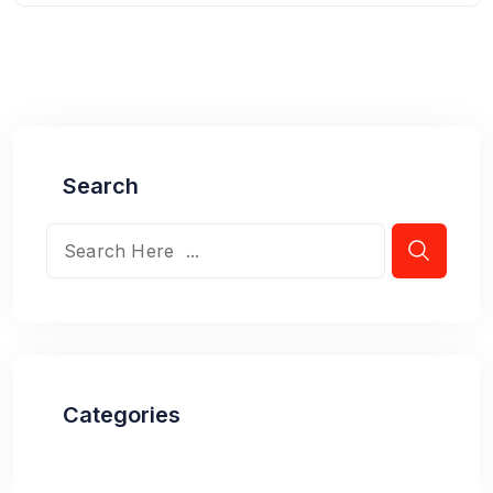
Search
Categories