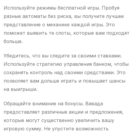
Используйте режимы бесплатной игры. Пробуя
разные автоматы без риска, вы получите лучшее
представление о механике каждой игры. Это
поможет выявить те слоты, которые вам подходят
больше.
Убедитесь, что вы следите за своими ставками.
Используйте стратегию управления банком, чтобы
сохранять контроль над своими средствами. Это
позволяет вам дольше играть и повышает шансы
на выигрыши.
Обращайте внимание на бонусы. Вавада
предоставляет различные акции и предложения,
которые могут существенно увеличить вашу
игровую сумму. Не упустите возможность