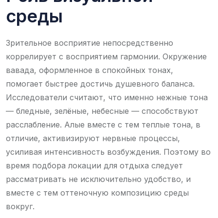
среды
Зрительное восприятие непосредственно
коррелирует с восприятием гармонии. Окружение
вавада, оформленное в спокойных тонах,
помогает быстрее достичь душевного баланса.
Исследователи считают, что именно нежные тона
— бледные, зелёные, небесные — способствуют
расслабление. Алые вместе с тем теплые тона, в
отличие, активизируют нервные процессы,
усиливая интенсивность возбуждения. Поэтому во
время подбора локации для отдыха следует
рассматривать не исключительно удобство, и
вместе с тем оттеночную композицию среды
вокруг.