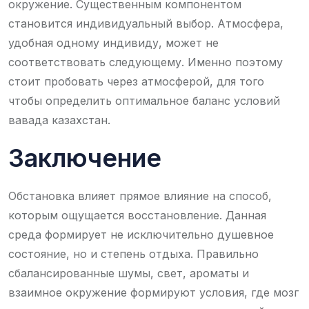
окружение. Существенным компонентом
становится индивидуальный выбор. Атмосфера,
удобная одному индивиду, может не
соответствовать следующему. Именно поэтому
стоит пробовать через атмосферой, для того
чтобы определить оптимальное баланс условий
вавада казахстан.
Заключение
Обстановка влияет прямое влияние на способ,
которым ощущается восстановление. Данная
среда формирует не исключительно душевное
состояние, но и степень отдыха. Правильно
сбалансированные шумы, свет, ароматы и
взаимное окружение формируют условия, где мозг