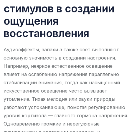
стимулов в создании
ощущения
восстановления
Аудиоэффекты, запахи а также свет выполняют
основную значимость в создании настроения.
Например, неяркое естественное освещение
влияет на ослаблению напряжения параллельно
стабилизации внимания, тогда как насыщенный
искусственное освещение часто вызывает
утомление. Тихая мелодия или звуки природы
работают успокаивающе, помогая регулированию
уровня кортизола — главного гормона напряжения.
Одновременно громкие и нерегулярные
аудиосигналы в состоянии приводить к