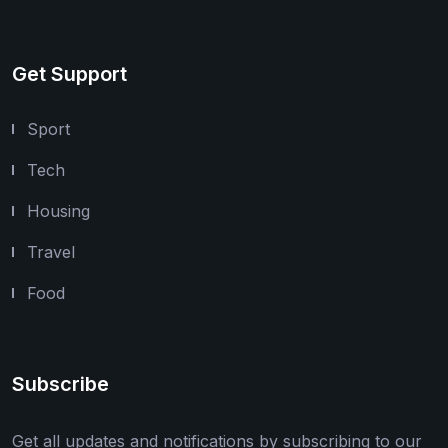
Get Support
Sport
Tech
Housing
Travel
Food
Subscribe
Get all updates and notifications by subscribing to our