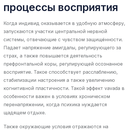
процессы восприятия
Когда индивид оказывается в удобную атмосферу,
запускаются участки центральной нервной
системы, отвечающие с чувством защищённости.
Падает напряжение амигдалы, регулирующего за
страх, а также повышается деятельность
префронтальной коры, регулирующей осознанное
восприятие. Такое способствует расслаблению,
стабилизации настроения а также увеличению
когнитивной пластичности. Такой эффект vavada в
особенности важен в условиях хроническом
перенапряжении, когда психика нуждается
щадящем отдыхе.
Также окружающие условия отражаются на