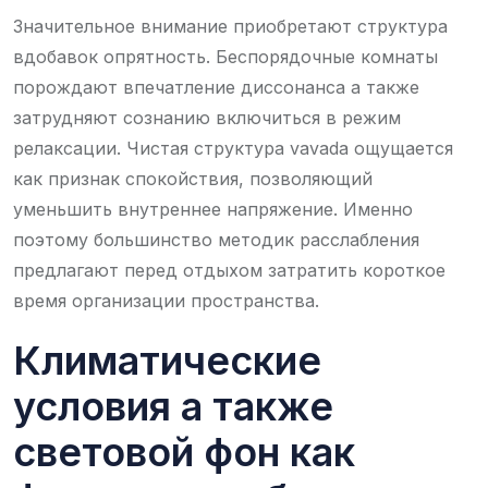
Значительное внимание приобретают структура
вдобавок опрятность. Беспорядочные комнаты
порождают впечатление диссонанса а также
затрудняют сознанию включиться в режим
релаксации. Чистая структура vavada ощущается
как признак спокойствия, позволяющий
уменьшить внутреннее напряжение. Именно
поэтому большинство методик расслабления
предлагают перед отдыхом затратить короткое
время организации пространства.
Климатические
условия а также
световой фон как