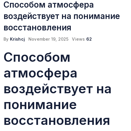
Способом атмосфера
воздействует на понимание
восстановления
By
Krishcj
November 19, 2025
Views
62
Способом
атмосфера
воздействует на
понимание
восстановления