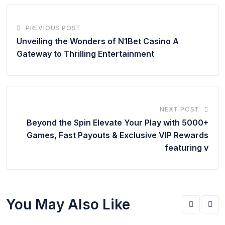
PREVIOUS POST
Unveiling the Wonders of N1Bet Casino A
Gateway to Thrilling Entertainment
NEXT POST
Beyond the Spin Elevate Your Play with 5000+
Games, Fast Payouts & Exclusive VIP Rewards
featuring v
You May Also Like