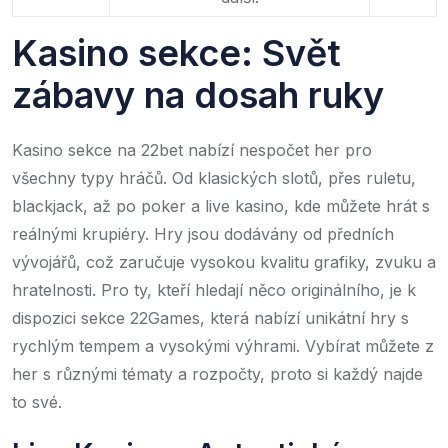
Kasino sekce: Svět
zábavy na dosah ruky
Kasino sekce na 22bet nabízí nespočet her pro
všechny typy hráčů. Od klasických slotů, přes ruletu,
blackjack, až po poker a live kasino, kde můžete hrát s
reálnými krupiéry. Hry jsou dodávány od předních
vývojářů, což zaručuje vysokou kvalitu grafiky, zvuku a
hratelnosti. Pro ty, kteří hledají něco originálního, je k
dispozici sekce 22Games, která nabízí unikátní hry s
rychlým tempem a vysokými výhrami. Vybírat můžete z
her s různými tématy a rozpočty, proto si každý najde
to své.