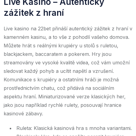
Live Kasino – Autentický
zážitek z hraní
Live kasino na 22bet přináší autentický zážitek z hraní v
kamenném kasinu, a to vše z pohodlí vašeho domova.
Můžete hrát s reálnými krupiéry u stolů s ruletou,
blackjackem, baccaratem a pokerem. Hry jsou
streamovány ve vysoké kvalitě videa, což vám umožní
sledovat každý pohyb a ucítit napětí a vzrušení.
Komunikace s krupiéry a ostatními hráči je možná
prostřednictvím chatu, což přidává na sociálním
aspektu hraní. Miniaturizované verze klasických her,
jako jsou například rychlé rulety, posouvají hranice
kasinové zábavy.
Ruleta: Klasická kasinová hra s mnoha variantami.