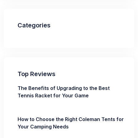
Categories
Top Reviews
The Benefits of Upgrading to the Best
Tennis Racket for Your Game
How to Choose the Right Coleman Tents for
Your Camping Needs