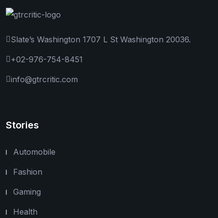
Slate’s Washington 1707 L St Washington 20036.
+02-976-754-8451
info@gtrcritic.com
Stories
Automobile
Fashion
Gaming
Health