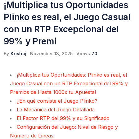
¡Multiplica tus Oportunidades
Plinko es real, el Juego Casual
con un RTP Excepcional del
99% y Premi
By
Krishcj
November 13, 2025
Views
70
¡Multiplica tus Oportunidades: Plinko es real, el
Juego Casual con un RTP Excepcional del 99% y
Premios de Hasta 1000x tu Apuesta!
¿En qué consiste el Juego Plinko?
La Mecánica del Juego Detallada
El Factor RTP del 99% y su Significado
Configuración del Juego: Nivel de Riesgo y
Número de Líneas