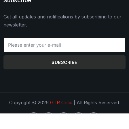
Subscribe
Get all updates and notifications by subscribing to our
newsletter.
SUBSCRIBE
Copyright © 2026
GTR Critic
| All Rights Reserved.