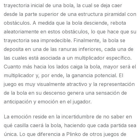
trayectoria inicial de una bola, la cual se deja caer
desde la parte superior de una estructura piramidal con
obstáculos. A medida que la bola desciende, rebota
aleatoriamente en estos obstáculos, lo que hace que su
trayectoria sea impredecible. Finalmente, la bola se
deposita en una de las ranuras inferiores, cada una de
las cuales está asociada a un multiplicador específico.
Cuanto más hacia los lados caiga la bola, mayor será el
multiplicador y, por ende, la ganancia potencial. El
juego es muy visualmente atractivo y la representación
de la bola en su descenso genera una sensación de
anticipación y emoción en el jugador.
La emoción reside en la incertidumbre de no saber en
qué casilla caerá la bola, haciendo que cada partida sea
única. Lo que diferencia a Plinko de otros juegos de