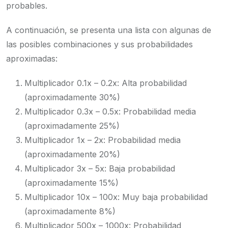
probables.
A continuación, se presenta una lista con algunas de
las posibles combinaciones y sus probabilidades
aproximadas:
Multiplicador 0.1x – 0.2x: Alta probabilidad
(aproximadamente 30%)
Multiplicador 0.3x – 0.5x: Probabilidad media
(aproximadamente 25%)
Multiplicador 1x – 2x: Probabilidad media
(aproximadamente 20%)
Multiplicador 3x – 5x: Baja probabilidad
(aproximadamente 15%)
Multiplicador 10x – 100x: Muy baja probabilidad
(aproximadamente 8%)
Multiplicador 500x – 1000x: Probabilidad