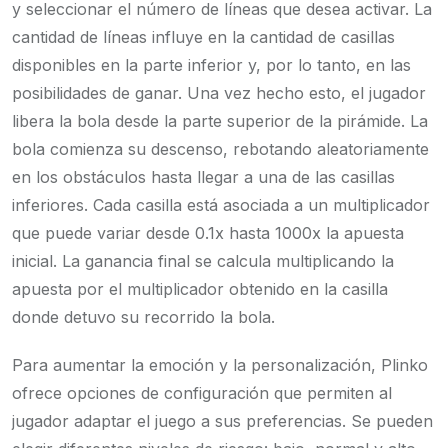
y seleccionar el número de líneas que desea activar. La
cantidad de líneas influye en la cantidad de casillas
disponibles en la parte inferior y, por lo tanto, en las
posibilidades de ganar. Una vez hecho esto, el jugador
libera la bola desde la parte superior de la pirámide. La
bola comienza su descenso, rebotando aleatoriamente
en los obstáculos hasta llegar a una de las casillas
inferiores. Cada casilla está asociada a un multiplicador
que puede variar desde 0.1x hasta 1000x la apuesta
inicial. La ganancia final se calcula multiplicando la
apuesta por el multiplicador obtenido en la casilla
donde detuvo su recorrido la bola.
Para aumentar la emoción y la personalización, Plinko
ofrece opciones de configuración que permiten al
jugador adaptar el juego a sus preferencias. Se pueden