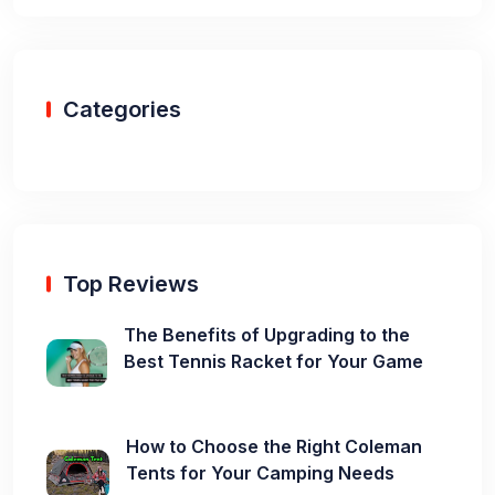
Categories
Top Reviews
The Benefits of Upgrading to the
Best Tennis Racket for Your Game
How to Choose the Right Coleman
Tents for Your Camping Needs