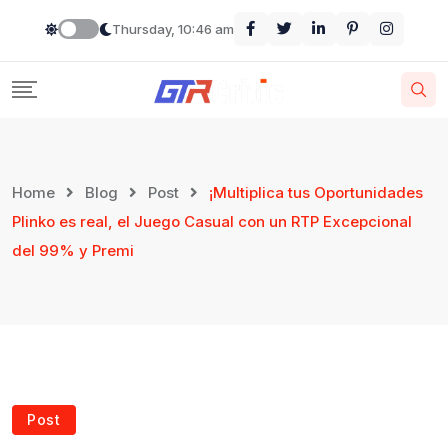
Skip
Thursday, 10:46 am
to
content
Home
Blog
Post
¡Multiplica tus Oportunidades
Plinko es real, el Juego Casual con un RTP Excepcional
del 99% y Premi
Post