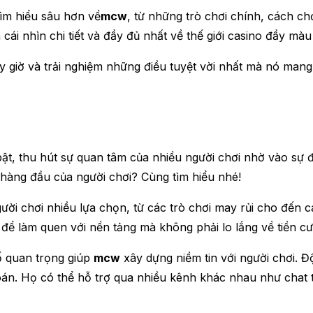
tìm hiểu sâu hơn về
mcw
, từ những trò chơi chính, cách ch
ái nhìn chi tiết và đầy đủ nhất về thế giới casino đầy màu
 giờ và trải nghiệm những điều tuyệt vời nhất mà nó mang 
bật, thu hút sự quan tâm của nhiều người chơi nhờ vào sự 
hàng đầu của người chơi? Cùng tìm hiểu nhé!
ời chơi nhiều lựa chọn, từ các trò chơi may rủi cho đến c
 để làm quen với nền tảng mà không phải lo lắng về tiền cư
ố quan trọng giúp
mcw
xây dựng niềm tin với người chơi. Đ
oán. Họ có thể hỗ trợ qua nhiều kênh khác nhau như chat tr