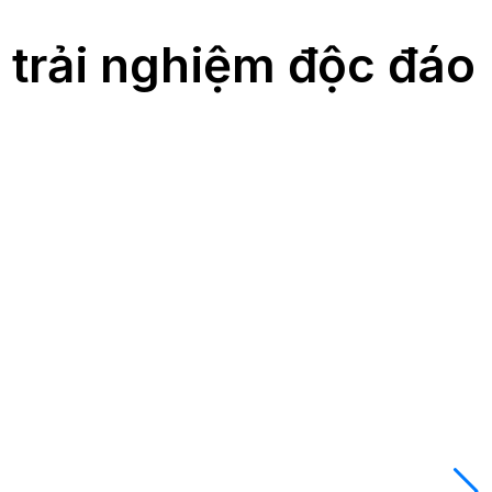
 trải nghiệm độc đáo