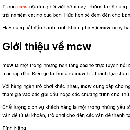
Trong
mcw
nội dung bài viết hôm nay, chúng ta sẽ cùng 
trải nghiệm casino của bạn. Hứa hẹn sẽ đem đến cho bạn c
Hãy cùng bắt đầu hành trình khám phá với
mcw
ngay bây
Giới thiệu về
mcw
mcw
là một trong những nền tảng casino trực tuyến nổi 
mãi hấp dẫn. Điều gì đã làm cho
mcw
trở thành lựa chọn 
Với hàng ngàn trò chơi khác nhau,
mcw
cung cấp cho ngư
tham gia vào các giải đấu hoặc các chương trình chơi thử
Chất lượng dịch vụ khách hàng là một trong những yếu t
vấn đề từ tài khoản, trò chơi cho đến các vấn đề thanh t
Tính Năng