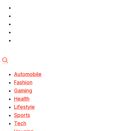
Automobile
Fashion
Gaming
Health
Lifestyle
Sports
Tech