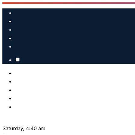
Skip
to
content
Saturday, 4:40 am