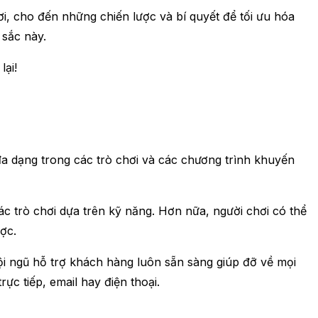
ơi, cho đến những chiến lược và bí quyết để tối ưu hóa
 sắc này.
lại!
đa dạng trong các trò chơi và các chương trình khuyến
ác trò chơi dựa trên kỹ năng. Hơn nữa, người chơi có thể
ợc.
ội ngũ hỗ trợ khách hàng luôn sẵn sàng giúp đỡ về mọi
ực tiếp, email hay điện thoại.