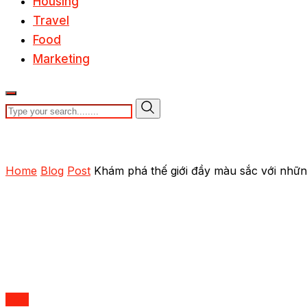
Housing
Travel
Food
Marketing
Home
Blog
Post
Khám phá thế giới đầy màu sắc với nhữn
Post