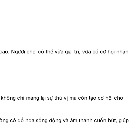
ao. Người chơi có thể vừa giải trí, vừa có cơ hội nhận
 không chỉ mang lại sự thú vị mà còn tạo cơ hội cho
thường có đồ họa sống động và âm thanh cuốn hút, giúp