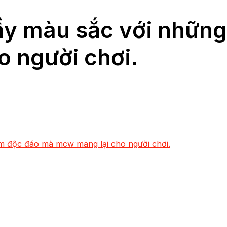
ầy màu sắc với những
 người chơi.
ệm độc đáo mà mcw mang lại cho người chơi.