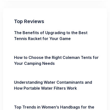
Top Reviews
The Benefits of Upgrading to the Best
Tennis Racket for Your Game
How to Choose the Right Coleman Tents for
Your Camping Needs
Understanding Water Contaminants and
How Portable Water Filters Work
Top Trends in Women’s Handbags for the