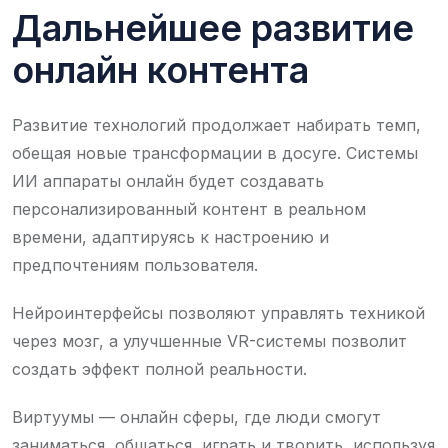
Дальнейшее развитие
онлайн контента
Развитие технологий продолжает набирать темп,
обещая новые трансформации в досуге. Системы
ИИ аппараты онлайн будет создавать
персонализированный контент в реальном
времени, адаптируясь к настроению и
предпочтениям пользователя.
Нейроинтерфейсы позволяют управлять техникой
через мозг, а улучшенные VR-системы позволит
создать эффект полной реальности.
Виртуумы — онлайн сферы, где люди смогут
заниматься, общаться, играть и творить, используя