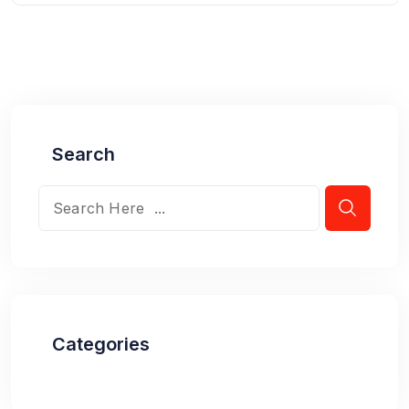
Search
Categories