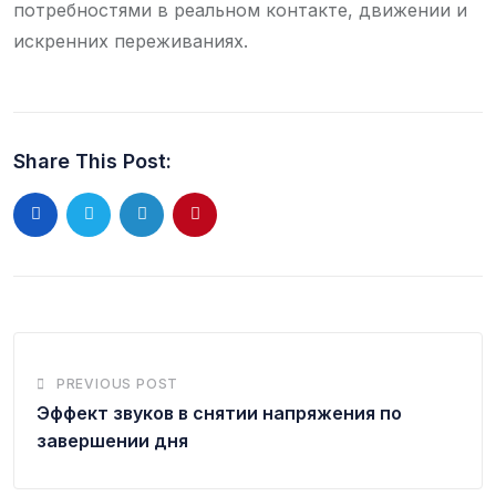
потребностями в реальном контакте, движении и
искренних переживаниях.
Share This Post:
PREVIOUS POST
Эффект звуков в снятии напряжения по
завершении дня