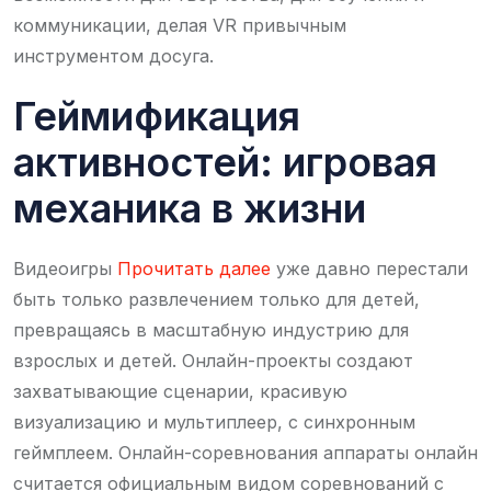
коммуникации, делая VR привычным
инструментом досуга.
Геймификация
активностей: игровая
механика в жизни
Видеоигры
Прочитать далее
уже давно перестали
быть только развлечением только для детей,
превращаясь в масштабную индустрию для
взрослых и детей. Онлайн-проекты создают
захватывающие сценарии, красивую
визуализацию и мультиплеер, с синхронным
геймплеем. Онлайн-соревнования аппараты онлайн
считается официальным видом соревнований с