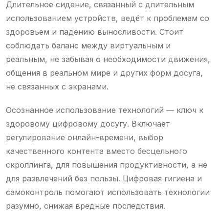
Длительное сидение, связанный с длительным
использованием устройств, ведёт к проблемам со
здоровьем и падению выносливости. Стоит
соблюдать баланс между виртуальным и
реальным, не забывая о необходимости движения,
общения в реальном мире и других форм досуга,
не связанных с экранами.
Осознанное использование технологий — ключ к
здоровому цифровому досугу. Включает
регулирование онлайн-времени, выбор
качественного контента вместо бесцельного
скроллинга, для повышения продуктивности, а не
для развлечений без пользы. Цифровая гигиена и
самоконтроль помогают использовать технологии
разумно, снижая вредные последствия.