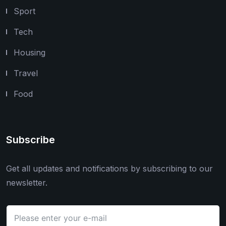
Sport
Tech
Housing
Travel
Food
Subscribe
Get all updates and notifications by subscribing to our
newsletter.