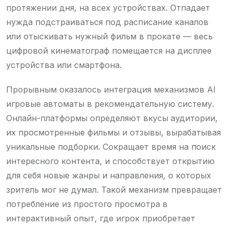
протяжении дня, на всех устройствах. Отпадает
нужда подстраиваться под расписание каналов
или отыскивать нужный фильм в прокате — весь
цифровой кинематограф помещается на дисплее
устройства или смартфона.
Прорывным оказалось интеграция механизмов AI
игровые автоматы в рекомендательную систему.
Онлайн-платформы определяют вкусы аудитории,
их просмотренные фильмы и отзывы, вырабатывая
уникальные подборки. Сокращает время на поиск
интересного контента, и способствует открытию
для себя новые жанры и направления, о которых
зритель мог не думал. Такой механизм превращает
потребление из простого просмотра в
интерактивный опыт, где игрок приобретает