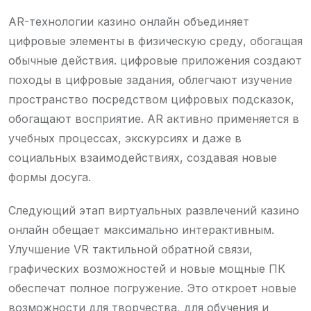
AR-технологии казино онлайн объединяет
цифровые элементы в физическую среду, обогащая
обычные действия. цифровые приложения создают
походы в цифровые задания, облегчают изучение
пространство посредством цифровых подсказок,
обогащают восприятие. AR активно применяется в
учебных процессах, экскурсиях и даже в
социальных взаимодействиях, создавая новые
формы досуга.
Следующий этап виртуальных развлечений казино
онлайн обещает максимально интерактивным.
Улучшение VR тактильной обратной связи,
графических возможностей и новые мощные ПК
обеспечат полное погружение. Это откроет новые
возможности для творчества, для обучения и