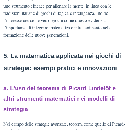
uno strumento efficace per allenare la mente, in linea con le
tradizioni italiane di giochi di logica e intelligenza. Inoltre,
l’interesse crescente verso giochi come questo evidenzia
l’importanza di integrare matematica e intrattenimento nella
formazione delle nuove generazioni.
5. La matematica applicata nei giochi di
strategia: esempi pratici e innovazioni
a. L’uso del teorema di Picard-Lindelöf e
altri strumenti matematici nei modelli di
strategia
Nel campo delle strategie avanzate, teoremi come quello di Picard-