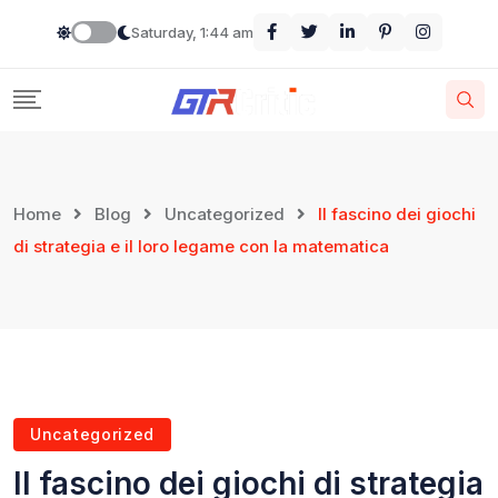
Saturday, 1:44 am
Home
Blog
Uncategorized
Il fascino dei giochi
di strategia e il loro legame con la matematica
Uncategorized
Il fascino dei giochi di strategia