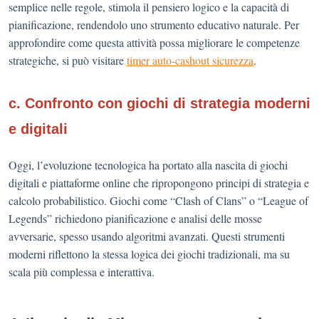
semplice nelle regole, stimola il pensiero logico e la capacità di
pianificazione, rendendolo uno strumento educativo naturale. Per
approfondire come questa attività possa migliorare le competenze
strategiche, si può visitare
timer auto-cashout sicurezza
.
c. Confronto con giochi di strategia moderni
e digitali
Oggi, l’evoluzione tecnologica ha portato alla nascita di giochi
digitali e piattaforme online che ripropongono principi di strategia e
calcolo probabilistico. Giochi come “Clash of Clans” o “League of
Legends” richiedono pianificazione e analisi delle mosse
avversarie, spesso usando algoritmi avanzati. Questi strumenti
moderni riflettono la stessa logica dei giochi tradizionali, ma su
scala più complessa e interattiva.