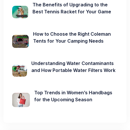
The Benefits of Upgrading to the
Best Tennis Racket for Your Game
How to Choose the Right Coleman
Tents for Your Camping Needs
Understanding Water Contaminants
and How Portable Water Filters Work
Top Trends in Women’s Handbags
for the Upcoming Season