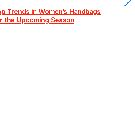
op Trends in Women’s Handbags
or the Upcoming Season