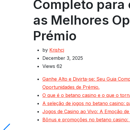
Completo para 
as Melhores Op
Prémio
by
Krishcj
December 3, 2025
Views
62
Ganhe Alto e Divirta-se: Seu Guia Com
Oportunidades de Prémio.
O que é o betano casino e o que o torn
A seleção de jogos no betano casino: p
Jogos de Casino ao Vivo: A Emoção de
Bônus e promoções no betano casino: 