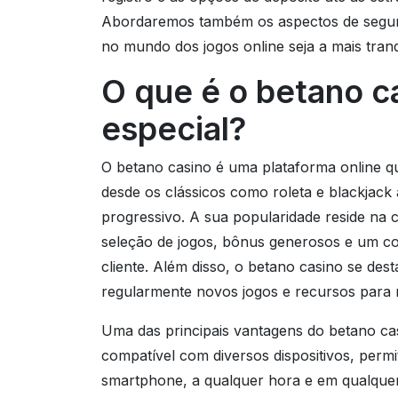
Abordaremos também os aspectos de segur
no mundo dos jogos online seja a mais tranqu
O que é o betano ca
especial?
O betano casino é uma plataforma online q
desde os clássicos como roleta e blackjack
progressivo. A sua popularidade reside na 
seleção de jogos, bônus generosos e um c
cliente. Além disso, o betano casino se des
regularmente novos jogos e recursos para 
Uma das principais vantagens do betano cas
compatível com diversos dispositivos, perm
smartphone, a qualquer hora e em qualquer