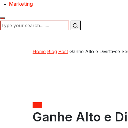
Marketing
Home
Blog
Post
Ganhe Alto e Divirta-se S
Post
Ganhe Alto e Di