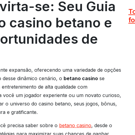
virta-se: Seu Guia
T
o casino betano e
f
ortunidades de
ante expansão, oferecendo uma variedade de opções
ro desse dinâmico cenário, o
betano casino
se
entretenimento de alta qualidade com
eja você um jogador experiente ou um novato curioso,
ar o universo do casino betano, seus jogos, bônus,
a e gratificante.
ocê precisa saber sobre o
betano casino
, desde o
ratégias para maximizar suas chances de ganhar.