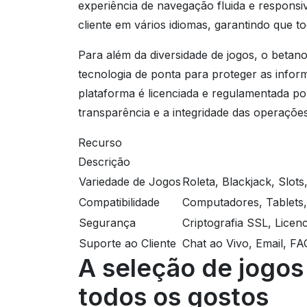
experiência de navegação fluida e responsi
cliente em vários idiomas, garantindo que to
Para além da diversidade de jogos, o betan
tecnologia de ponta para proteger as infor
plataforma é licenciada e regulamentada po
transparência e a integridade das operações
Recurso
Descrição
Variedade de Jogos
Roleta, Blackjack, Slot
Compatibilidade
Computadores, Tablets,
Segurança
Criptografia SSL, Lice
Suporte ao Cliente
Chat ao Vivo, Email, FA
A seleção de jogos
todos os gostos