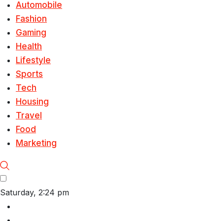
Automobile
Fashion
Gaming
Health
Lifestyle
Sports
Tech
Housing
Travel
Food
Marketing
Saturday, 2:24 pm