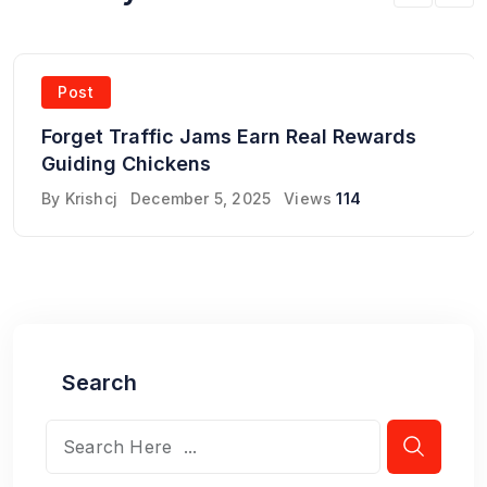
Post
Forget Traffic Jams Earn Real Rewards
Guiding Chickens
By
Krishcj
December 5, 2025
Views
114
Search