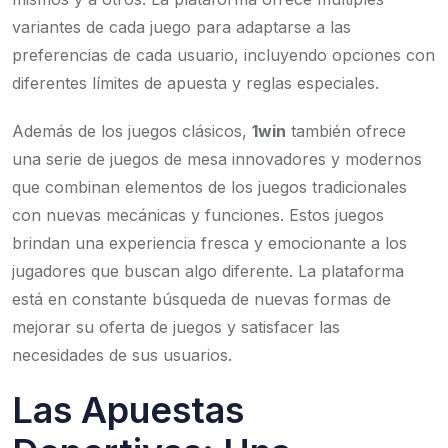
variantes de cada juego para adaptarse a las
preferencias de cada usuario, incluyendo opciones con
diferentes límites de apuesta y reglas especiales.
Además de los juegos clásicos,
1win
también ofrece
una serie de juegos de mesa innovadores y modernos
que combinan elementos de los juegos tradicionales
con nuevas mecánicas y funciones. Estos juegos
brindan una experiencia fresca y emocionante a los
jugadores que buscan algo diferente. La plataforma
está en constante búsqueda de nuevas formas de
mejorar su oferta de juegos y satisfacer las
necesidades de sus usuarios.
Las Apuestas