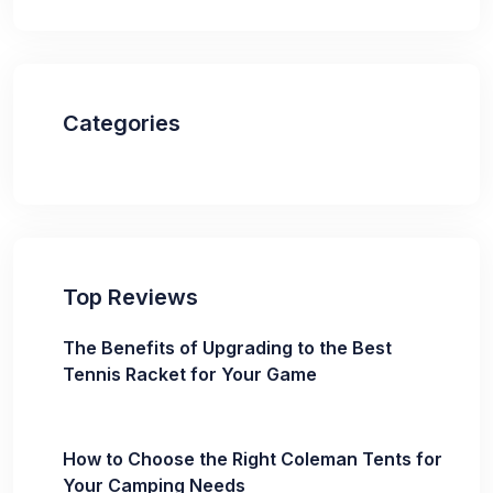
Categories
Top Reviews
The Benefits of Upgrading to the Best
Tennis Racket for Your Game
How to Choose the Right Coleman Tents for
Your Camping Needs