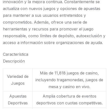
innovación y la mejora continua. Constantemente se
actualiza con nuevos juegos y opciones de apuestas
para mantener a sus usuarios entretenidos y
comprometidos. Además, ofrece una serie de
herramientas y recursos para promover el juego
responsable, como límites de depósito, autoexclusión y
acceso a información sobre organizaciones de ayuda.
Característica
Descripción
Más de 11,818 juegos de casino,
Variedad de
incluyendo tragamonedas, juegos de
Juegos
mesa y casino en vivo.
Apuestas
Amplia cobertura de eventos
Deportivas
deportivos con cuotas competitivas.