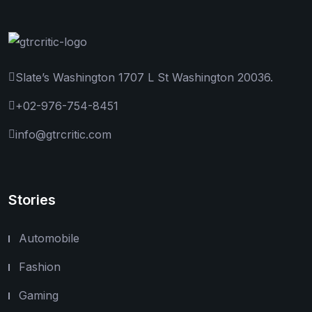
Slate’s Washington 1707 L St Washington 20036.
+02-976-754-8451
info@gtrcritic.com
Stories
Automobile
Fashion
Gaming