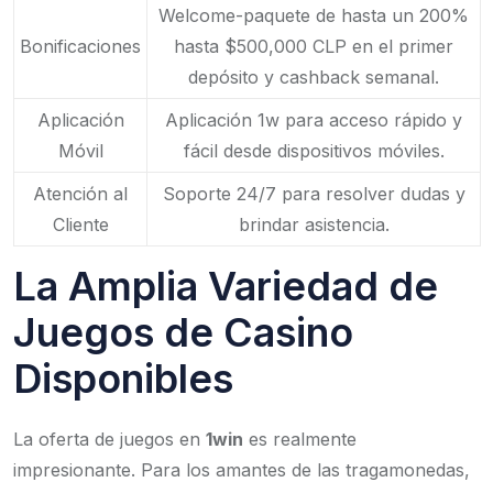
Welcome-paquete de hasta un 200%
Bonificaciones
hasta $500,000 CLP en el primer
depósito y cashback semanal.
Aplicación
Aplicación 1w para acceso rápido y
Móvil
fácil desde dispositivos móviles.
Atención al
Soporte 24/7 para resolver dudas y
Cliente
brindar asistencia.
La Amplia Variedad de
Juegos de Casino
Disponibles
La oferta de juegos en
1win
es realmente
impresionante. Para los amantes de las tragamonedas,