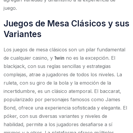
juego.
Juegos de Mesa Clásicos y sus
Variantes
Los juegos de mesa clásicos son un pilar fundamental
de cualquier casino, y
1win
no es la excepción. El
blackjack, con sus reglas sencillas y estrategias
complejas, atrae a jugadores de todos los niveles. La
ruleta, con su giro de la bola y la emoción de la
incertidumbre, es un clásico atemporal. El baccarat,
popularizado por personajes famosos como James
Bond, ofrece una experiencia sofisticada y elegante. El
póker, con sus diversas variantes y niveles de
habilidad, permite a los jugadores desafiarse a sí
mismos y a otros. La plataforma ofrece múltiples