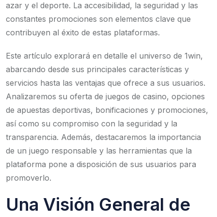
azar y el deporte. La accesibilidad, la seguridad y las
constantes promociones son elementos clave que
contribuyen al éxito de estas plataformas.
Este artículo explorará en detalle el universo de 1win,
abarcando desde sus principales características y
servicios hasta las ventajas que ofrece a sus usuarios.
Analizaremos su oferta de juegos de casino, opciones
de apuestas deportivas, bonificaciones y promociones,
así como su compromiso con la seguridad y la
transparencia. Además, destacaremos la importancia
de un juego responsable y las herramientas que la
plataforma pone a disposición de sus usuarios para
promoverlo.
Una Visión General de