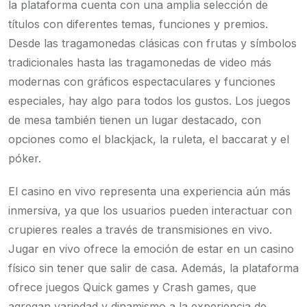
la plataforma cuenta con una amplia selección de
títulos con diferentes temas, funciones y premios.
Desde las tragamonedas clásicas con frutas y símbolos
tradicionales hasta las tragamonedas de video más
modernas con gráficos espectaculares y funciones
especiales, hay algo para todos los gustos. Los juegos
de mesa también tienen un lugar destacado, con
opciones como el blackjack, la ruleta, el baccarat y el
póker.
El casino en vivo representa una experiencia aún más
inmersiva, ya que los usuarios pueden interactuar con
crupieres reales a través de transmisiones en vivo.
Jugar en vivo ofrece la emoción de estar en un casino
físico sin tener que salir de casa. Además, la plataforma
ofrece juegos Quick games y Crash games, que
agregan variedad y dinamismo a la experiencia de