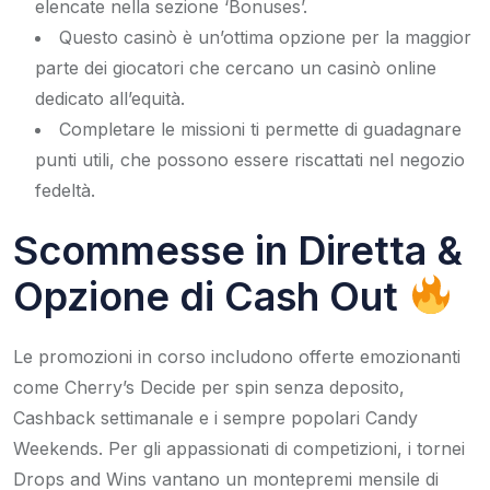
elencate nella sezione ‘Bonuses’.
Questo casinò è un’ottima opzione per la maggior
parte dei giocatori che cercano un casinò online
dedicato all’equità.
Completare le missioni ti permette di guadagnare
punti utili, che possono essere riscattati nel negozio
fedeltà.
Scommesse in Diretta &
Opzione di Cash Out
Le promozioni in corso includono offerte emozionanti
come Cherry’s Decide per spin senza deposito,
Cashback settimanale e i sempre popolari Candy
Weekends. Per gli appassionati di competizioni, i tornei
Drops and Wins vantano un montepremi mensile di