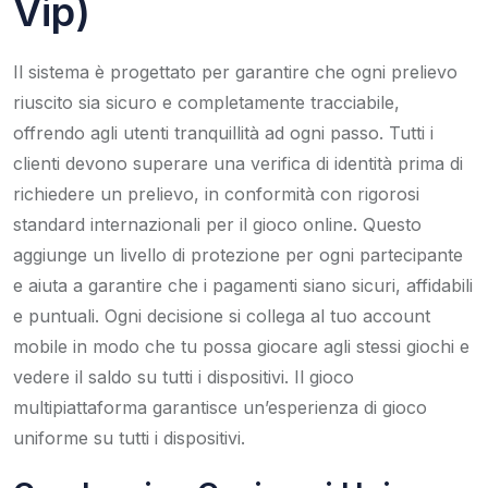
Vip)
Il sistema è progettato per garantire che ogni prelievo
riuscito sia sicuro e completamente tracciabile,
offrendo agli utenti tranquillità ad ogni passo. Tutti i
clienti devono superare una verifica di identità prima di
richiedere un prelievo, in conformità con rigorosi
standard internazionali per il gioco online. Questo
aggiunge un livello di protezione per ogni partecipante
e aiuta a garantire che i pagamenti siano sicuri, affidabili
e puntuali. Ogni decisione si collega al tuo account
mobile in modo che tu possa giocare agli stessi giochi e
vedere il saldo su tutti i dispositivi. Il gioco
multipiattaforma garantisce un’esperienza di gioco
uniforme su tutti i dispositivi.