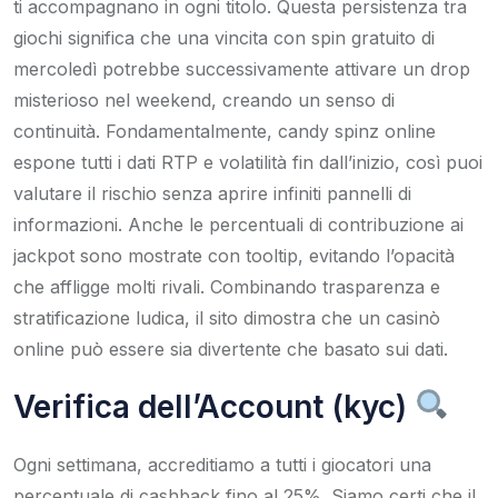
ti accompagnano in ogni titolo. Questa persistenza tra
giochi significa che una vincita con spin gratuito di
mercoledì potrebbe successivamente attivare un drop
misterioso nel weekend, creando un senso di
continuità. Fondamentalmente, candy spinz online
espone tutti i dati RTP e volatilità fin dall’inizio, così puoi
valutare il rischio senza aprire infiniti pannelli di
informazioni. Anche le percentuali di contribuzione ai
jackpot sono mostrate con tooltip, evitando l’opacità
che affligge molti rivali. Combinando trasparenza e
stratificazione ludica, il sito dimostra che un casinò
online può essere sia divertente che basato sui dati.
Verifica dell’Account (kyc)
Ogni settimana, accreditiamo a tutti i giocatori una
percentuale di cashback fino al 25%. Siamo certi che il