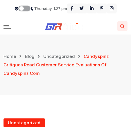
Thursday, 1:27 pm
Home
Blog
Uncategorized
Candyspinz
Critiques Read Customer Service Evaluations Of
Candyspinz Com
Uncategorized