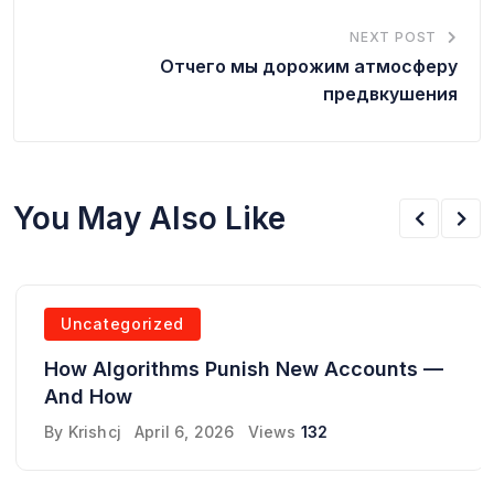
NEXT POST
Отчего мы дорожим атмосферу
предвкушения
You May Also Like
Uncategorized
How Algorithms Punish New Accounts —
And How
By
Krishcj
April 6, 2026
Views
132