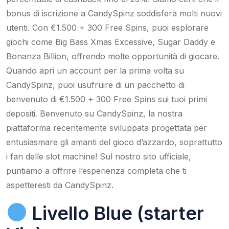
bonus di iscrizione a CandySpinz soddisferà molti nuovi
utenti. Con €1.500 + 300 Free Spins, puoi esplorare
giochi come Big Bass Xmas Excessive, Sugar Daddy e
Bonanza Billion, offrendo molte opportunità di giocare.
Quando apri un account per la prima volta su
CandySpinz, puoi usufruire di un pacchetto di
benvenuto di €1.500 + 300 Free Spins sui tuoi primi
depositi. Benvenuto su CandySpinz, la nostra
piattaforma recentemente sviluppata progettata per
entusiasmare gli amanti del gioco d’azzardo, soprattutto
i fan delle slot machine! Sul nostro sito ufficiale,
puntiamo a offrire l’esperienza completa che ti
aspetteresti da CandySpinz.
Livello Blue (starter