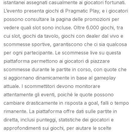
istantanei assegnati casualmente ai giocatori fortunati.
L’evento presenta giochi di Pragmatic Play, e i giocatori
possono consultare la pagina delle promozioni per
vedere quali slot sono incluse. Oltre 6.000 giochi, tra
cui slot, giochi da tavolo, giochi con dealer dal vivo e
scommesse sportive, garantiscono che ci sia qualcosa
per ogni partecipante. Le scommesse live su questa
piattaforma permettono ai giocatori di piazzare
scommesse durante le partite in corso, con quote che
si aggiornano dinamicamente in base al gameplay
attuale. I scommettitori devono monitorare
attentamente gli eventi, poiché le quote possono
cambiare drasticamente in risposta a goal, falli o tempo
rimanente. La piattaforma offre dati sulle partite in
diretta, inclusi punteggi, statistiche dei giocatori e
approfondimenti sui giochi, per aiutare le scelte