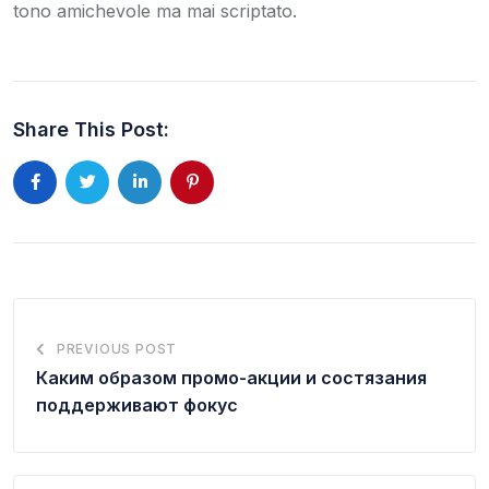
tono amichevole ma mai scriptato.
Share This Post:
PREVIOUS POST
Каким образом промо-акции и состязания
поддерживают фокус