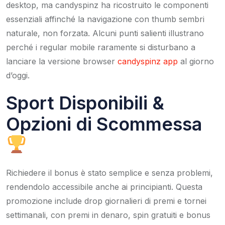
desktop, ma candyspinz ha ricostruito le componenti
essenziali affinché la navigazione con thumb sembri
naturale, non forzata. Alcuni punti salienti illustrano
perché i regular mobile raramente si disturbano a
lanciare la versione browser
candyspinz app
al giorno
d’oggi.
Sport Disponibili &
Opzioni di Scommessa
Richiedere il bonus è stato semplice e senza problemi,
rendendolo accessibile anche ai principianti. Questa
promozione include drop giornalieri di premi e tornei
settimanali, con premi in denaro, spin gratuiti e bonus