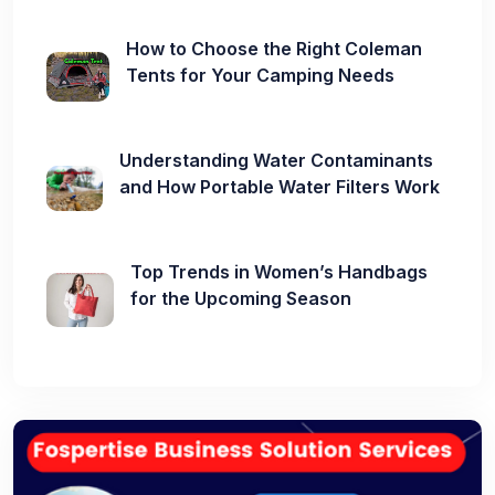
How to Choose the Right Coleman
Tents for Your Camping Needs
Understanding Water Contaminants
and How Portable Water Filters Work
Top Trends in Women’s Handbags
for the Upcoming Season