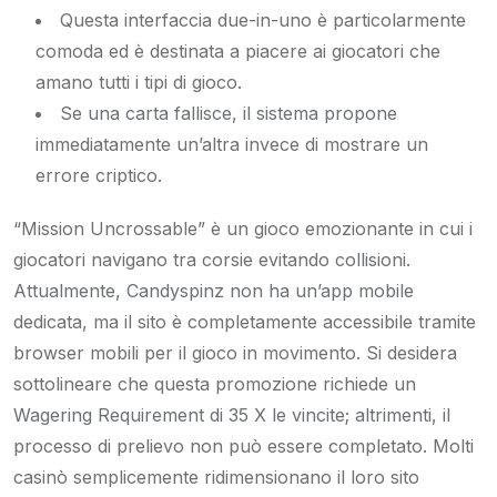
Questa interfaccia due-in-uno è particolarmente
comoda ed è destinata a piacere ai giocatori che
amano tutti i tipi di gioco.
Se una carta fallisce, il sistema propone
immediatamente un’altra invece di mostrare un
errore criptico.
“Mission Uncrossable” è un gioco emozionante in cui i
giocatori navigano tra corsie evitando collisioni.
Attualmente, Candyspinz non ha un’app mobile
dedicata, ma il sito è completamente accessibile tramite
browser mobili per il gioco in movimento. Si desidera
sottolineare che questa promozione richiede un
Wagering Requirement di 35 X le vincite; altrimenti, il
processo di prelievo non può essere completato. Molti
casinò semplicemente ridimensionano il loro sito