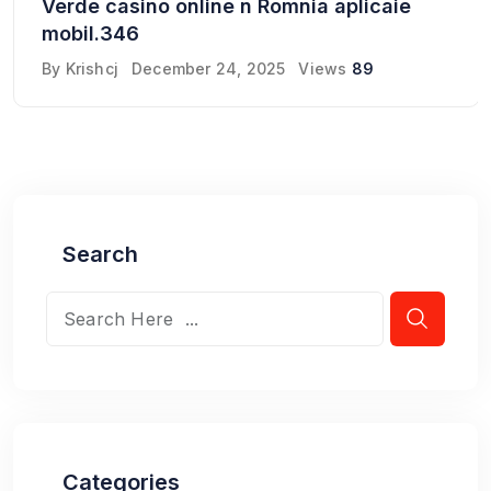
Verde casino online n Romnia aplicaie
mobil.346
By
Krishcj
December 24, 2025
Views
89
Search
Categories