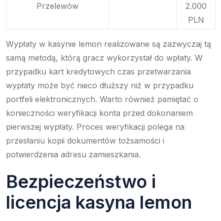
Przelewów
2.000
PLN
Wypłaty w kasynie lemon realizowane są zazwyczaj tą
samą metodą, którą gracz wykorzystał do wpłaty. W
przypadku kart kredytowych czas przetwarzania
wypłaty może być nieco dłuższy niż w przypadku
portfeli elektronicznych. Warto również pamiętać o
konieczności weryfikacji konta przed dokonaniem
pierwszej wypłaty. Proces weryfikacji polega na
przesłaniu kopii dokumentów tożsamości i
potwierdzenia adresu zamieszkania.
Bezpieczeństwo i
licencja kasyna lemon