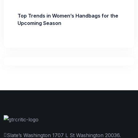
Top Trends in Women’s Handbags for the
Upcoming Season
Slate’s Washington 1707 L St Washington 20036.