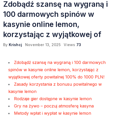
Zdobądź szansę na wygraną i
100 darmowych spinów w
kasynie online lemon,
korzystając z wyjątkowej of
By
Krishcj
November 13, 2025
Views
73
Zdobądź szansę na wygraną i 100 darmowych
spinów w kasynie online lemon, korzystając z
wyjątkowej oferty powitalnej 100% do 1000 PLN!
Zasady korzystania z bonusu powitalnego w
kasynie lemon
Rodzaje gier dostępne w kasynie lemon
Gry na żywo – poczuj atmosferę kasyna
Metody wpłat i wypłat w kasynie lemon