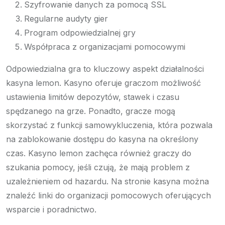
Szyfrowanie danych za pomocą SSL
Regularne audyty gier
Program odpowiedzialnej gry
Współpraca z organizacjami pomocowymi
Odpowiedzialna gra to kluczowy aspekt działalności
kasyna lemon. Kasyno oferuje graczom możliwość
ustawienia limitów depozytów, stawek i czasu
spędzanego na grze. Ponadto, gracze mogą
skorzystać z funkcji samowykluczenia, która pozwala
na zablokowanie dostępu do kasyna na określony
czas. Kasyno lemon zachęca również graczy do
szukania pomocy, jeśli czują, że mają problem z
uzależnieniem od hazardu. Na stronie kasyna można
znaleźć linki do organizacji pomocowych oferujących
wsparcie i poradnictwo.