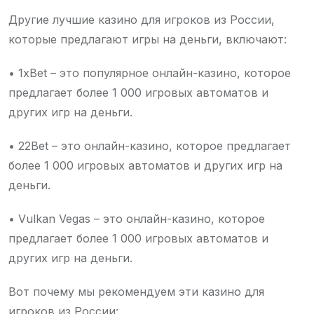
Другие лучшие казино для игроков из России,
которые предлагают игры на деньги, включают:
• 1xBet – это популярное онлайн-казино, которое
предлагает более 1 000 игровых автоматов и
других игр на деньги.
• 22Bet – это онлайн-казино, которое предлагает
более 1 000 игровых автоматов и других игр на
деньги.
• Vulkan Vegas – это онлайн-казино, которое
предлагает более 1 000 игровых автоматов и
других игр на деньги.
Вот почему мы рекомендуем эти казино для
игроков из России: