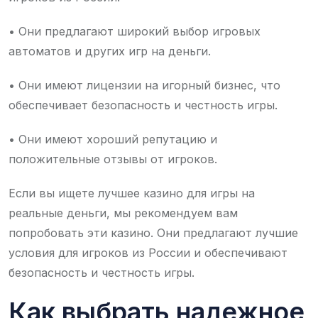
• Они предлагают широкий выбор игровых
автоматов и других игр на деньги.
• Они имеют лицензии на игорный бизнес, что
обеспечивает безопасность и честность игры.
• Они имеют хороший репутацию и
положительные отзывы от игроков.
Если вы ищете лучшее казино для игры на
реальные деньги, мы рекомендуем вам
попробовать эти казино. Они предлагают лучшие
условия для игроков из России и обеспечивают
безопасность и честность игры.
Как выбрать надежное