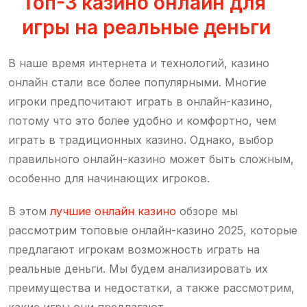
Топ-3 казино онлайн для
игры на реальные деньги
В наше время интернета и технологий, казино
онлайн стали все более популярными. Многие
игроки предпочитают играть в онлайн-казино,
потому что это более удобно и комфортно, чем
играть в традиционных казино. Однако, выбор
правильного онлайн-казино может быть сложным,
особенно для начинающих игроков.
В этом
лучшие онлайн казино
обзоре мы
рассмотрим топовые онлайн-казино 2025, которые
предлагают игрокам возможность играть на
реальные деньги. Мы будем анализировать их
преимущества и недостатки, а также рассмотрим,
какие игры они предлагают.