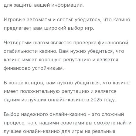
для защиты вашей информации.
Игровые автоматы и слоты: убедитесь, что казино
предлагает вам широкий выбор игр.
Четвёртым шагом является проверка финансовой
стабильности казино. Вам нужно убедиться, что
казино имеет хорошую репутацию и является
финансово устойчивым.
В конце концов, вам нужно убедиться, что казино
имеет положительную репутацию и является
одним из лучших онлайн-казино в 2025 году.
Выбор надежного онлайн-казино – это сложный
процесс, но с нашими советами вы сможете найти
лучшее онлайн-казино для игры на реальные