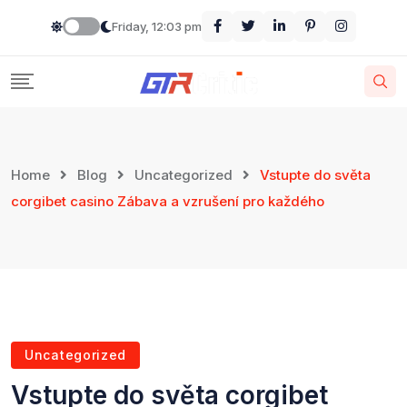
Friday, 12:03 pm
Home
Blog
Uncategorized
Vstupte do světa
corgibet casino Zábava a vzrušení pro každého
Uncategorized
Vstupte do světa corgibet