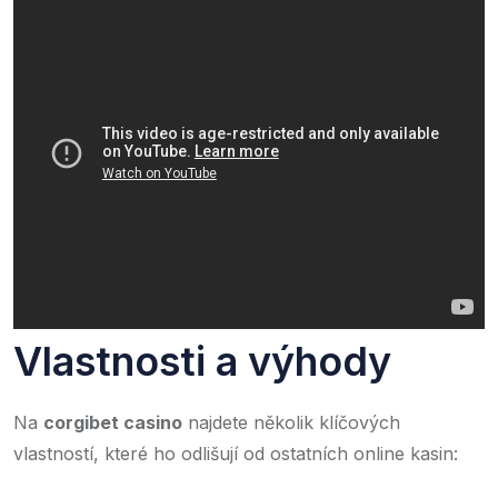
Vlastnosti a výhody
Na
corgibet casino
najdete několik klíčových
vlastností, které ho odlišují od ostatních online kasin: