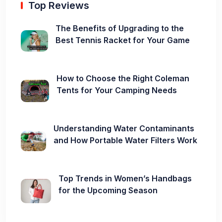
Top Reviews
The Benefits of Upgrading to the
Best Tennis Racket for Your Game
How to Choose the Right Coleman
Tents for Your Camping Needs
Understanding Water Contaminants
and How Portable Water Filters Work
Top Trends in Women’s Handbags
for the Upcoming Season