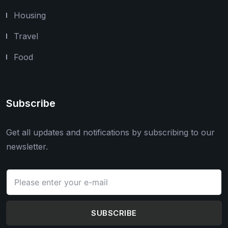
Housing
Travel
Food
Subscribe
Get all updates and notifications by subscribing to our
newsletter.
SUBSCRIBE