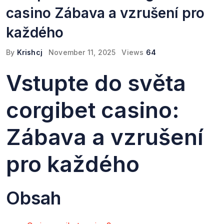
casino Zábava a vzrušení pro
každého
By
Krishcj
November 11, 2025
Views
64
Vstupte do světa
corgibet casino:
Zábava a vzrušení
pro každého
Obsah