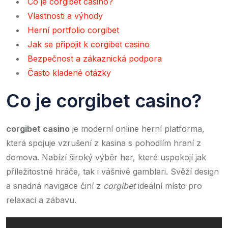
Co je corgibet casino?
Vlastnosti a výhody
Herní portfolio corgibet
Jak se připojit k corgibet casino
Bezpečnost a zákaznická podpora
Často kladené otázky
Co je corgibet casino?
corgibet casino
je moderní online herní platforma,
která spojuje vzrušení z kasina s pohodlím hraní z
domova. Nabízí široký výběr her, které uspokojí jak
příležitostné hráče, tak i vášnivé gambleri. Svěží design
a snadná navigace činí z
corgibet
ideální místo pro
relaxaci a zábavu.