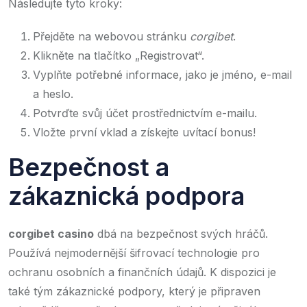
Následujte tyto kroky:
Přejděte na webovou stránku
corgibet
.
Klikněte na tlačítko „Registrovat“.
Vyplňte potřebné informace, jako je jméno, e-mail
a heslo.
Potvrďte svůj účet prostřednictvím e-mailu.
Vložte první vklad a získejte uvítací bonus!
Bezpečnost a
zákaznická podpora
corgibet casino
dbá na bezpečnost svých hráčů.
Používá nejmodernější šifrovací technologie pro
ochranu osobních a finančních údajů. K dispozici je
také tým zákaznické podpory, který je připraven