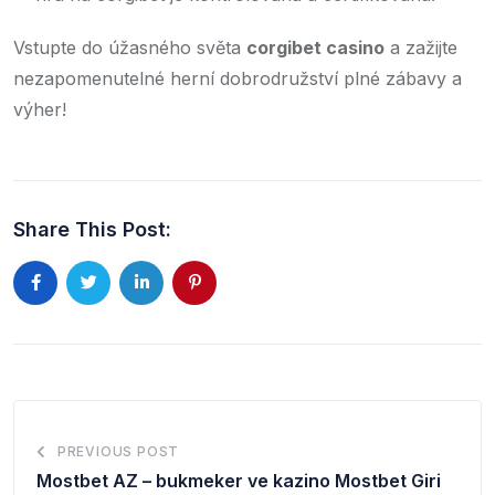
Vstupte do úžasného světa
corgibet casino
a zažijte
nezapomenutelné herní dobrodružství plné zábavy a
výher!
Share This Post:
PREVIOUS POST
Mostbet AZ – bukmeker ve kazino Mostbet Giri