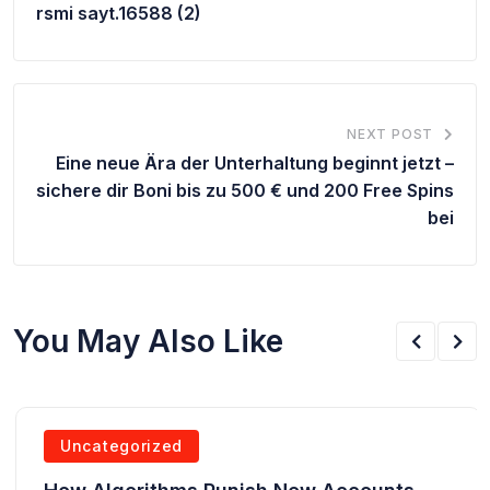
rsmi sayt.16588 (2)
NEXT POST
Eine neue Ära der Unterhaltung beginnt jetzt –
sichere dir Boni bis zu 500 € und 200 Free Spins
bei
You May Also Like
Uncategorized