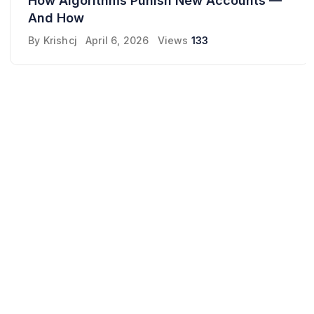
How Algorithms Punish New Accounts —
And How
By
Krishcj
April 6, 2026
Views
133