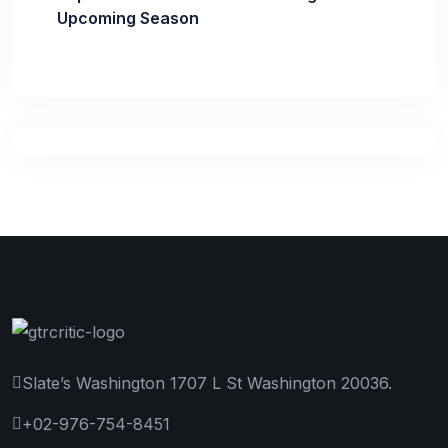
Upcoming Season
Slate’s Washington 1707 L St Washington 20036.
+02-976-754-8451