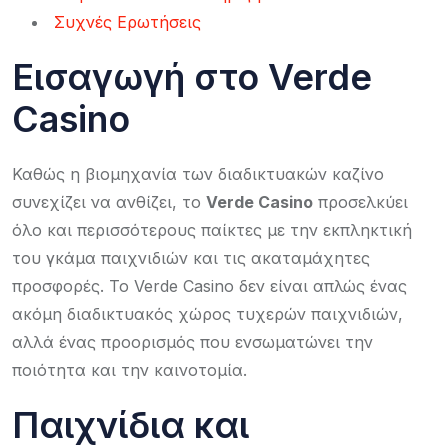
Συχνές Ερωτήσεις
Εισαγωγή στο Verde
Casino
Καθώς η βιομηχανία των διαδικτυακών καζίνο
συνεχίζει να ανθίζει, το
Verde Casino
προσελκύει
όλο και περισσότερους παίκτες με την εκπληκτική
του γκάμα παιχνιδιών και τις ακαταμάχητες
προσφορές. Το Verde Casino δεν είναι απλώς ένας
ακόμη διαδικτυακός χώρος τυχερών παιχνιδιών,
αλλά ένας προορισμός που ενσωματώνει την
ποιότητα και την καινοτομία.
Παιχνίδια και