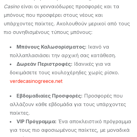
Casino
είναι οι γενναιόδωρες προσφορές και τα
μπόνους που προσφέρει στους νέους και
υπάρχοντες παίκτες. Ακολουθούν μερικοί από τους
πιο συνηθισμένους τύπους μπόνους:
Μπόνους Καλωσορίσματος:
Ικανό να
πολλαπλασιάσει την αρχική σας κατάθεση.
Δωρεάν Περιστροφές:
Ιδανικές για να
δοκιμάσετε τους κουλοχέρηδες χωρίς ρίσκο.
verdecasinogreece.net
Εβδομαδιαίες Προσφορές:
Προσφορές που
αλλάζουν κάθε εβδομάδα για τους υπάρχοντες
παίκτες.
VIP Πρόγραμμα:
Ένα αποκλειστικό πρόγραμμα
για τους πιο αφοσιωμένους παίκτες, με μοναδικά