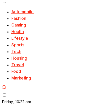
Automobile
Fashion
Gaming
Health
Lifestyle
Sports
Tech
Housing
Travel
Food
Marketing
Friday, 10:22 am