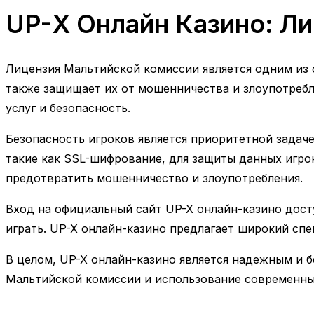
UP-X Онлайн Казино: Ли
Лицензия Мальтийской комиссии является одним из с
также защищает их от мошенничества и злоупотребл
услуг и безопасность.
Безопасность игроков является приоритетной задаче
такие как SSL-шифрование, для защиты данных игрок
предотвратить мошенничество и злоупотребления.
Вход на официальный сайт UP-X онлайн-казино досту
играть. UP-X онлайн-казино предлагает широкий спек
В целом, UP-X онлайн-казино является надежным и б
Мальтийской комиссии и использование современных