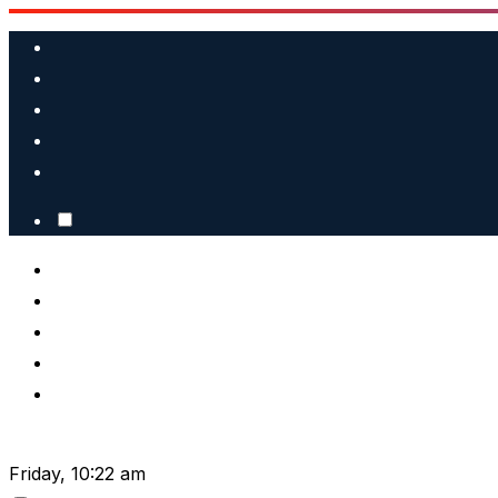
Skip
to
content
Friday, 10:22 am