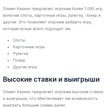
Олимп Казино предлагает игрокам более 1 000 игр,
включая слоты, карточные игры, рулетку, покер и
другие. Это позволяет игрокам выбрать игру,
которая лучше всего подходит им.
Слоты
Карточные игры
Рулетка
Покер
Другие игры
Высокие ставки и выигрыши
Олимп Казино предлагает игрокам высокие ставки
и выигрыши, что обеспечивает им возможность
выиграть большие суммы денег.