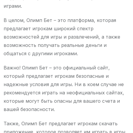
играми.
В целом, Олимп Бет – это платформа, которая
предлагает игрокам широкий спектр
возможностей для игры и развлечений, а также
возможность получать реальные деньги и
общаться с другими игроками.
Важно! Олимп Бет – это официальный сайт,
который предлагает игрокам безопасные и
надежные условия для игры. Ни в коем случае не
рекомендуется играть на неофициальных сайтах,
которые могут быть опасны для вашего счета и
вашей безопасности.
Также, Олимп Бет предлагает игрокам скачать
приложение, которое позволяет им играть в игры