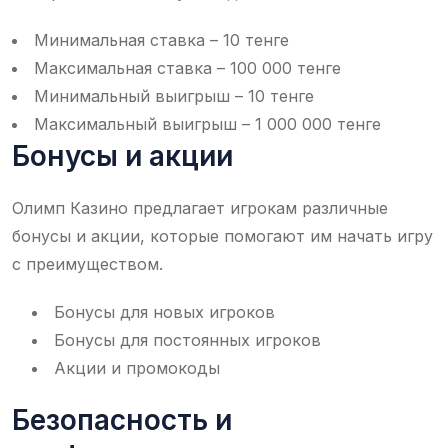
Минимальная ставка – 10 тенге
Максимальная ставка – 100 000 тенге
Минимальный выигрыш – 10 тенге
Максимальный выигрыш – 1 000 000 тенге
Бонусы и акции
Олимп Казино предлагает игрокам различные
бонусы и акции, которые помогают им начать игру
с преимуществом.
Бонусы для новых игроков
Бонусы для постоянных игроков
Акции и промокоды
Безопасность и