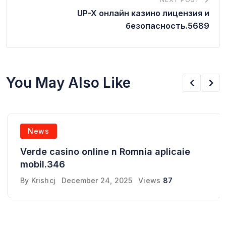
UP-X онлайн казино лицензия и
безопасность.5689
You May Also Like
News
Verde casino online n Romnia aplicaie
mobil.346
By
Krishcj
December 24, 2025
Views
87