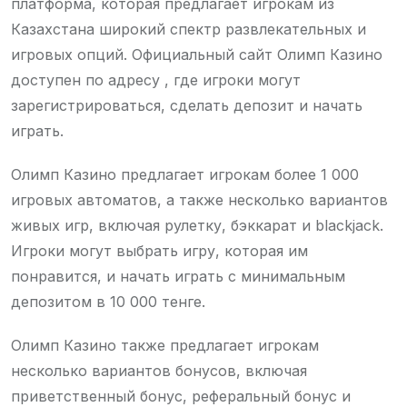
платформа, которая предлагает игрокам из
Казахстана широкий спектр развлекательных и
игровых опций. Официальный сайт Олимп Казино
доступен по адресу , где игроки могут
зарегистрироваться, сделать депозит и начать
играть.
Олимп Казино предлагает игрокам более 1 000
игровых автоматов, а также несколько вариантов
живых игр, включая рулетку, бэккарат и blackjack.
Игроки могут выбрать игру, которая им
понравится, и начать играть с минимальным
депозитом в 10 000 тенге.
Олимп Казино также предлагает игрокам
несколько вариантов бонусов, включая
приветственный бонус, реферальный бонус и