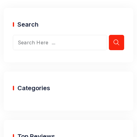
Search
Categories
Top Reviews