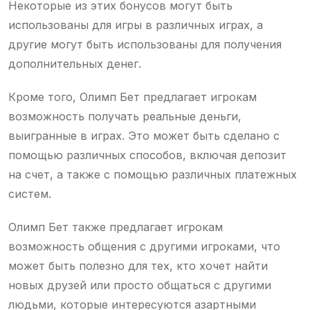
Некоторые из этих бонусов могут быть
использованы для игры в различных играх, а
другие могут быть использованы для получения
дополнительных денег.
Кроме того, Олимп Бет предлагает игрокам
возможность получать реальные деньги,
выигранные в играх. Это может быть сделано с
помощью различных способов, включая депозит
на счет, а также с помощью различных платежных
систем.
Олимп Бет также предлагает игрокам
возможность общения с другими игроками, что
может быть полезно для тех, кто хочет найти
новых друзей или просто общаться с другими
людьми, которые интересуются азартными