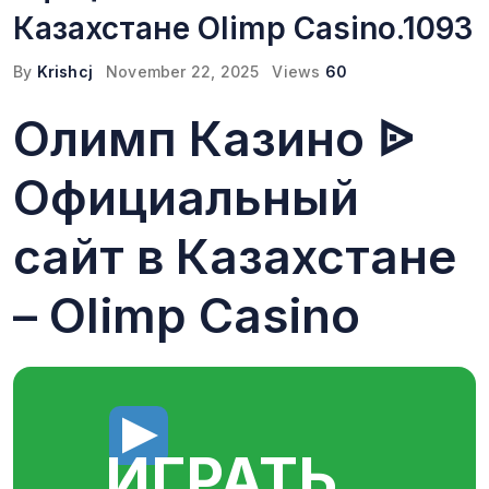
Казахстане Olimp Casino.1093
By
Krishcj
November 22, 2025
Views
60
Олимп Казино ᐉ
Официальный
сайт в Казахстане
– Olimp Casino
ИГРАТЬ