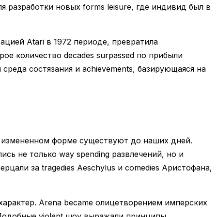
разработки новых forms leisure, где индивид был в
цией Atari в 1972 периоде, превратила
орое количество decades surpassed по прибыли
среда состязания и achievements, базирующаяся на
 в измененном форме существуют до наших дней.
ись не только way spending развлечений, но и
рцали за tragedies Aeschylus и comedies Аристофанa,
характер. Arena became олицетворением имперских
. Подобные violent шоу выражали принципы