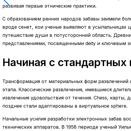
развивая первые этнические практики.
С образованием ранних народов забавы заимели бол
вроде сенет, кои ученые выявляют в усыпальницах ц
путешествие души в потусторонний область. Древн
представлениями, посвященными deity и ключевым э
Начиная с стандартных
Трансформация от материальных форм развлечений 
этапа. Классические развлечения, имевшиеся длител
извлечения удовольствия от течения. Chess, карты, 
позднее стали адаптированы в виртуальное sphere.
Начальные усилия разработки электронных забав во
технических аппаратов. В 1958 периоде ученый Уильям