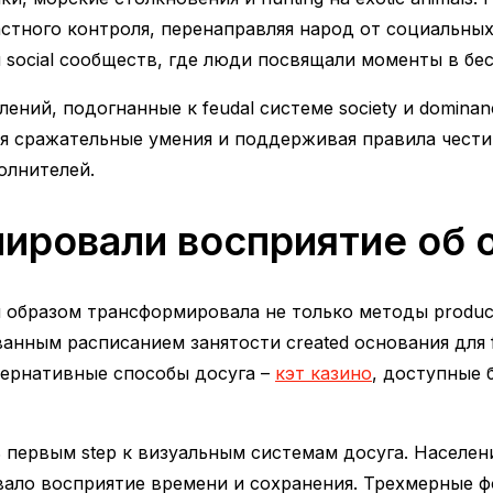
астного контроля, перенаправляя народ от социальны
social сообществ, где люди посвящали моменты в бес
лений, подогнанные к feudal системе society и domin
 сражательные умения и поддерживая правила чести.
олнителей.
ировали восприятие об 
образом трансформировала не только методы producti
нным расписанием занятости created основания для for
тернативные способы досуга –
кэт казино
, доступные 
лось первым step к визуальным системам досуга. Насе
вало восприятие времени и сохранения. Трехмерные 