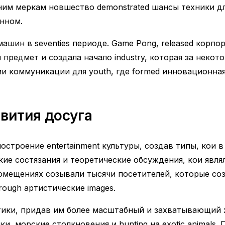
м меркам новшество demonstrated шансы техники для 
онном.
ин в seventies периоде. Game Pong, released корпора
 предмет и создала начало industry, которая за некот
 коммуникации для youth, где formed инновационная 
вития досуга
остроение entertainment культуры, создав типы, кои
кие состязания и теоретические обсуждения, кои являл
помещениях созывали тысячи посетителей, которые созе
rough артистические images.
тики, придав им более масштабный и захватывающий 
, морские столкновения и hunting на exotic animals