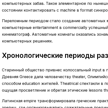
компьютерных забав. Такое элементарное по нынешни
состоянии контактировать с machine в format синхр
Переломным периодом стало создание автоматных маш
компьютерные entertainment в commercially успешный
кинематограф. Автоматные комнаты оказались зонами
компьютерных решениях.
Хронологические периоды раз
Старинный общество привнес колоссальный input в п
Древняя Greece дала человечеству theater, Олимпийс
способом education жителей. Theatrical спектакли в 
ощущая просветление и обретая этические lessons th
Латинская empire трансформировала греческие прак
зрелищ, где организовывались сражательные поединки