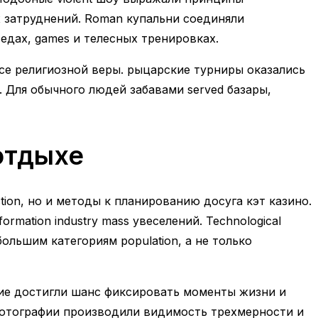
х затруднений. Roman купальни соединяли
едах, games и телесных тренировках.
ance религиозной веры. рыцарские турниры оказались
 Для обычного людей забавами served базары,
отдыхе
on, но и методы к планированию досуга кэт казино.
mation industry mass увеселений. Technological
большим категориям population, а не только
ление достигли шанс фиксировать моменты жизни и
фотографии производили видимость трехмерности и