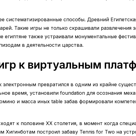
ее систематизированные способы. Древний Египетска
арей. Такие игры не только скрашивали развлечения э
ие египтяне также устраивали монументальные фести
пизодам в деятельности царства.
 игр к виртуальным пла
к электронным превратился в одним из крайне суще
ьное время, установили foundation для осознания мех
домино и масса иных table забав формировали компетен
сходят к половине ХХ столетия, в момент когда спец
 Хигинботам построил забаву Tennis for Two на устройс