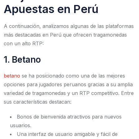
Apuestas en Perú
A continuación, analizamos algunas de las plataformas
más destacadas en Perú que ofrecen tragamonedas
con un alto RTP:
1. Betano
betano
se ha posicionado como una de las mejores
opciones para jugadores peruanos gracias a su amplia
variedad de tragamonedas y un RTP competitivo. Entre
sus características destacan:
Bonos de bienvenida atractivos para nuevos
usuarios.
Una interfaz de usuario amigable y fácil de