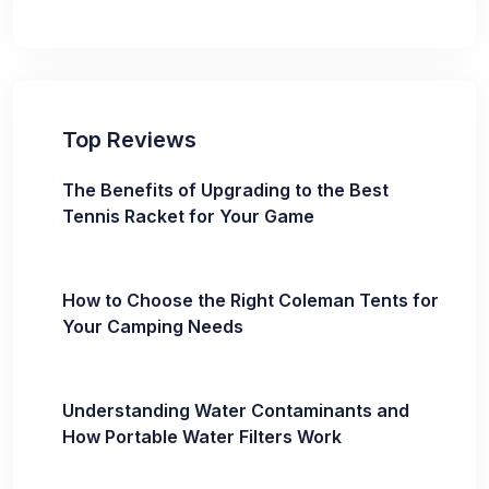
Top Reviews
The Benefits of Upgrading to the Best
Tennis Racket for Your Game
How to Choose the Right Coleman Tents for
Your Camping Needs
Understanding Water Contaminants and
How Portable Water Filters Work