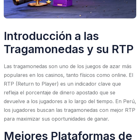
Introducción a las
Tragamonedas y su RTP
Las tragamonedas son uno de los juegos de azar más
populares en los casinos, tanto físicos como online. El
RTP (Return to Player) es un indicador clave que
refleja el porcentaje de dinero apostado que se
devuelve a los jugadores a lo largo del tiempo. En Perú,
los jugadores buscan las tragamonedas con mejor RTP
para maximizar sus oportunidades de ganar.
Mejores Plataformas de