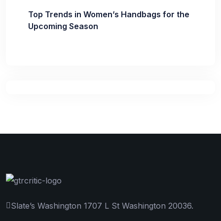
Top Trends in Women’s Handbags for the
Upcoming Season
Slate’s Washington 1707 L St Washington 20036.