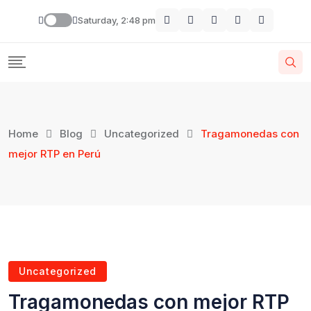
Saturday, 2:48 pm
Home
Blog
Uncategorized
Tragamonedas con
mejor RTP en Perú
Uncategorized
Tragamonedas con mejor RTP