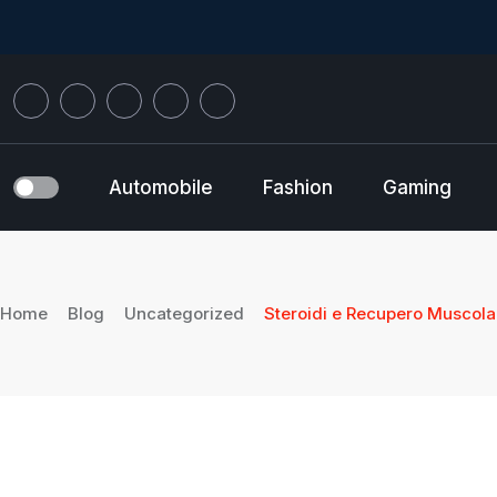
Skip
to
content
Automobile
Fashion
Gaming
Home
Blog
Uncategorized
Steroidi e Recupero Muscolar