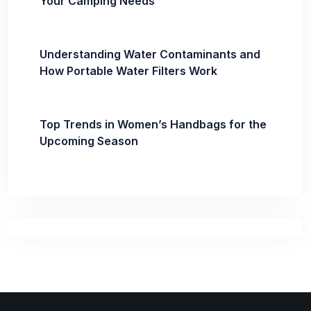
Your Camping Needs
Understanding Water Contaminants and
How Portable Water Filters Work
Top Trends in Women’s Handbags for the
Upcoming Season