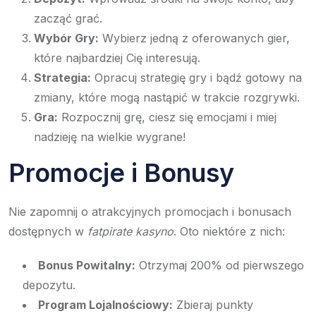
zacząć grać.
Wybór Gry:
Wybierz jedną z oferowanych gier,
które najbardziej Cię interesują.
Strategia:
Opracuj strategię gry i bądź gotowy na
zmiany, które mogą nastąpić w trakcie rozgrywki.
Gra:
Rozpocznij grę, ciesz się emocjami i miej
nadzieję na wielkie wygrane!
Promocje i Bonusy
Nie zapomnij o atrakcyjnych promocjach i bonusach
dostępnych w
fatpirate kasyno
. Oto niektóre z nich:
Bonus Powitalny:
Otrzymaj 200% od pierwszego
depozytu.
Program Lojalnościowy:
Zbieraj punkty