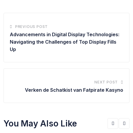
PREVIOUS POST
Advancements in Digital Display Technologies:
Navigating the Challenges of Top Display Fills
Up
NEXT POST
Verken de Schatkist van Fatpirate Kasyno
You May Also Like