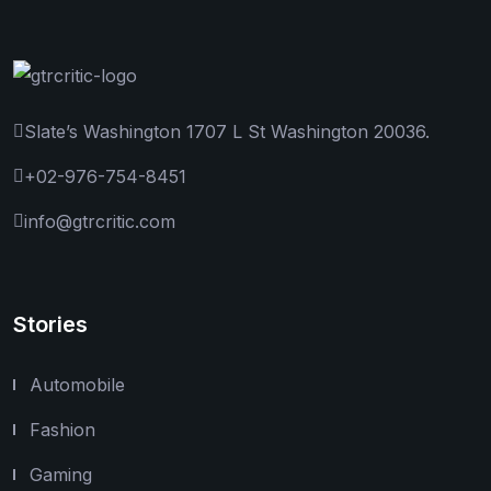
Slate’s Washington 1707 L St Washington 20036.
+02-976-754-8451
info@gtrcritic.com
Stories
Automobile
Fashion
Gaming