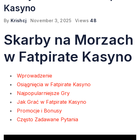
Kasyno
By
Krishcj
November 3, 2025
Views
48
Skarby na Morzach
w Fatpirate Kasyno
Wprowadzenie
Osiągnięcia w Fatpirate Kasyno
Najpopularniejsze Gry
Jak Grać w Fatpirate Kasyno
Promocje i Bonusy
Często Zadawane Pytania