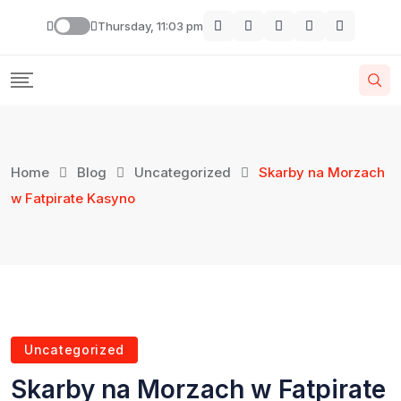
Thursday, 11:03 pm
Home
Blog
Uncategorized
Skarby na Morzach
w Fatpirate Kasyno
Uncategorized
Skarby na Morzach w Fatpirate