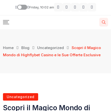
Friday, 10:02 am
Home
Blog
Uncategorized
Scopri il Magico
Mondo di Highflybet Casino e le Sue Offerte Esclusive
Uncategorized
Scopri il Magico Mondo di