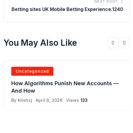
NEXT POST
Betting sites UK Mobile Betting Experience.1240
You May Also Like
Uncategorized
How Algorithms Punish New Accounts —
And How
By
Krishcj
April 6, 2026
Views
133