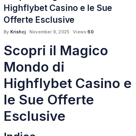
Highflybet Casino e le Sue
Offerte Esclusive
By
Krishcj
November 9, 2025
Views
60
Scopri il Magico
Mondo di
Highflybet Casino e
le Sue Offerte
Esclusive