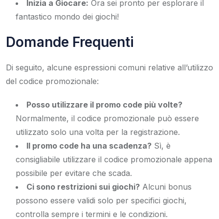
Inizia a Giocare:
Ora sei pronto per esplorare il
fantastico mondo dei giochi!
Domande Frequenti
Di seguito, alcune espressioni comuni relative all’utilizzo
del codice promozionale:
Posso utilizzare il promo code più volte?
Normalmente, il codice promozionale può essere
utilizzato solo una volta per la registrazione.
Il promo code ha una scadenza?
Sì, è
consigliabile utilizzare il codice promozionale appena
possibile per evitare che scada.
Ci sono restrizioni sui giochi?
Alcuni bonus
possono essere validi solo per specifici giochi,
controlla sempre i termini e le condizioni.