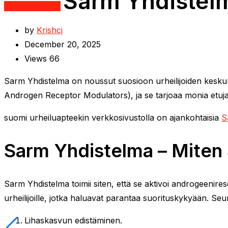
Sarm Yhdistelm
Uncategorized
by
Krishcj
December 20, 2025
Views
66
Sarm Yhdistelma on noussut suosioon urheilijoiden keskuu
Androgen Receptor Modulators), ja se tarjoaa monia etuja, j
suomi urheiluapteekin verkkosivustolla on ajankohtaisia ​​
S
Sarm Yhdistelma – Miten 
Sarm Yhdistelma toimii siten, että se aktivoi androgeenir
urheilijoille, jotka haluavat parantaa suorituskykyään. Se
Lihaskasvun edistäminen.