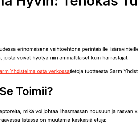
a Hyvin: Tehokas Tuki
dessa erinomaisena vaihtoehtona perinteisille lisäravintei
oista voivat hyötyä niin ammattilaiset kuin harrastajat.
arm Yhdistelma osta verkossa
tietoja tuotteesta Sarm Yhdis
Se Toimii?
eseptoreita, mikä voi johtaa lihasmassan nousuun ja rasvan 
uraavassa listassa on muutamia keskeisiä etuja: