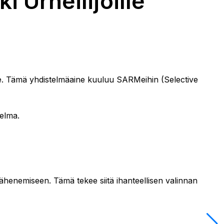
 Urheilijoille
lle. Tämä yhdistelmäaine kuuluu SARMeihin (Selective
telma.
vähenemiseen. Tämä tekee siitä ihanteellisen valinnan