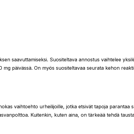
en saavuttamiseksi. Suositeltava annostus vaihtelee yksilöl
0-20 mg päivässä. On myös suositeltavaa seurata kehon reakt
s vaihtoehto urheilijoille, jotka etsivät tapoja parantaa su
 rasvanpolttoa. Kuitenkin, kuten aina, on tärkeää tehdä taus