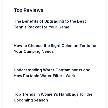
Top Reviews
The Benefits of Upgrading to the Best
Tennis Racket for Your Game
How to Choose the Right Coleman Tents for
Your Camping Needs
Understanding Water Contaminants and
How Portable Water Filters Work
Top Trends in Women’s Handbags for the
Upcoming Season