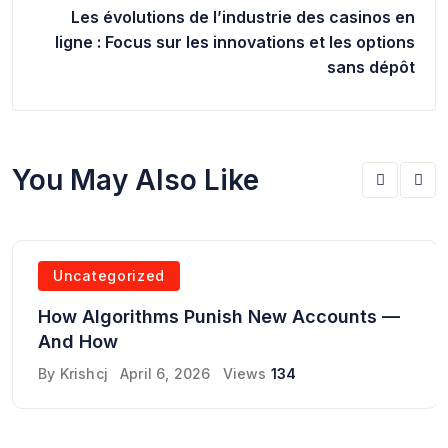
Les évolutions de l’industrie des casinos en
ligne : Focus sur les innovations et les options
sans dépôt
You May Also Like
Uncategorized
How Algorithms Punish New Accounts —
And How
By
Krishcj
April 6, 2026
Views
134