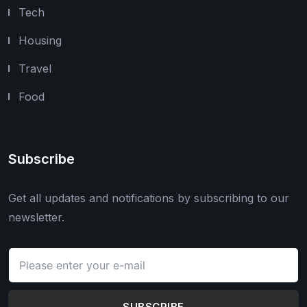
Tech
Housing
Travel
Food
Subscribe
Get all updates and notifications by subscribing to our
newsletter.
SUBSCRIBE