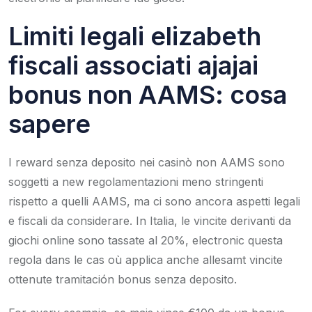
Limiti legali elizabeth
fiscali associati ajajai
bonus non AAMS: cosa
sapere
I reward senza deposito nei casinò non AAMS sono
soggetti a new regolamentazioni meno stringenti
rispetto a quelli AAMS, ma ci sono ancora aspetti legali
e fiscali da considerare. In Italia, le vincite derivanti da
giochi online sono tassate al 20%, electronic questa
regola dans le cas où applica anche allesamt vincite
ottenute tramitación bonus senza deposito.