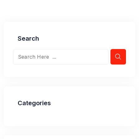
Search
Categories