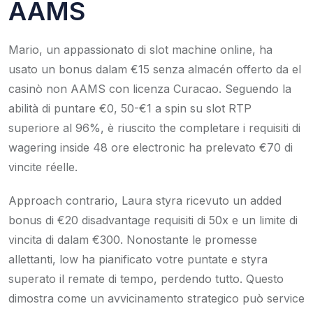
AAMS
Mario, un appassionato di slot machine online, ha
usato un bonus dalam €15 senza almacén offerto da el
casinò non AAMS con licenza Curacao. Seguendo la
abilità di puntare €0, 50-€1 a spin su slot RTP
superiore al 96%, è riuscito the completare i requisiti di
wagering inside 48 ore electronic ha prelevato €70 di
vincite réelle.
Approach contrario, Laura styra ricevuto un added
bonus di €20 disadvantage requisiti di 50x e un limite di
vincita di dalam €300. Nonostante le promesse
allettanti, low ha pianificato votre puntate e styra
superato il remate di tempo, perdendo tutto. Questo
dimostra come un avvicinamento strategico può service