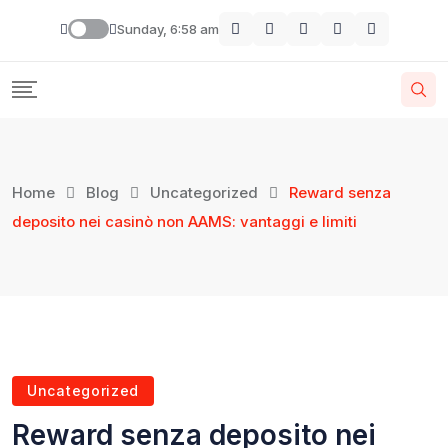
Sunday, 6:58 am
Home
Blog
Uncategorized
Reward senza
deposito nei casinò non AAMS: vantaggi e limiti
Uncategorized
Reward senza deposito nei