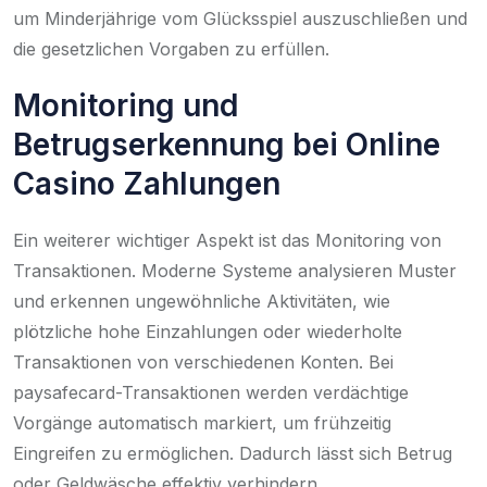
um Minderjährige vom Glücksspiel auszuschließen und
die gesetzlichen Vorgaben zu erfüllen.
Monitoring und
Betrugserkennung bei Online
Casino Zahlungen
Ein weiterer wichtiger Aspekt ist das Monitoring von
Transaktionen. Moderne Systeme analysieren Muster
und erkennen ungewöhnliche Aktivitäten, wie
plötzliche hohe Einzahlungen oder wiederholte
Transaktionen von verschiedenen Konten. Bei
paysafecard-Transaktionen werden verdächtige
Vorgänge automatisch markiert, um frühzeitig
Eingreifen zu ermöglichen. Dadurch lässt sich Betrug
oder Geldwäsche effektiv verhindern.