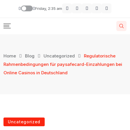
Friday, 2:35 am
Home
Blog
Uncategorized
Regulatorische
Rahmenbedingungen für paysafecard-Einzahlungen bei
Online Casinos in Deutschland
Uncategorized