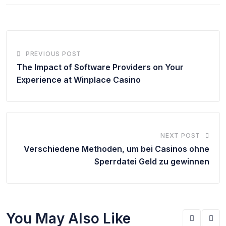
PREVIOUS POST
The Impact of Software Providers on Your
Experience at Winplace Casino
NEXT POST
Verschiedene Methoden, um bei Casinos ohne
Sperrdatei Geld zu gewinnen
You May Also Like