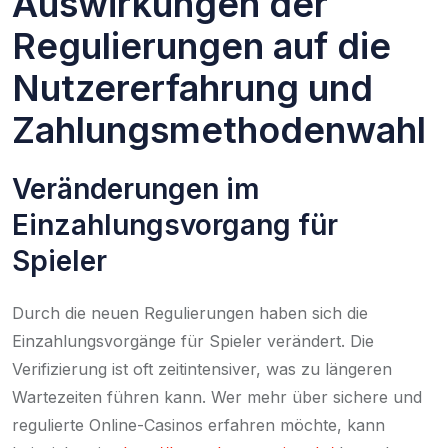
Auswirkungen der
Regulierungen auf die
Nutzererfahrung und
Zahlungsmethodenwahl
Veränderungen im
Einzahlungsvorgang für
Spieler
Durch die neuen Regulierungen haben sich die
Einzahlungsvorgänge für Spieler verändert. Die
Verifizierung ist oft zeitintensiver, was zu längeren
Wartezeiten führen kann. Wer mehr über sichere und
regulierte Online-Casinos erfahren möchte, kann