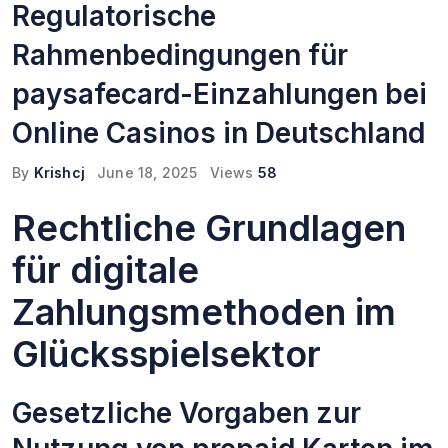
Regulatorische
Rahmenbedingungen für
paysafecard-Einzahlungen bei
Online Casinos in Deutschland
By
Krishcj
June 18, 2025
Views
58
Rechtliche Grundlagen
für digitale
Zahlungsmethoden im
Glücksspielsektor
Gesetzliche Vorgaben zur