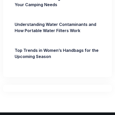
Your Camping Needs
Understanding Water Contaminants and
How Portable Water Filters Work
Top Trends in Women’s Handbags for the
Upcoming Season