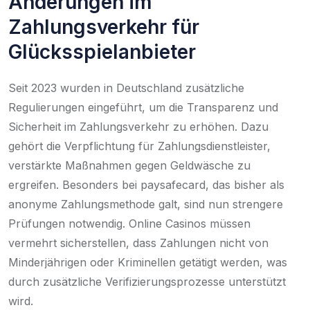
Änderungen im
Zahlungsverkehr für
Glücksspielanbieter
Seit 2023 wurden in Deutschland zusätzliche
Regulierungen eingeführt, um die Transparenz und
Sicherheit im Zahlungsverkehr zu erhöhen. Dazu
gehört die Verpflichtung für Zahlungsdienstleister,
verstärkte Maßnahmen gegen Geldwäsche zu
ergreifen. Besonders bei paysafecard, das bisher als
anonyme Zahlungsmethode galt, sind nun strengere
Prüfungen notwendig. Online Casinos müssen
vermehrt sicherstellen, dass Zahlungen nicht von
Minderjährigen oder Kriminellen getätigt werden, was
durch zusätzliche Verifizierungsprozesse unterstützt
wird.