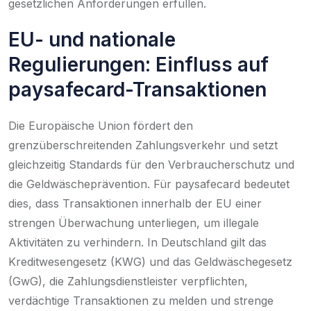
gesetzlichen Anforderungen erfüllen.
EU- und nationale
Regulierungen: Einfluss auf
paysafecard-Transaktionen
Die Europäische Union fördert den
grenzüberschreitenden Zahlungsverkehr und setzt
gleichzeitig Standards für den Verbraucherschutz und
die Geldwäscheprävention. Für paysafecard bedeutet
dies, dass Transaktionen innerhalb der EU einer
strengen Überwachung unterliegen, um illegale
Aktivitäten zu verhindern. In Deutschland gilt das
Kreditwesengesetz (KWG) und das Geldwäschegesetz
(GwG), die Zahlungsdienstleister verpflichten,
verdächtige Transaktionen zu melden und strenge