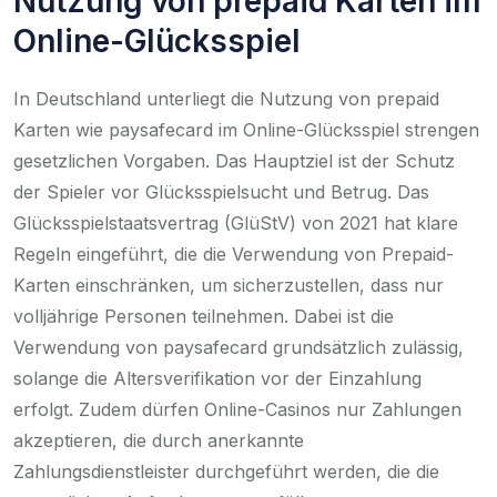
Nutzung von prepaid Karten im
Online-Glücksspiel
In Deutschland unterliegt die Nutzung von prepaid
Karten wie paysafecard im Online-Glücksspiel strengen
gesetzlichen Vorgaben. Das Hauptziel ist der Schutz
der Spieler vor Glücksspielsucht und Betrug. Das
Glücksspielstaatsvertrag (GlüStV) von 2021 hat klare
Regeln eingeführt, die die Verwendung von Prepaid-
Karten einschränken, um sicherzustellen, dass nur
volljährige Personen teilnehmen. Dabei ist die
Verwendung von paysafecard grundsätzlich zulässig,
solange die Altersverifikation vor der Einzahlung
erfolgt. Zudem dürfen Online-Casinos nur Zahlungen
akzeptieren, die durch anerkannte
Zahlungsdienstleister durchgeführt werden, die die