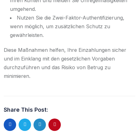
Ihren Konten und melden Sie Unregelmäßigkeiten
umgehend.
Nutzen Sie die Zwei-Faktor-Authentifizierung,
wenn möglich, um zusätzlichen Schutz zu
gewährleisten.
Diese Maßnahmen helfen, Ihre Einzahlungen sicher
und im Einklang mit den gesetzlichen Vorgaben
durchzuführen und das Risiko von Betrug zu
minimieren.
Share This Post: