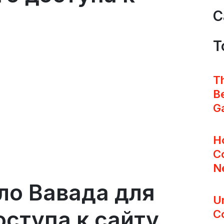
C
T
Th
Be
G
H
C
N
ло Вавада для
U
оступа к сайту
C