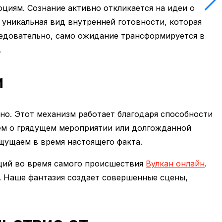
иям. Сознание активно откликается на идеи о
уникальная вид внутренней готовности, которая
ледовательно, само ожидание трансформируется в
.
и
но. Этот механизм работает благодаря способности
аем о грядущем мероприятии или долгожданной
щущаем в время настоящего факта.
ций во время самого происшествия
Вулкан онлайн
.
. Наше фантазия создает совершенные сцены,