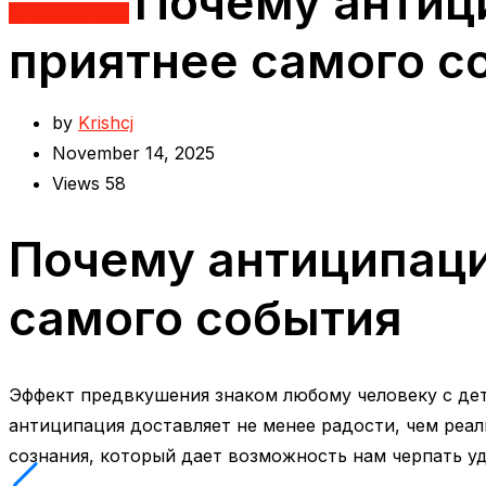
Почему антиц
Uncategorized
приятнее самого с
by
Krishcj
November 14, 2025
Views
58
Почему антиципаци
самого события
Эффект предвкушения знаком любому человеку с дет
антиципация доставляет не менее радости, чем реа
сознания, который дает возможность нам черпать уд