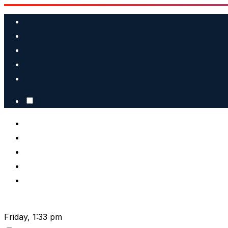
Skip
to
content
Friday, 1:33 pm