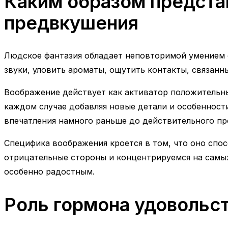
Каким образом предста
предвкушения
Людское фантазия обладает неповторимой умением 
звуки, уловить ароматы, ощутить контакты, связан
Воображение действует как активатор положительны
каждом случае добавляя новые детали и особенност
впечатления намного раньше до действительного пр
Специфика воображения кроется в том, что оно спо
отрицательные стороны и концентрируемся на самых
особенно радостным.
Роль гормона удовольс