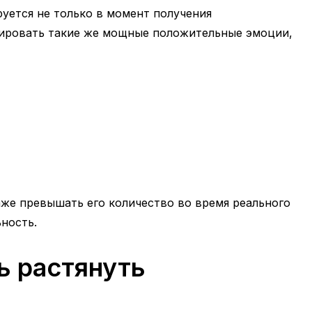
уется не только в момент получения
оцировать такие же мощные положительные эмоции,
же превышать его количество во время реального
ность.
ь растянуть