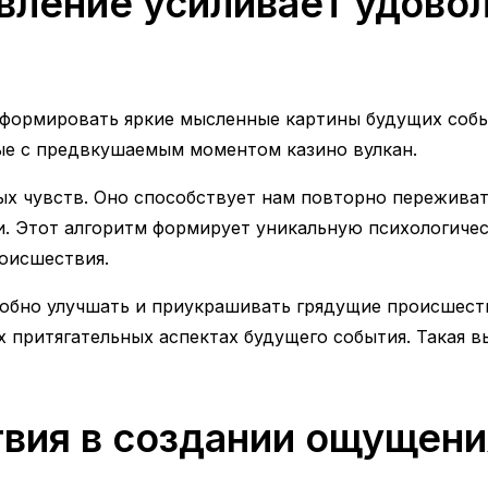
вление усиливает удовол
формировать яркие мысленные картины будущих соб
ные с предвкушаемым моментом казино вулкан.
х чувств. Оно способствует нам повторно пережива
и. Этот алгоритм формирует уникальную психологиче
оисшествия.
собно улучшать и приукрашивать грядущие происшест
 притягательных аспектах будущего события. Такая 
твия в создании ощущени