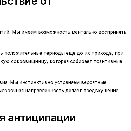
ьствие от
ытий. Мы имеем возможность ментально воспринять
ть положительные периоды еще до их прихода, при
скую сокровищницу, которая собирает позитивные
вия. Мы инстинктивно устраняем вероятные
выборочная направленность делает предвкушение
я антиципации