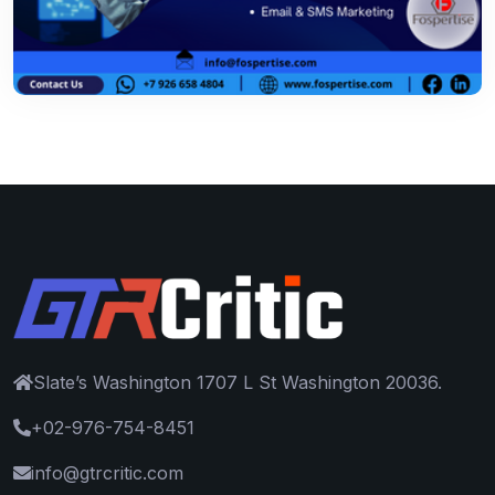
Slate’s Washington 1707 L St Washington 20036.
+02-976-754-8451
info@gtrcritic.com