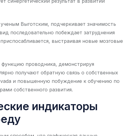
ет синергетический результат в развитии
 ученым Выготским, подчеркивает значимость
ивид последовательно побеждает затруднения
приспосабливается, выстраивая новые мозговые
т функцию проводника, демонстрируя
улярно получают обратную связь о собственных
avada и повышенную побуждение к обучению по
рами собственного развития.
еские индикаторы
беду
ым способом, что графическая данные