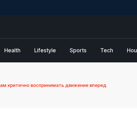
Health
Lifestyle
Sports
Tech
Hou
нам критично воспринимать движение вперед