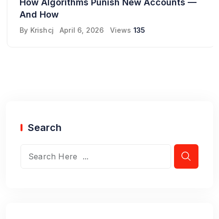
How Algorithms Punish New Accounts —
And How
By
Krishcj
April 6, 2026
Views
135
Search