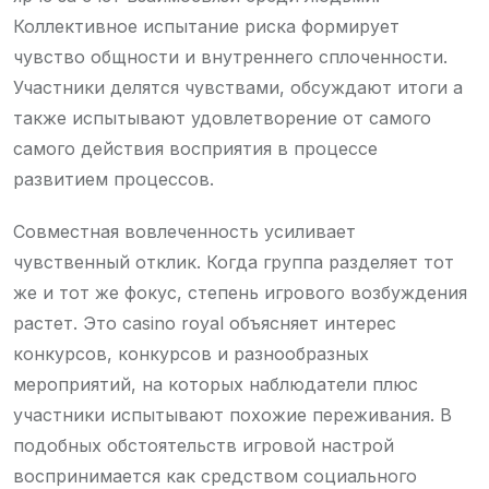
Коллективное испытание риска формирует
чувство общности и внутреннего сплоченности.
Участники делятся чувствами, обсуждают итоги а
также испытывают удовлетворение от самого
самого действия восприятия в процессе
развитием процессов.
Совместная вовлеченность усиливает
чувственный отклик. Когда группа разделяет тот
же и тот же фокус, степень игрового возбуждения
растет. Это casino royal объясняет интерес
конкурсов, конкурсов и разнообразных
мероприятий, на которых наблюдатели плюс
участники испытывают похожие переживания. В
подобных обстоятельств игровой настрой
воспринимается как средством социального