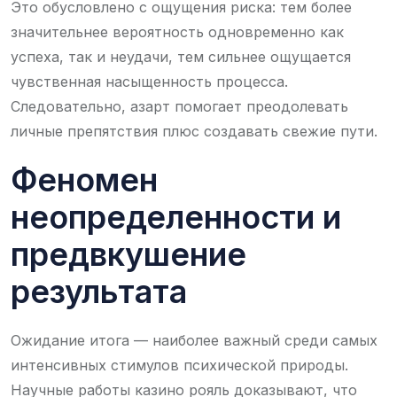
Это обусловлено с ощущения риска: тем более
значительнее вероятность одновременно как
успеха, так и неудачи, тем сильнее ощущается
чувственная насыщенность процесса.
Следовательно, азарт помогает преодолевать
личные препятствия плюс создавать свежие пути.
Феномен
неопределенности и
предвкушение
результата
Ожидание итога — наиболее важный среди самых
интенсивных стимулов психической природы.
Научные работы казино рояль доказывают, что