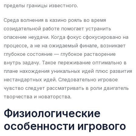
пределы границы известного.
Среда волнения в казино рояль во время
созидательной работе помогает устранить
опасение неудачи. Когда фокус сфокусировано на
процессе, а не на ожидаемый финале, возникает
глубокое состояние — глубокое растворение
внутрь задачу. Такое переживание оптимально в
плане нахождения уникальных идей плюс развития
нестандартных идей. Следовательно игровое
чувство следует рассматривать в роли двигатель
творчества и новаторства.
Физиологические
особенности игрового