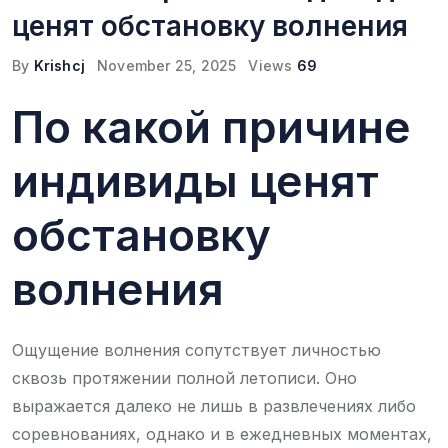
ценят обстановку волнения
By
Krishcj
November 25, 2025
Views
69
По какой причине
индивиды ценят
обстановку
волнения
Ощущение волнения сопутствует личностью
сквозь протяжении полной летописи. Оно
выражается далеко не лишь в развлечениях либо
соревнованиях, однако и в ежедневных моментах,