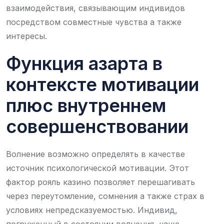
взаимодействия, связывающим индивидов
посредством совместные чувства а также
интересы.
Функция азарта в
контексте мотивации
плюс внутреннем
совершенствовании
Волнение возможно определять в качестве
источник психологической мотивации. Этот
фактор рояль казино позволяет перешагивать
через переутомление, сомнения а также страх в
условиях непредсказуемостью. Индивид,
погруженный в состоянии волнения, чаще