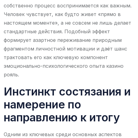
собственно процесс воспринимается как важным.
Человек чувствует, как будто живет «прямо в
настоящем моменте», а не совсем не лишь делает
стандартные действия. Подобный эффект
формирует азартное переживание природным
фрагментом личностной мотивации и даёт шанс
трактовать его как ключевую компонент
эмоционально-психологического опыта казино
рояль.
Инстинкт состязания и
намерение по
направлению к итогу
Одним из ключевых среди основных аспектов