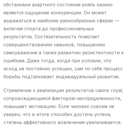
обстановки азартного состояния рояль казино
является ощущение конкуренции. Он может
выражаться в наиболее разнообразных сферах —
включая спорта до профессиональных
результатов. Состязательность помогает
совершенствованию навыков, повышению
самоуважения а также развитию резистентности к
ошибкам. Даже тогда, когда при условии, что
исход не постоянно успешен, сам по себе процесс
борьбы подталкивает индивидуальный развитие.
Стремление к реализации результатов casino royal,
сопровождающееся фактором неопределенности,
повышает мотивацию. Если человек совсем не
уверен, что в итоге способен достичь успеха,
степень аффективного вовлечения увеличивается.