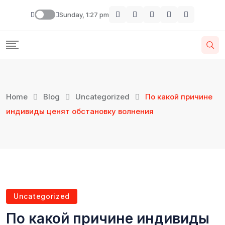
Sunday, 1:27 pm
Home
Blog
Uncategorized
По какой причине
индивиды ценят обстановку волнения
Uncategorized
По какой причине индивиды