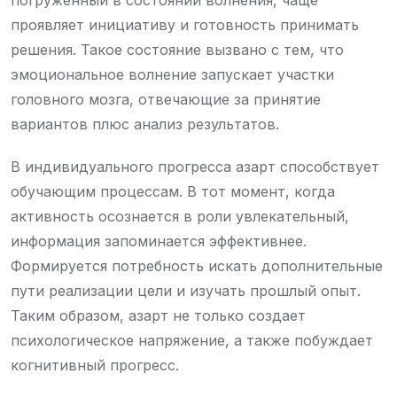
проявляет инициативу и готовность принимать
решения. Такое состояние вызвано с тем, что
эмоциональное волнение запускает участки
головного мозга, отвечающие за принятие
вариантов плюс анализ результатов.
В индивидуального прогресса азарт способствует
обучающим процессам. В тот момент, когда
активность осознается в роли увлекательный,
информация запоминается эффективнее.
Формируется потребность искать дополнительные
пути реализации цели и изучать прошлый опыт.
Таким образом, азарт не только создает
психологическое напряжение, а также побуждает
когнитивный прогресс.