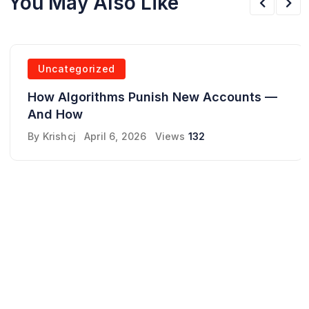
You May Also Like
Uncategorized
How Algorithms Punish New Accounts —
And How
By
Krishcj
April 6, 2026
Views
132