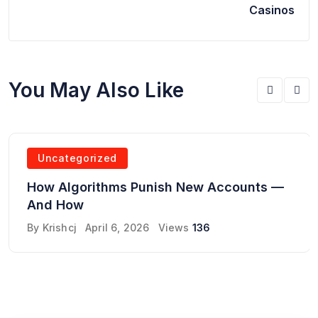
Casinos
You May Also Like
Uncategorized
How Algorithms Punish New Accounts —
And How
By
Krishcj
April 6, 2026
Views
136