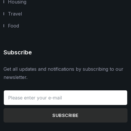
Housing
Travel
Food
Subscribe
Get all updates and notifications by subscribing to our
newsletter.
SUBSCRIBE