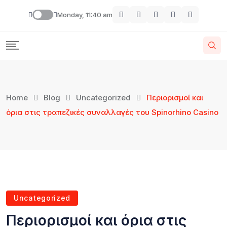
Monday, 11:40 am
Home
Blog
Uncategorized
Περιορισμοί και
όρια στις τραπεζικές συναλλαγές του Spinorhino Casino
Uncategorized
Περιορισμοί και όρια στις