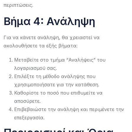
περιπτώσεις.
Βήμα 4: Ανάληψη
Για να κάνετε ανάληψη, θα χρειαστεί να
ακολουθήσετε τα εξής βήματα:
Μεταβείτε στο τμήμα “Αναλήψεις” του
λογαριασμού σας.
Επιλέξτε τη μέθοδο ανάληψης που
χρησιμοποιήσατε για την κατάθεση.
Καθορίστε το ποσό που επιθυμείτε να
αποσύρετε.
Επιβεβαιώστε την ανάληψη και περιμένετε την
επεξεργασία.