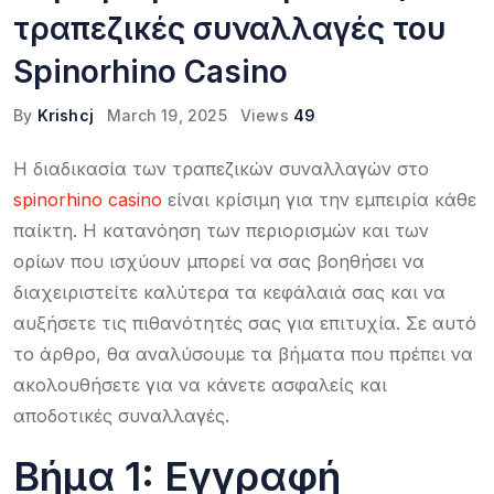
τραπεζικές συναλλαγές του
Spinorhino Casino
By
Krishcj
March 19, 2025
Views
49
Η διαδικασία των τραπεζικών συναλλαγών στο
spinorhino casino
είναι κρίσιμη για την εμπειρία κάθε
παίκτη. Η κατανόηση των περιορισμών και των
ορίων που ισχύουν μπορεί να σας βοηθήσει να
διαχειριστείτε καλύτερα τα κεφάλαιά σας και να
αυξήσετε τις πιθανότητές σας για επιτυχία. Σε αυτό
το άρθρο, θα αναλύσουμε τα βήματα που πρέπει να
ακολουθήσετε για να κάνετε ασφαλείς και
αποδοτικές συναλλαγές.
Βήμα 1: Εγγραφή