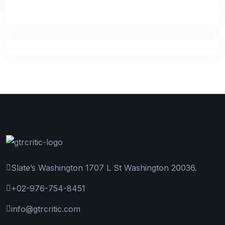
Slate’s Washington 1707 L St Washington 20036.
+02-976-754-8451
info@gtrcritic.com