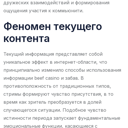
дружеских взаимодействий и формирования
ощущения участия к коммьюнити.
Феномен текущего
контента
Текущий информация представляет собой
уникальное эффект в интернет-области, что
принципиально изменило способы использования
информации beef casino и забав. В
противоположность от традиционных типов,
стримы формируют чувство присутствия, в то
время как зритель преобразуется в долей
случающегося ситуации. Подобное чувство
истинности периода запускает фундаментальные
эмоциональные функции, касающиеся с