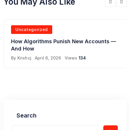
You May Also Like
Uncategorized
How Algorithms Punish New Accounts —
And How
By
Krishcj
April 6, 2026
Views
134
Search