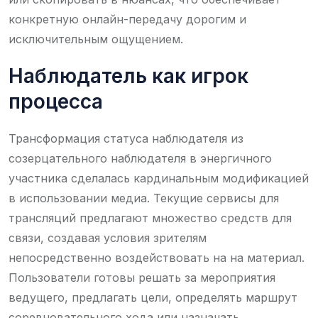
конкретную онлайн-передачу дорогим и
исключительным ощущением.
Наблюдатель как игрок
процесса
Трансформация статуса наблюдателя из
созерцательного наблюдателя в энергичного
участника сделалась кардинальным модификацией
в использовании медиа. Текущие сервисы для
трансляций предлагают множество средств для
связи, создавая условия зрителям
непосредственно воздействовать на на материал.
Пользователи готовы решать за мероприятия
ведущего, предлагать цели, определять маршрут
соревновательного хода или назначать