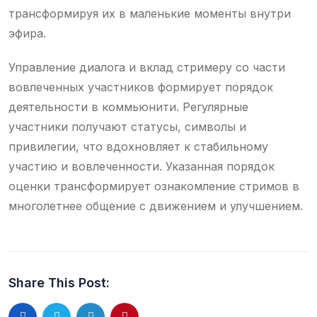
трансформируя их в маленькие моменты внутри
эфира.
Управление диалога и вклад стримеру со части
вовлеченных участников формирует порядок
деятельности в коммьюнити. Регулярные
участники получают статусы, символы и
привилегии, что вдохновляет к стабильному
участию и вовлеченности. Указанная порядок
оценки трансформирует ознакомление стримов в
многолетнее общение с движением и улучшением.
Share This Post: