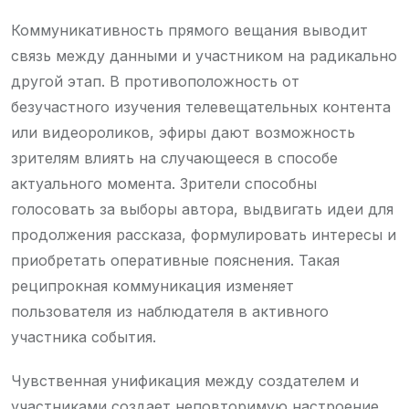
Коммуникативность прямого вещания выводит
связь между данными и участником на радикально
другой этап. В противоположность от
безучастного изучения телевещательных контента
или видеороликов, эфиры дают возможность
зрителям влиять на случающееся в способе
актуального момента. Зрители способны
голосовать за выборы автора, выдвигать идеи для
продолжения рассказа, формулировать интересы и
приобретать оперативные пояснения. Такая
реципрокная коммуникация изменяет
пользователя из наблюдателя в активного
участника события.
Чувственная унификация между создателем и
участниками создает неповторимую настроение