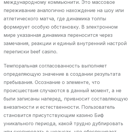
международному коммьюнити. Это массовое
переживание аналогично нахождение на шоу или
атлетического матча, где динамика толпы
формирует особую обстановку. В электронном
мире указанная динамика переносится через
замечания, реакции и единый внутренний настрой
переписки beef casino.
Темпоральная согласованность выполняет
определяющую значение в создании результата
пребывания. Осознание о элементе, что
происшествия случаются в данный момент, а не
были записаны наперед, привносит составляющую
внезапности и естественности. Пользователь
становится присутствующим казино Биф
уникального периода, какой трудно дублировать
или скопировать в нюансах, что обеспечивает