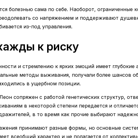
ется болезнью сама по себе. Наоборот, ограниченные
еодолевать со напряжением и поддерживают душевн
бивается из-под управления.
жажды к риску
анности и стремлению к ярких эмоций имеет глубокие
нальные методы выживания, получали более шансов 
находились в ущербном позиции.
Леон сопряжен с работой генетических структур, от
иваниям в некоторой степени передается и отличаетс
ражителей, в то время как прочие выбирают надежно
ражения принимают разные формы, но основные систе
ет всеобщий характер и не полагается от коллектив