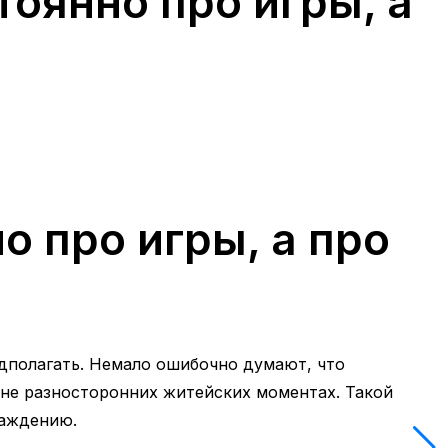
тоянно про игры, а
о про игры, а про
дполагать. Немало ошибочно думают, что
не разносторонних житейских моментах. Такой
раждению.