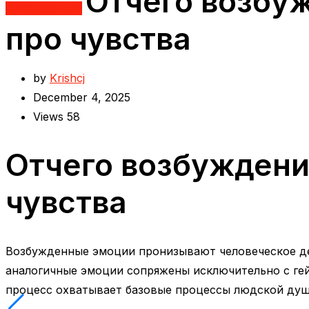
Отчего возбуж
Uncategorized
про чувства
by
Krishcj
December 4, 2025
Views
58
Отчего возбуждение
чувства
Возбужденные эмоции пронизывают человеческое де
аналогичные эмоции сопряжены исключительно с ге
процесс охватывает базовые процессы людской души