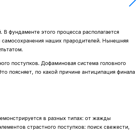
. В фундаменте этого процесса располагается
я самосохранения наших прародителей. Нынешняя
ультатом.
ного поступков. Дофаминовая система головного
 Это поясняет, по какой причине антиципация финала
емонстрируется в разных типах: от жажды
лементов страстного поступков: поиск свежести,