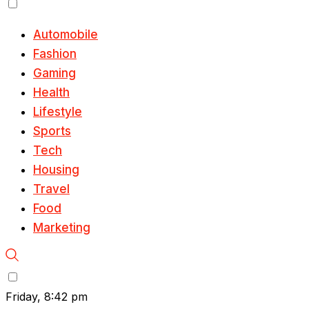
Automobile
Fashion
Gaming
Health
Lifestyle
Sports
Tech
Housing
Travel
Food
Marketing
Friday, 8:42 pm