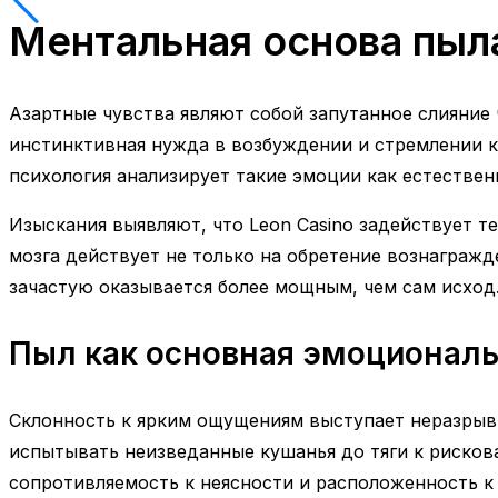
Ментальная основа пыл
Азартные чувства являют собой запутанное слияние 
инстинктивная нужда в возбуждении и стремлении к
психология анализирует такие эмоции как естестве
Изыскания выявляют, что Leon Casino задействует т
мозга действует не только на обретение вознагражде
зачастую оказывается более мощным, чем сам исход
Пыл как основная эмоциональ
Склонность к ярким ощущениям выступает неразрыв
испытывать неизведанные кушанья до тяги к рисков
сопротивляемость к неясности и расположенность к