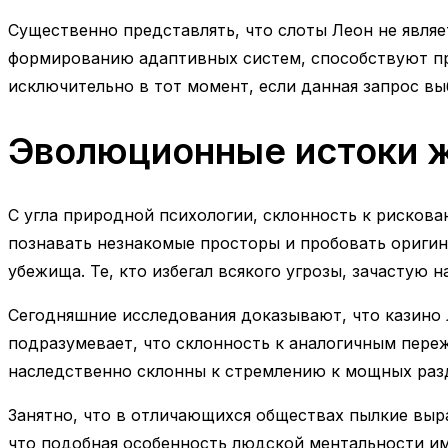
Существенно представлять, что слоты Леон не явля
формированию адаптивных систем, способствуют пр
исключительно в тот момент, если данная запрос вы
Эволюционные истоки 
С угла природной психологии, склонность к рисков
познавать незнакомые просторы и пробовать ориги
убежища. Те, кто избегал всякого угрозы, зачастую 
Сегодняшние исследования доказывают, что казино 
подразумевает, что склонность к аналогичным переж
наследственно склонны к стремлению к мощных разд
Занятно, что в отличающихся обществах пылкие вы
что подобная особенность людской ментальности име