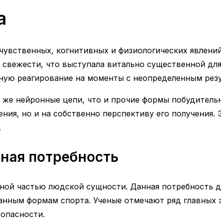
а
чувственных, когнитивных и физиологических явлений
 свежести, что выступала витально существенной дл
нную реагирование на моменты с неопределенным рез
е же нейронные цепи, что и прочие формы побудитель
ния, но и на собственно перспективу его получения.
.
ная потребность
ной частью людской сущности. Данная потребность д
анным формам спорта. Ученые отмечают ряд главных э
 опасности.