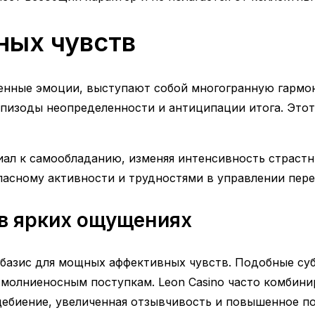
ных чувств
нные эмоции, выступают собой многогранную гармо
эпизоды неопределенности и антиципации итога. Это
иал к самообладанию, изменяя интенсивность страстн
пасному активности и трудностями в управлении пер
 в ярких ощущениях
базис для мощных аффективных чувств. Подобные су
молниеносным поступкам. Leon Casino часто комбинир
ебиение, увеличенная отзывчивость и повышенное п