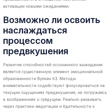
активации новыми ожиданиями.
Возможно ли освоить
наслаждаться
процессом
предвкушения
Развитие способностей осознанного выжидания
является существенную элемент эмоциональной
образованности Вулкан КЗ. Методы
внимательности содействуют фокусироваться на
текущих ощущениях предвкушения, не погружаясь
в воображениях о грядущем. Реально развивать
через практики медитации и бдительности к