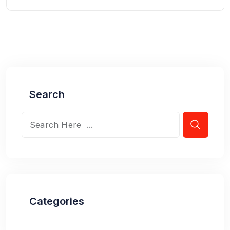
Search
Categories