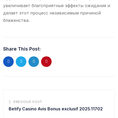
увеличивает благоприятные эффекты ожидания и
делает этот процесс независимым причиной
блаженства.
Share This Post:
PREVIOUS POST
Betify Casino Avis Bonus exclusif 2025.11702