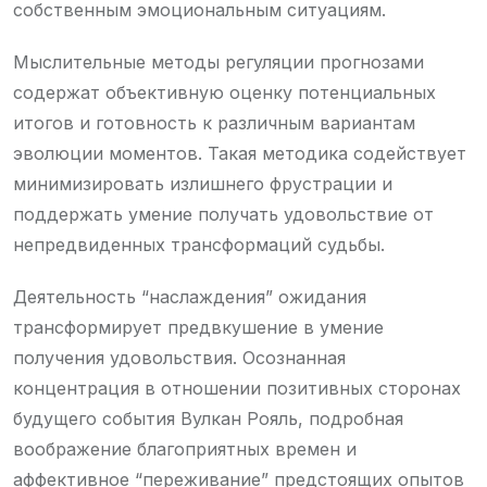
собственным эмоциональным ситуациям.
Мыслительные методы регуляции прогнозами
содержат объективную оценку потенциальных
итогов и готовность к различным вариантам
эволюции моментов. Такая методика содействует
минимизировать излишнего фрустрации и
поддержать умение получать удовольствие от
непредвиденных трансформаций судьбы.
Деятельность “наслаждения” ожидания
трансформирует предвкушение в умение
получения удовольствия. Осознанная
концентрация в отношении позитивных сторонах
будущего события Вулкан Рояль, подробная
воображение благоприятных времен и
аффективное “переживание” предстоящих опытов