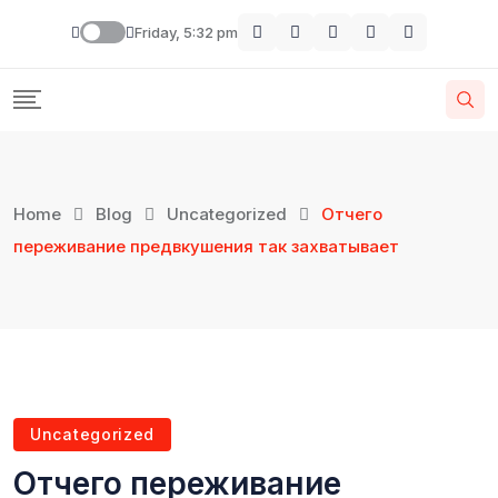
Friday, 5:32 pm
Home
Blog
Uncategorized
Отчего
переживание предвкушения так захватывает
Uncategorized
Отчего переживание