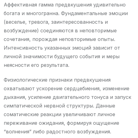
Аффективная гамма предвкушения удивительно
богата и многогранна. Фундаментальные эмоции
(веселье, тревога, заинтересованность и
возбуждение) соединяются в неповторимые
сочетания, порождая неповторимые опыты.
Интенсивность указанных эмоций зависит от
личной значимости будущего события и меры
неясности его результата.
Физиологические признаки предвкушения
охватывают ускорение сердцебиения, изменение
дыхания, усиление двигательного тонуса и запуск
симпатической нервной структуры. Данные
соматические реакции увеличивают личное
переживание ожидания, формируя ощущение
“волнения” либо радостного возбуждения.