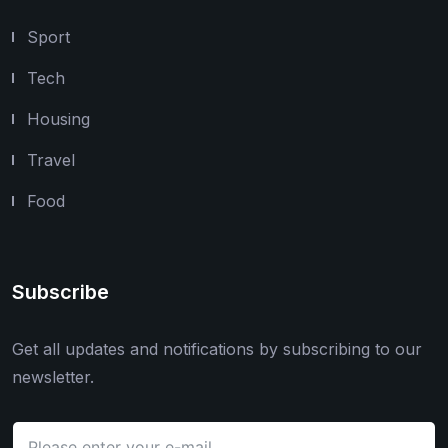
Sport
Tech
Housing
Travel
Food
Subscribe
Get all updates and notifications by subscribing to our
newsletter.