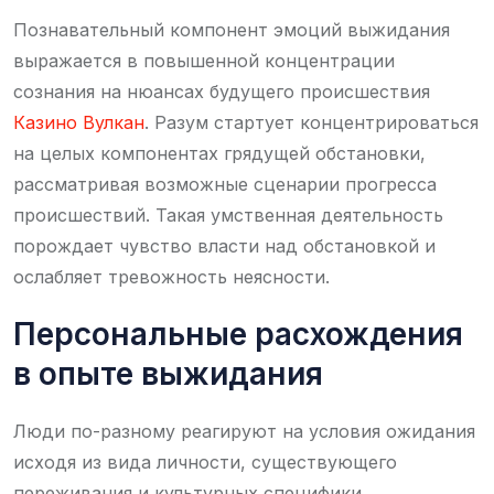
Познавательный компонент эмоций выжидания
выражается в повышенной концентрации
сознания на нюансах будущего происшествия
Казино Вулкан
. Разум стартует концентрироваться
на целых компонентах грядущей обстановки,
рассматривая возможные сценарии прогресса
происшествий. Такая умственная деятельность
порождает чувство власти над обстановкой и
ослабляет тревожность неясности.
Персональные расхождения
в опыте выжидания
Люди по-разному реагируют на условия ожидания
исходя из вида личности, существующего
переживания и культурных специфики.