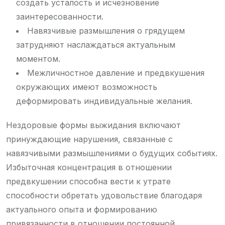
создать усталость и исчезновение
заинтересованности.
Навязчивые размышления о грядущем
затрудняют наслаждаться актуальным
моментом.
Межличностное давление и предвкушения
окружающих имеют возможность
деформировать индивидуальные желания.
Нездоровые формы выжидания включают
принуждающие нарушения, связанные с
навязчивыми размышлениями о будущих событиях.
Избыточная концентрация в отношении
предвкушении способна вести к утрате
способности обретать удовольствие благодаря
актуального опыта и формированию
привязанности в отношении постоянной