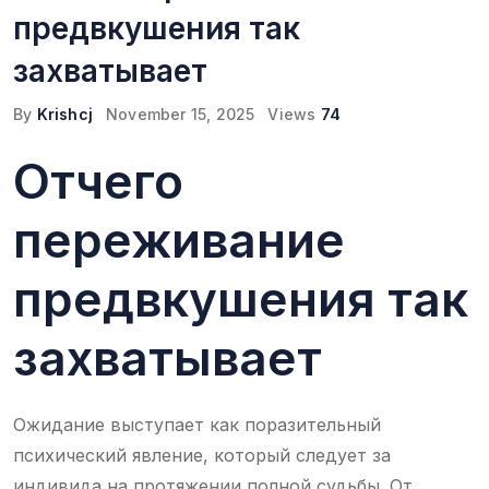
предвкушения так
захватывает
By
Krishcj
November 15, 2025
Views
74
Отчего
переживание
предвкушения так
захватывает
Ожидание выступает как поразительный
психический явление, который следует за
индивида на протяжении полной судьбы. От