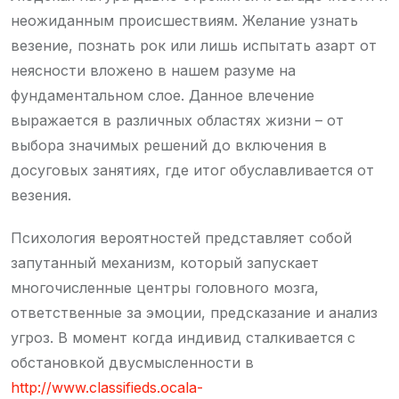
неожиданным происшествиям. Желание узнать
везение, познать рок или лишь испытать азарт от
неясности вложено в нашем разуме на
фундаментальном слое. Данное влечение
выражается в различных областях жизни – от
выбора значимых решений до включения в
досуговых занятиях, где итог обуславливается от
везения.
Психология вероятностей представляет собой
запутанный механизм, который запускает
многочисленные центры головного мозга,
ответственные за эмоции, предсказание и анализ
угроз. В момент когда индивид сталкивается с
обстановкой двусмысленности в
http://www.classifieds.ocala-