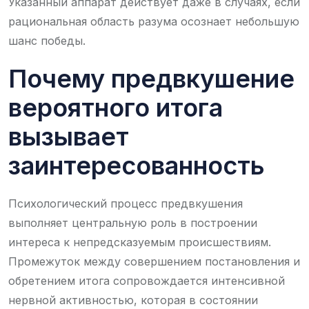
Указанный аппарат действует даже в случаях, если
рациональная область разума осознает небольшую
шанс победы.
Почему предвкушение
вероятного итога
вызывает
заинтересованность
Психологический процесс предвкушения
выполняет центральную роль в построении
интереса к непредсказуемым происшествиям.
Промежуток между совершением постановления и
обретением итога сопровождается интенсивной
нервной активностью, которая в состоянии