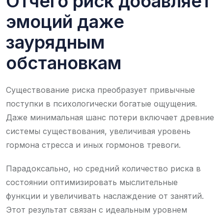
Отчего риск добавляет
эмоций даже
заурядным
обстановкам
Существование риска преобразует привычные
поступки в психологически богатые ощущения.
Даже минимальная шанс потери включает древние
системы существования, увеличивая уровень
гормона стресса и иных гормонов тревоги.
Парадоксально, но средний количество риска в
состоянии оптимизировать мыслительные
функции и увеличивать наслаждение от занятий.
Этот результат связан с идеальным уровнем