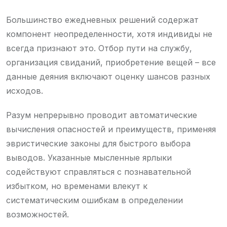
Большинство ежедневных решений содержат
компонент неопределенности, хотя индивиды не
всегда признают это. Отбор пути на службу,
организация свиданий, приобретение вещей – все
данные деяния включают оценку шансов разных
исходов.
Разум непрерывно проводит автоматические
вычисления опасностей и преимуществ, применяя
эвристические законы для быстрого выбора
выводов. Указанные мысленные ярлыки
содействуют справляться с познавательной
избытком, но временами влекут к
систематическим ошибкам в определении
возможностей.