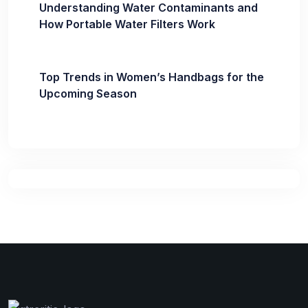
Understanding Water Contaminants and
How Portable Water Filters Work
Top Trends in Women’s Handbags for the
Upcoming Season