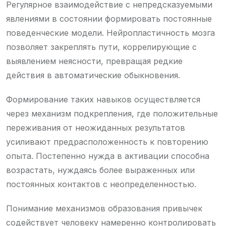
Регулярное взаимодействие с непредсказуемыми
явлениями в состоянии формировать постоянные
поведенческие модели. Нейропластичность мозга
позволяет закреплять пути, коррелирующие с
выявлением неясности, превращая редкие
действия в автоматические обыкновения.
Формирование таких навыков осуществляется
через механизм подкрепления, где положительные
переживания от неожиданных результатов
усиливают предрасположенность к повторению
опыта. Постепенно нужда в активации способна
возрастать, нуждаясь более выраженных или
постоянных контактов с неопределенностью.
Понимание механизмов образования привычек
содействует человеку намеренно контролировать