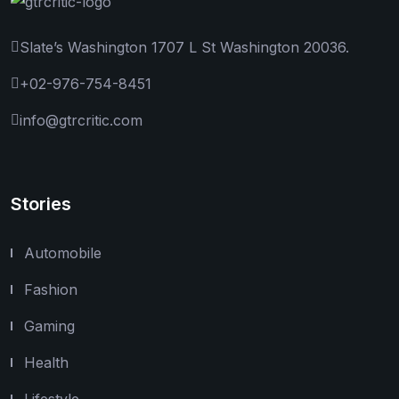
Slate’s Washington 1707 L St Washington 20036.
+02-976-754-8451
info@gtrcritic.com
Stories
Automobile
Fashion
Gaming
Health
Lifestyle