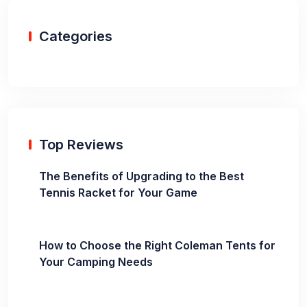
Categories
Top Reviews
The Benefits of Upgrading to the Best
Tennis Racket for Your Game
How to Choose the Right Coleman Tents for
Your Camping Needs