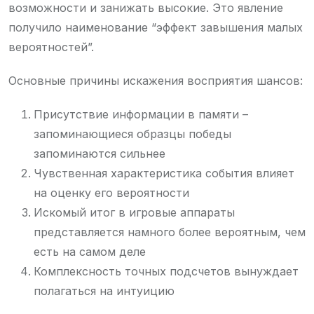
возможности и занижать высокие. Это явление
получило наименование “эффект завышения малых
вероятностей”.
Основные причины искажения восприятия шансов:
Присутствие информации в памяти –
запоминающиеся образцы победы
запоминаются сильнее
Чувственная характеристика события влияет
на оценку его вероятности
Искомый итог в игровые аппараты
представляется намного более вероятным, чем
есть на самом деле
Комплексность точных подсчетов вынуждает
полагаться на интуицию