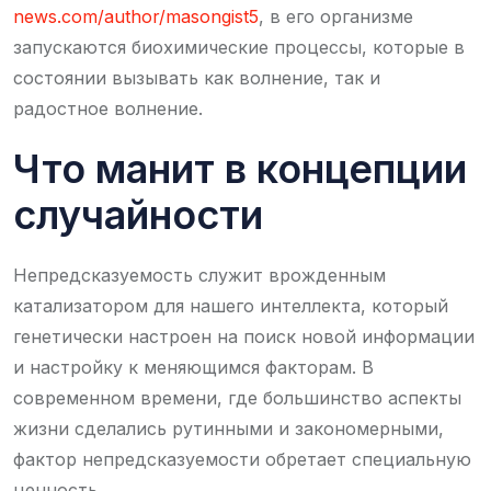
news.com/author/masongist5
, в его организме
запускаются биохимические процессы, которые в
состоянии вызывать как волнение, так и
радостное волнение.
Что манит в концепции
случайности
Непредсказуемость служит врожденным
катализатором для нашего интеллекта, который
генетически настроен на поиск новой информации
и настройку к меняющимся факторам. В
современном времени, где большинство аспекты
жизни сделались рутинными и закономерными,
фактор непредсказуемости обретает специальную
ценность.