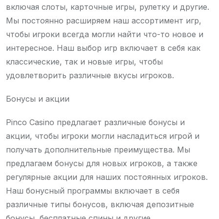
включая слоты, карточные игры, рулетку и другие.
Мы постоянно расширяем наш ассортимент игр,
чтобы игроки всегда могли найти что-то новое и
интересное. Наш выбор игр включает в себя как
классические, так и новые игры, чтобы
удовлетворить различные вкусы игроков.
Бонусы и акции
Pinco Casino предлагает различные бонусы и
акции, чтобы игроки могли насладиться игрой и
получать дополнительные преимущества. Мы
предлагаем бонусы для новых игроков, а также
регулярные акции для наших постоянных игроков.
Наш бонусный программы включает в себя
различные типы бонусов, включая депозитные
бонусы, бесплатные спины и другие.