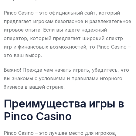
Pinco Casino – это официальный сайт, который
предлагает игрокам безопасное и развлекательное
игровое опыта. Если вы ищете надежный
оператор, который предлагает широкий спектр
игр и финансовых возможностей, то Pinco Casino –
это ваш выбор.
Важно! Прежде чем начать играть, убедитесь, что
вы знакомы с условиями и правилами игорного
бизнеса в вашей стране.
Преимущества игры в
Pinco Casino
Pinco Casino – это лучшее место для игроков,