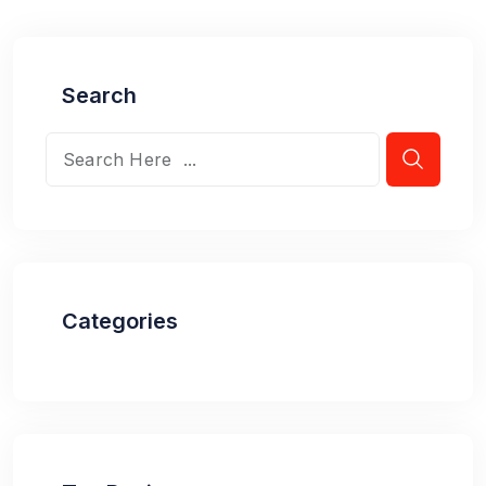
Search
Categories