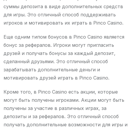
суммы депозита в виде дополнительных средств
для игры. Это отличный способ поддерживать
игроков и мотивировать их играть в Pinco Casino.
Еще одним типом бонусов в Pinco Casino является
бонус за рефералов. Игроки могут пригласить
друзей и получать бонусы за каждый депозит,
сделанный друзьями. Это отличный способ
зарабатывать дополнительные деньги и
мотивировать друзей играть в Pinco Casino.
Кроме того, в Pinco Casino есть акции, которые
могут быть получены игроками. Акции могут быть
получены за участие в различных играх, за
депозиты и за рефералов. Это отличный способ
получать дополнительные возможности для игры и