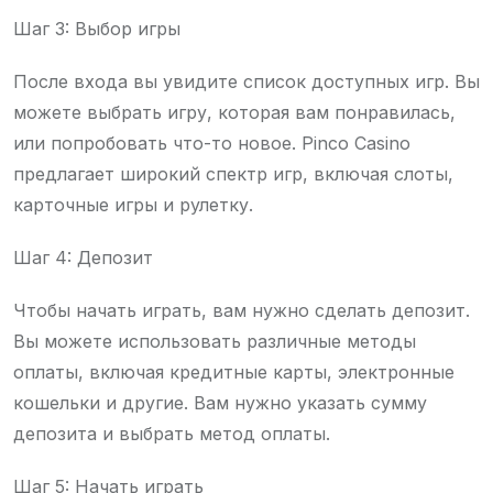
Шаг 3: Выбор игры
После входа вы увидите список доступных игр. Вы
можете выбрать игру, которая вам понравилась,
или попробовать что-то новое. Pinco Casino
предлагает широкий спектр игр, включая слоты,
карточные игры и рулетку.
Шаг 4: Депозит
Чтобы начать играть, вам нужно сделать депозит.
Вы можете использовать различные методы
оплаты, включая кредитные карты, электронные
кошельки и другие. Вам нужно указать сумму
депозита и выбрать метод оплаты.
Шаг 5: Начать играть