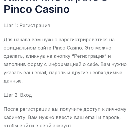
Pinco Casino
Шаг 1: Регистрация
Для начала вам нужно зарегистрироваться на
официальном сайте Pinco Casino. Это можно
сделать, кликнув на кнопку “Регистрация” и
заполнив форму с информацией о себе. Вам нужно
указать ваш email, пароль и другие необходимые
данные.
Шаг 2: Вход
После регистрации вы получите доступ к личному
кабинету. Вам нужно ввести ваш email и пароль,
чтобы войти в свой аккаунт.